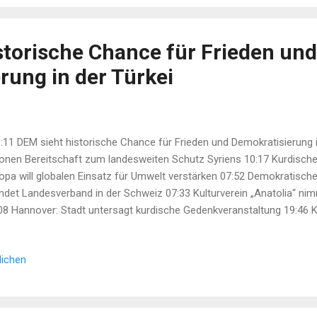
storische Chance für Frieden und
rung in der Türkei
11 DEM sieht historische Chance für Frieden und Demokratisierung i
onen Bereitschaft zum landesweiten Schutz Syriens 10:17 Kurdisch
opa will globalen Einsatz für Umwelt verstärken 07:52 Demokratische
ndet Landesverband in der Schweiz 07:33 Kulturverein „Anatolia“ nim
08 Hannover: Stadt untersagt kurdische Gedenkveranstaltung 19:46 Ka
 Türkei erfordert Lösung der kurdischen Frage 17:55 Erdbeben der St
rilla-Rückzug: KNK mahnt konkrete Schritte für dauerhaften Friede
lichen
kzug kurdischer Guer...