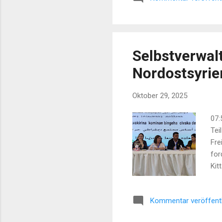
Selbstverwalt
Nordostsyri
Oktober 29, 2025
07:
Tei
Fre
for
Kit
Ums
Noc
Kommentar veröffent
Kha