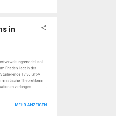
ns in
bstverwaltungsmodell soll
m Frieden liegt in der
e-Studierende 17:36 GfbV
ministische Theoretikerin
sationen verlangen
renz in Qamişlo 13:56
enktafel für Arkan Hussein
MEHR ANZEIGEN