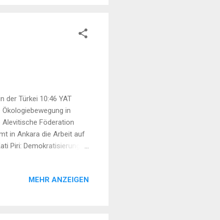
n der Türkei 10:46 YAT
e Ökologiebewegung in
 Alevitische Föderation
mt in Ankara die Arbeit auf
ti Piri: Demokratisierung
ärke 4,0 in Amed 17:13
n an 16:26 KON-MED begrüßt
MEHR ANZEIGEN