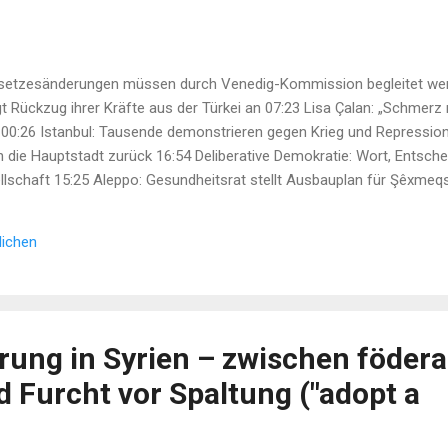
setzesänderungen müssen durch Venedig-Kommission begleitet wer
 Rückzug ihrer Kräfte aus der Türkei an 07:23 Lisa Çalan: „Schmerz
 00:26 Istanbul: Tausende demonstrieren gegen Krieg und Repressi
n die Hauptstadt zurück 16:54 Deliberative Demokratie: Wort, Entsch
lschaft 15:25 Aleppo: Gesundheitsrat stellt Ausbauplan für Şêxmeqs
es Gefallenenrats in Nord- und Ostsyrien tagt in Rimêlan 13:53 Sam
8 Neue Aufforstungsinitiative...
lichen
rung in Syrien – zwischen födera
 Furcht vor Spaltung ("adopt a