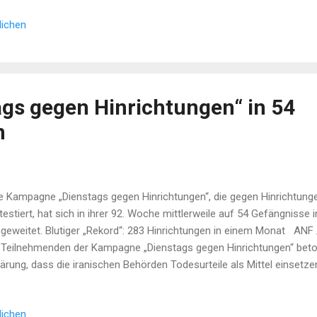
z’ Türkeibesuch Die 16. Sitzung d...
lichen
ags gegen Hinrichtungen“ in 54
n
 Kampagne „Dienstags gegen Hinrichtungen“, die gegen Hinrichtunge
testiert, hat sich in ihrer 92. Woche mittlerweile auf 54 Gefängniss
geweitet. Blutiger „Rekord“: 283 Hinrichtungen in einem Monat ANF 
 Teilnehmenden der Kampagne „Dienstags gegen Hinrichtungen“ betone
lärung, dass die iranischen Behörden Todesurteile als Mittel einsetz
 Stimmen zum Schweigen zu bringen, die unter einem tyrannischen R
r 46 Jahren unterdrückt, nach Freiheit rufen. Mit dem gestrigen Hung
lichen
eits in ihre 92. Woche gegangen. Im...