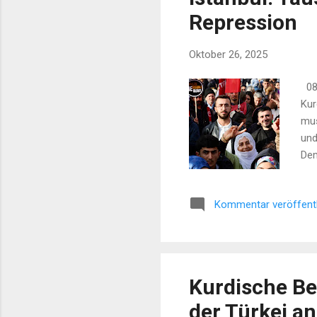
Repression
Oktober 26, 2025
08:
Kur
mus
und
Dem
Ges
Gef
Kommentar veröffent
Ner
Kurdische Be
der Türkei an