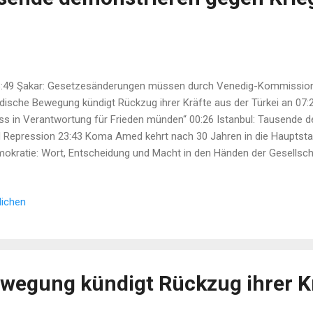
49 Şakar: Gesetzesänderungen müssen durch Venedig-Kommission 
dische Bewegung kündigt Rückzug ihrer Kräfte aus der Türkei an 07:
s in Verantwortung für Frieden münden“ 00:26 Istanbul: Tausende d
 Repression 23:43 Koma Amed kehrt nach 30 Jahren in die Hauptstad
okratie: Wort, Entscheidung und Macht in den Händen der Gesellsch
undheitsrat stellt Ausbauplan für Şêxmeqsûd und Eşrefiyê vor 15:0
allenenrats in Nord- und Ostsyrien tagt in Rimêlan 13:53 Samstagsm
lichen
giz 13:28 Neue Aufforstungsinitiative...
wegung kündigt Rückzug ihrer K