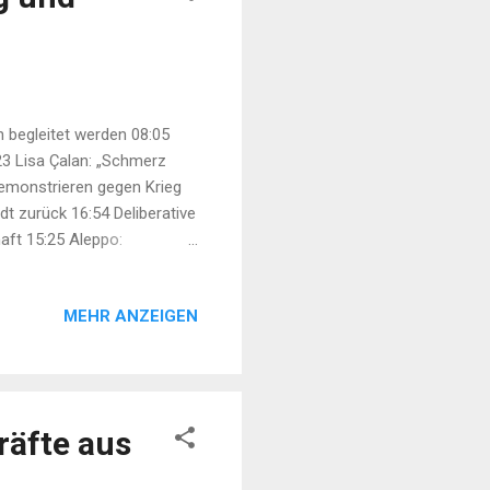
begleitet werden 08:05
23 Lisa Çalan: „Schmerz
emonstrieren gegen Krieg
t zurück 16:54 Deliberative
aft 15:25 Aleppo:
8 Frauenkongress des
ütter erinnern an Yusuf
MEHR ANZEIGEN
räfte aus