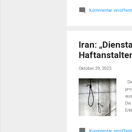
Mer
Kommentar veröffent
Iran: „Dienst
Haftanstalte
Oktober 29, 2025
Die
pro
aus
Die
Erk
und
übe
Kommentar veröffent
ber