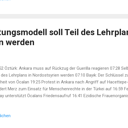
ungsmodell soll Teil des Lehrpla
en werden
52 Öztürk: Ankara muss auf Rückzug der Guerilla reagieren 07:28 Sel
l des Lehrplans in Nordostsyrien werden 07:10 Bayık: Der Schlüssel zu
iheit von Öcalan 19:25 Protest in Ankara nach Angriff auf Hacettep
dert Merz zum Einsatz für Menschenrechte in der Türkei auf 16:59 Fe
tay unterstützt Öcalans Friedensaufruf 16:41 Ezidische Frauenorgani
etzung des Rechts auf Hoffnung 14:51 Regionale Kommunen-Konfe
h immer tausende verminte Flächen in Südkurdistan 13:22 Neue Ged
lichen
laf in Celle angebracht ...