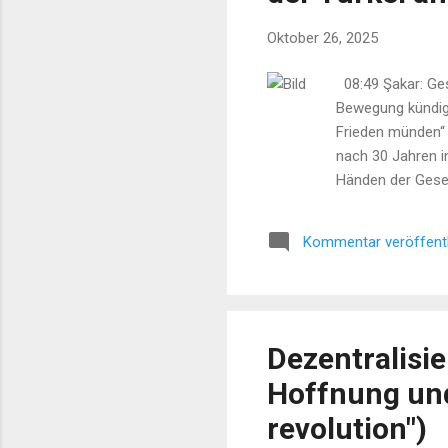
Oktober 26, 2025
08:49 Şakar: Ge
Bewegung kündigt
Frieden münden“
nach 30 Jahren i
Händen der Gesel
Frauenkongress d
Yusuf Nergiz 13:2
Kommentar veröffent
Dezentralisie
Hoffnung und
revolution")