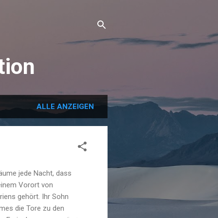
tion
ALLE ANZEIGEN
äume jede Nacht, dass
 einem Vorort von
iens gehört. Ihr Sohn
imes die Tore zu den