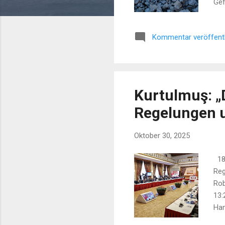
Gef
Ver
Sch
Kommentar veröffent
län
Kurtulmuş: „
Regelungen 
Oktober 30, 2025
18:
Reg
Rob
13:
Han
Fam