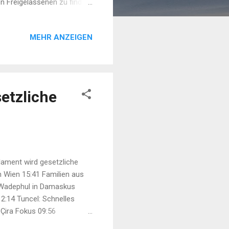
en Freigelassenen zu finden.
n. Menschen mit solchen
lich. Denn der Krieg ist
MEHR ANZEIGEN
etzliche
lament wird gesetzliche
 Wien 15:41 Familien aus
r Wadephul in Damaskus
2:14 Tuncel: Schnelles
 Çira Fokus 09:56
psis und Erwartungen vor