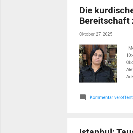
Die kurdisch
Bereitschaft
Oktober 27, 2025
Mel
10:
Öko
Ale
Ank
Pir
4,0
Kommentar veröffent
KON
Istanbul: Ta