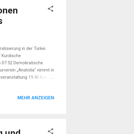
tonen
s
tisierung in der Türkei
7 Kurdische
en 07:52 Demokratische
urverein „Anatolia“ nimmt in
veranstaltung 19:46 Kati
 17:55 Erdbeben der Stärke
uerhaften Frieden an 16:26
MEHR ANZEIGEN
g und