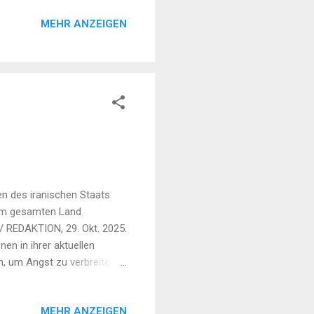
MEHR ANZEIGEN
n des iranischen Staats
e im gesamten Land
/ REDAKTION, 29. Okt. 2025.
n in ihrer aktuellen
en, um Angst zu verbreiten
egime, das das Volk seit
erstreik ist die Kampagne
MEHR ANZEIGEN