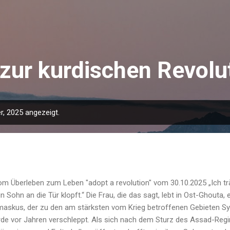
Direkt zum Hauptbereich
zur kurdischen Revolu
, 2025 angezeigt.
 Überleben zum Leben "adopt a revolution" vom 30.10.2025 „Ich tr
n Sohn an die Tür klopft.“ Die Frau, die das sagt, lebt in Ost-Ghouta,
askus, der zu den am stärksten vom Krieg betroffenen Gebieten Syr
de vor Jahren verschleppt. Als sich nach dem Sturz des Assad-Reg