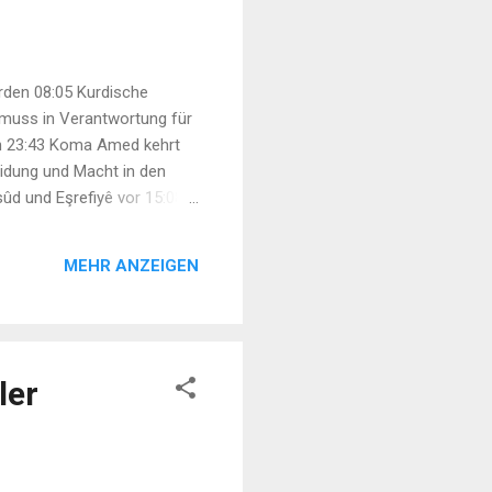
den 08:05 Kurdische
 muss in Verantwortung für
on 23:43 Koma Amed kehrt
eidung und Macht in den
ûd und Eşrefiyê vor 15:08
stagsmütter erinnern an
MEHR ANZEIGEN
ler