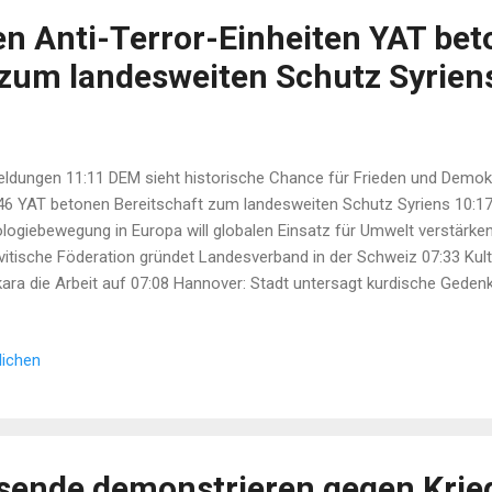
en Anti-Terror-Einheiten YAT be
 zum landesweiten Schutz Syrien
dungen 11:11 DEM sieht historische Chance für Frieden und Demokra
46 YAT betonen Bereitschaft zum landesweiten Schutz Syriens 10:1
logiebewegung in Europa will globalen Einsatz für Umwelt verstärk
vitische Föderation gründet Landesverband in der Schweiz 07:33 Kult
ara die Arbeit auf 07:08 Hannover: Stadt untersagt kurdische Gedenk
i: Demokratisierung der Türkei erfordert Lösung der kurdischen Frage
 in Amed 17:13 Guerilla-Rückzug: KNK mahnt konkrete Schritte für da
lichen
-MED begrüßt Rückzug...
usende demonstrieren gegen Krie