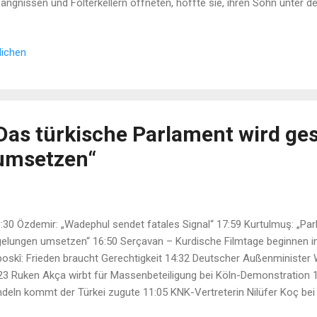
ängnissen und Folterkellern öffneten, hoffte sie, ihren Sohn unter d
geblich. Seitdem ist ihre Hoffnung der puren Verzweiflung gewiche
icksalen begegnet Safa Kamel, Leiterin der Fraueninitiative KLYA , täg
lichen
gst nicht vorbei. Er lebt in den Köpfen und Körpern...
Das türkische Parlament wird ges
umsetzen“
30 Özdemir: „Wadephul sendet fatales Signal“ 17:59 Kurtulmuş: „Par
elungen umsetzen“ 16:50 Serçavan – Kurdische Filmtage beginnen in
oskî: Frieden braucht Gerechtigkeit 14:32 Deutscher Außenministe
23 Ruken Akça wirbt für Massenbeteiligung bei Köln-Demonstration 1
deln kommt der Türkei zugute 11:05 KNK-Vertreterin Nilüfer Koç bei
ilienbande attackiert Journalistin Ezgi Soysal in Istanbul 08:47 Ske