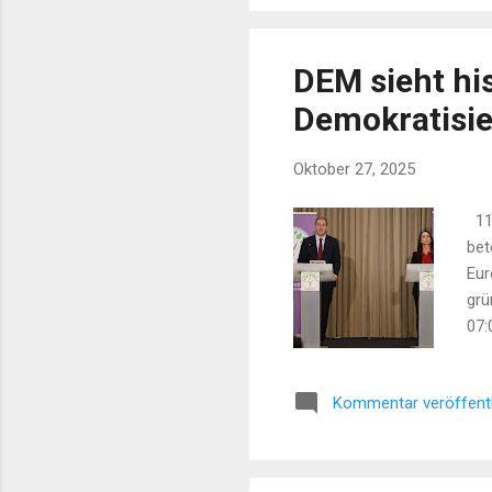
DEM sieht hi
Demokratisie
Oktober 27, 2025
11:
bet
Eur
grü
07:
der
Gue
Kommentar veröffent
Rüc