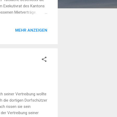
om Exekutivrat des Kantons
lossenen Mietverträge.
afe. Neue Mietverträge
den dazu aufgerufen,
MEHR ANZEIGEN
i 10.000 – 50.000 SYP für
ür größeres, möbl...
 seiner Vertreibung wollte
h die dortigen Dorfschützer
ch rissen sie sein
der Vertreibung seiner