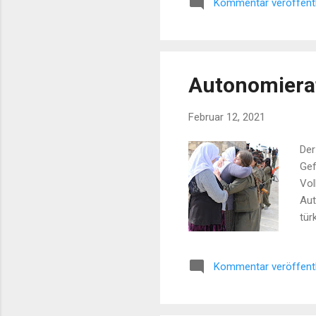
Kommentar veröffent
umf
es 
Autonomierat
Februar 12, 2021
Der
Gef
Vol
Aut
tür
Şen
Gue
Kommentar veröffent
Aut
PKK