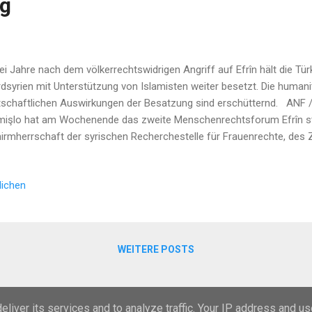
ng
i Jahre nach dem völkerrechtswidrigen Angriff auf Efrîn hält die Türk
dsyrien mit Unterstützung von Islamisten weiter besetzt. Die humanit
tschaftlichen Auswirkungen der Besatzung sind erschütternd. ANF / 
işlo hat am Wochenende das zweite Menschenrechtsforum Efrîn st
irmherrschaft der syrischen Recherchestelle für Frauenrechte, des 
dien Rojava (NRLS), der Menschenrechtsorganisation Efrîn und dem
îrê-Region sprachen rund 150 Teilnehmerinnen und Teilnehmer aus d
lichen
 menschenrechtliche Situation in der besetzten Region im Nordwesten
 Auswirkungen der Invasion und beleuchteten mögliche Lösungen. Die 
WEITERE POSTS
Powered by Blogger
liver its services and to analyze traffic. Your IP address and u