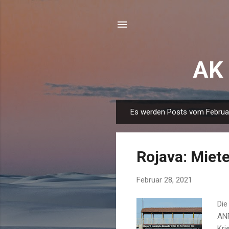
AK 
Es werden Posts vom Februar
P
o
s
Rojava: Miet
t
s
Februar 28, 2021
Die
ANF
Kri