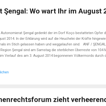
 Şengal: Wo wart Ihr im August 
 Autonomierat Şengal gedenkt der im Dorf Koço bestatteten Opfer 
ust 2014. In der Erklärung wird auf die Heuchelei der Kräfte hingewie
als im Stich gelassen haben und weggelaufen sind. ANF / ŞENGAL, 7
 Region Şengal sind am Samstag die sterblichen Überreste von 104
 im Verlauf des am 3. August 2014 begonnenen Völkermords durch di
at“ (IS) getötet und in Massengräbern verscharrt wurden. Die Leiche
er DNA-Analyse identifiziert worden. Der Demokratische Autonomiera
lichen
seriya Demokratîk a Şengalê, MXDŞ) hat dazu eine Erklärung abgege
en gedenken wir allen ezidischen Gefallenen und insbesondere denen
henrechtsforum zieht verheerend