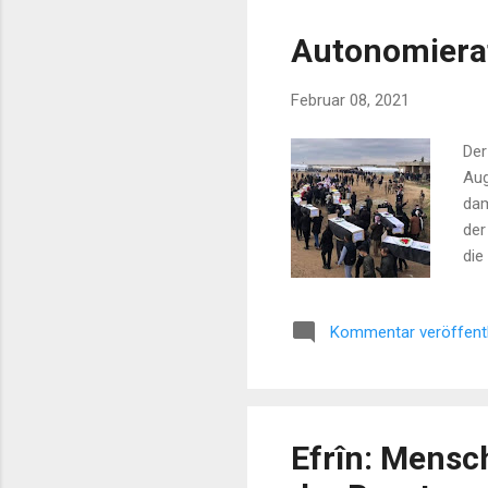
Autonomierat
Februar 08, 2021
Der
Aug
dam
der
die
Sta
ein
Kommentar veröffent
Xwe
Tag
Efrîn: Mensc