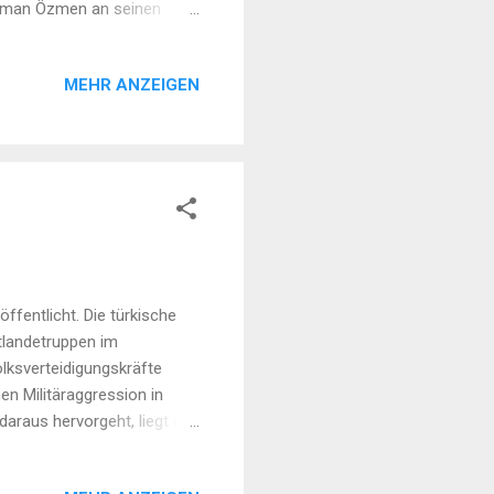
üleyman Özmen an seinen
erfallene elterliche Haus
 aus dem Lager von
MEHR ANZEIGEN
lerdings unbeeindruckt
ei Bauar...
ffentlicht. Die türkische
tlandetruppen im
olksverteidigungskräfte
hen Militäraggression in
araus hervorgeht, liegt die
sste hohe Verluste
 der Nacht zu Mittwoch mit