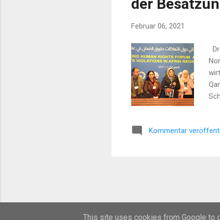
der Besatzu
Februar 06, 2021
Dre
Nor
wir
Qam
Sch
Stu
Ciz
Kommentar veröffent
die
die
This site uses cookies from Google to de