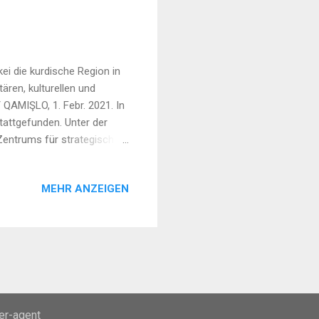
ei die kurdische Region in
ären, kulturellen und
QAMIŞLO, 1. Febr. 2021. In
attgefunden. Unter der
Zentrums für strategische
 Menschenrechtsverein der
em In- und Ausland über
MEHR ANZEIGEN
 von Syrien, diskutierten
Arbeitsgru...
ser-agent