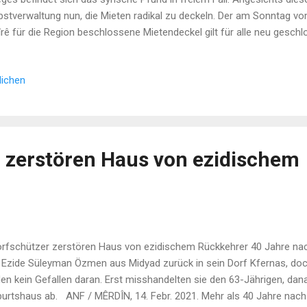
bstverwaltung nun, die Mieten radikal zu deckeln. Der am Sonntag v
îrê für die Region beschlossene Mietendeckel gilt für alle neu gesch
mieter*innen, die sich nicht an den Deckel halten, droht eine Geldstr
sen von der Selbstverwaltung bestätigt werden. Die Kommunen wur
lichen
tpreise zu erfassen und zu dokumentieren. Der Mietendeckel liegt be
 unmöbliertes Haus (zwischen 16 und 80 Euro) 50,000 – 75,000 SYP f
 zerstören Haus von ezidischem
fschützer zerstören Haus von ezidischem Rückkehrer 40 Jahre nach
 Ezide Süleyman Özmen aus Midyad zurück in sein Dorf Kfernas, doc
den kein Gefallen daran. Erst misshandelten sie den 63-Jährigen, dana
urtshaus ab. ANF / MÊRDÎN, 14. Febr. 2021. Mehr als 40 Jahre nach 