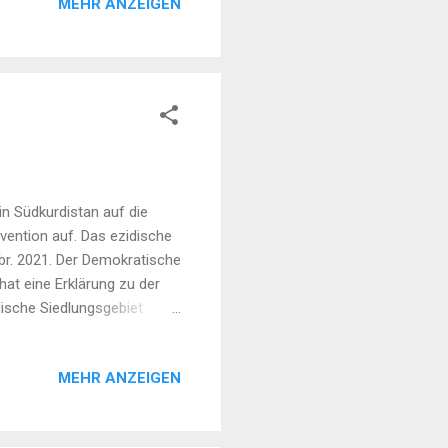
MEHR ANZEIGEN
rsten Zusammenstößen kam
samen Beschu...
in Südkurdistan auf die
rvention auf. Das ezidische
ebr. 2021. Der Demokratische
at eine Erklärung zu der
ische Siedlungsgebiet
enden Angriff auf das
räsident der
MEHR ANZEIGEN
f einer Pressekonferenz die
äsent sei. Zuvor hatt...