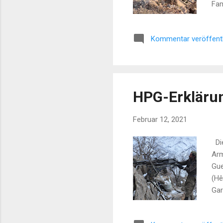
Fam
Geb
wie
Kommentar veröffent
feu
zei
HPG-Erklärun
Februar 12, 2021
Die
Arm
Gue
(Hê
Gar
Ini
ein