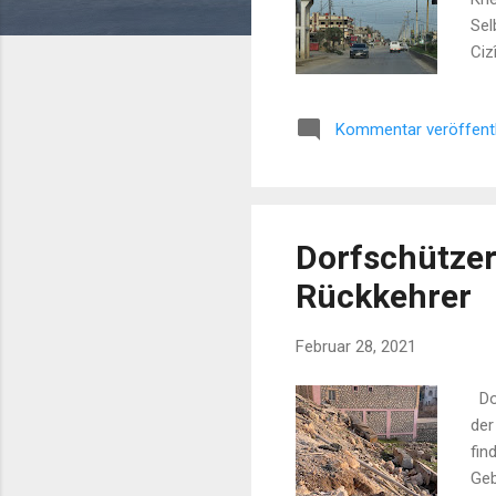
Sel
Ciz
Ver
müs
Kommentar veröffent
Mie
ein
Dorfschützer
Rückkehrer
Februar 28, 2021
Dor
der
fin
Geb