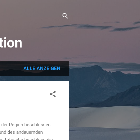
tion
ALLE ANZEIGEN
in der Region beschlossen.
 und des andauernden
ser Tatsache beschloss die