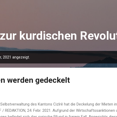
Direkt zum Hauptbereich
zur kurdischen Revolu
, 2021 angezeigt.
en werden gedeckelt
 Selbstverwaltung des Kantons Cizîrê hat die Deckelung der Mieten 
 / REDAKTION, 24. Febr. 2021. Aufgrund der Wirtschaftssanktionen
eges befindet sich das syrische Pfund in freiem Fall. Angesichts die