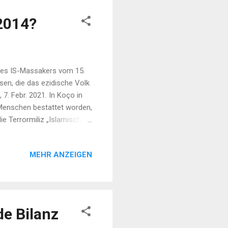
2014?
des IS-Massakers vom 15.
sen, die das ezidische Volk
. Febr. 2021. In Koço in
 Menschen bestattet worden,
e Terrormiliz „Islamischer
n waren exhuminiert und mit
t Şengal (Meclîsa
MEHR ANZEIGEN
ben: „In diesen schweren
 von Koço mit g...
e Bilanz