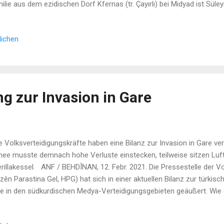
ilie aus dem ezidischen Dorf Kfernas (tr. Çayırlı) bei Midyad ist S
urtsort zurückgekehrt. Seit 2019 versucht er aus eigener Kraft, das v
deraufzubauen. Häufig wurde der 63-Jährige seither mit Drohungen
lichen
dalen Stämmen und Dorfschützern konfrontiert, von denen er sich al
gte. Nun ist die Lage offenbar eskaliert. Letzte Woche wurde Özmen b
g zur Invasion in Gare
 Volksverteidigungskräfte haben eine Bilanz zur Invasion in Gare verö
ee musste demnach hohe Verluste einstecken, teilweise sitzen Luf
rillakessel. ANF / BEHDÎNAN, 12. Febr. 2021. Die Pressestelle der V
zên Parastina Gel, HPG) hat sich in einer aktuellen Bilanz zur türkisc
e in den südkurdischen Medya-Verteidigungsgebieten geäußert. Wie d
tiative im Gelände weiterhin bei der Guerilla. Die türkische Armee mu
stecken. Wie die HPG bereits mitteilten, begann die Gare-Invasion in