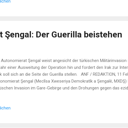
lichen
assenden Bombardierungen durch die türkische Luftwaffe. „Zu e
um 5 Uhr in Siyanê mit feindlichen Luftlandetruppen. Durch den wirk
 Şengal: Der Guerilla beistehen
 Autonomierat Şengal weist angesicht der türkischen Militärinvasion 
ahr einer Ausweitung der Operation hin und fordert den Irak zur Inte
k soll sich an die Seite der Guerilla stellen. ANF / REDAKTION, 11 F
onomierat Şengal (Meclîsa Xweseriya Demokratîk a Şengalê, MXDŞ) h
kischen Invasion im Gare-Gebirge und den Drohungen gegen das ezid
gal abgegeben. Die türkische Armee hat am Mittwoch einen umfass
rillagebiet Gare in Südkurdistan gestartet. Mesrûr Barzanî, Ministerp
lichen
onomieregion Kurdistan im Nordirak, beschuldigte am selben Tag au
 für die Invasion und beklagte, dass diese weiterhin auch in Şengal pr