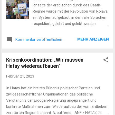
Kanton Efrîn (Afrin) stürzten zwei Gebäude
jenseits der arabischen durch das Baath-
und das Minarett einer Moschee ein. In der
Regime wurde mit der Revolution von Rojava
Kreisstadt sind bei dem schweren Erdbeben
ein System aufgebaut, in dem alle Sprachen
vor zwei Wochen vermutlich über tausend
respektiert, gelehrt und gelebt werden.
Menschen gestorben, Tausende wurden
CEMÎL EBDO – MUSTAFA ÇOBAN aus
verletzt und etwa 5000 Famili...
QAMIŞLO, 21. Feb. 2023. Der 21. Februar
MEHR ANZEIGEN
Kommentar veröffentlichen
wurde 1999 von der UNESCO zum Tag der
Muttersprache ausgerufen. Während dieser
Tag für viele Menschen nur eine
Krisenkoordination: „Wir müssen
randständige Bedeutung hat, sehen viele,
Hatay wiederaufbauen“
deren Sprache und damit auch ihre Identität
bedroht, verfolgt und marginalisiert wird, in
Februar 21, 2023
diesem Tag einen Anlass zum Protest oder
auch um Bilanz zu ziehen. Monistischer
In Hatay hat ein breites Bündnis politischer Parteien und
Nationalstaat führt zu Assimilation und
zivilgesellschaftlicher Organisationen das politische
Genozid Die monistischen Staatsmodelle der
Verständnis der Erdogan-Regierung angeprangert und
„Arabischen Republik Syrien“ und der Türkei
konkrete Maßnahmen zum Wiederaufbau der vom Erdbeben
basieren auf Assimilation und wenn dies
zerstörten Region benannt. % buffered ANF / HATAY, 20.