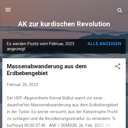
Direkt zum Hauptbereich
AK zur kurdischen Revolution
Es werden Posts vom Februar, 2023
ALLE ANZEIGEN
P
angezeigt.
o
s
Massenabwanderung aus dem
t
Erdbebengebiet
s
Februar 26, 2023
Der HDP-Abgeordnete Kemal Bülbül warnt vor einer
dauerhaften Massenabwanderung aus dem Erdbebengebiet
in der Türkei. Es werde versucht, aus der Katastrophe Profit
zu schlagen und die Bevölkerungsstruktur zu verändern. %
buffered 00:00 07:43 ANF / SEMSÛR, 26. Feb. 2023. Die