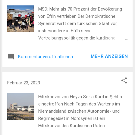
Nordwesten von Syrien bombardieren ließ. International
wurde mit scharfer Kritik auf die staatliche Gewalt im
MSD: Mehr als 70 Prozent der Bevölkerung
Erdbebengebiet reagiert. So sprach die britische
von Efrîn vertrieben Der Demokratische
Abgeordnete Alicia Kearns von einem „wahr...
Syrienrat wirft dem türkischen Staat vor,
insbesondere in Efrîn seine
Vertreibungspolitik gegen die kurdische
Bevölkerung nach dem Erdbeben
fortzusetzen, und kritisiert die türkischen
MEHR ANZEIGEN
Kommentar veröffentlichen
Angriffe auf selbstverwaltete Gebiete. ANF
/ REDAKTION, 23. Feb. 2023. Seit der
Besetzung von Efrîn in Nordsyrien im
Frühjahr 2018 betreibt der türkische Staat
Februar 23, 2023
eine Siedlungs- und Vertreibungspolitik, die
sich vor allem gegen die kurdische,
Hilfskonvoi von Heyva Sor a Kurd in Şehba
ehemalige Mehrheitsbevölkerung richtet. Der
eingetroffen Nach Tagen des Wartens im
Demokratische Syrienrat (MSD) warnt, dass
Niemandsland zwischen Autonomie- und
der türkische Staat nun auch das Erdbeben
Regimegebiet in Nordsyrien ist ein
nutze, um diese Politik fortzusetzen. So
Hilfskonvoi des Kurdischen Roten
blockierten der türkische Staat und seine
Halbmonds in Şehba eingetroffen. ANF aus