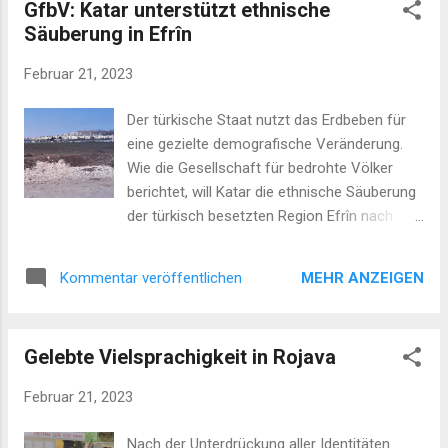
GfbV: Katar unterstützt ethnische
Schmerzes und der Zerstörung war für uns
Säuberung in Efrîn
unvorstellbar. Unser erster Halt war Hatay
und unser einziger Wunsch war es, den
Februar 21, 2023
Schmerz und die Wut der Betroffenen zu
teilen und darüber zu berichten. Wir reisten
Der türkische Staat nutzt das Erdbeben für
mitten in die Ungewissheit hinein, ohne
eine gezielte demografische Veränderung.
geistig und körperlich darauf vorbereitet zu
Wie die Gesellschaft für bedrohte Völker
sein. Das Einzige, was unsere Hoffnung auf
berichtet, will Katar die ethnische Säuberung
dem Weg aufrecht erhielt, waren die
der türkisch besetzten Region Efrîn nach
Menschen, denen wir begegne...
dem Erdbeben unterstützen. ANF /
REDAKTION, 21. Feb. 2023. Von dem
MEHR ANZEIGEN
Kommentar veröffentlichen
Erdbeben mit Epizentrum in Hatay am
Montagabend war auch Syrien betroffen.
Nach vorläufigen Angaben von North Press
Gelebte Vielsprachigkeit in Rojava
kamen drei Menschen in den vom Assad-
Regime kontrollierten Gebieten ums Leben,
Februar 21, 2023
über 300 Menschen wurden in Syrien verletzt.
In Cindirês in dem von der Türkei besetzten
Nach der Unterdrückung aller Identitäten