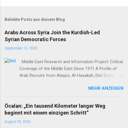
Beliebte Posts aus diesem Blog
Arabs Across Syria Join the Kurdish-Led
Syrian Democratic Forces
September 13, 2020
Middle East Research and Information Project: Critical
Coverage of the Middle East Since 1971 A Profile of
Arab Recruits from Aleppo, Al-Hasakah, Deir Ezzor,
Homs, Ras al-Ayn and Raqqa Middle East Report /Amy
MEHR ANZEIGEN
Austin Holmes In: 295 (Summer 2020) I n 2012, as the
so-called Arab Spring protests in Damascus and
elsewhere in Syria descended into a brutal civil war,
Öcalan: „Ein tausend Kilometer langer Weg
President Bashar al-Asad withdrew his forces from
beginnt mit einem einzigen Schritt“
northern Syria to turn their guns on rebels in the south.
August 05, 2026
Into the vacuum stepped the Democratic Union Party