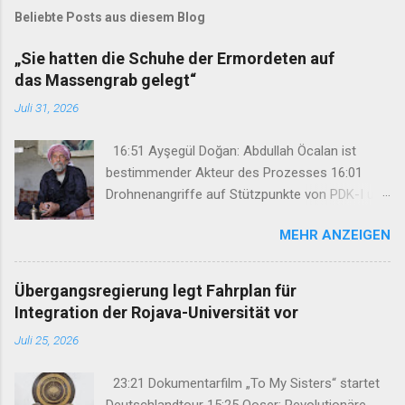
Beliebte Posts aus diesem Blog
„Sie hatten die Schuhe der Ermordeten auf
das Massengrab gelegt“
Juli 31, 2026
16:51 Ayşegül Doğan: Abdullah Öcalan ist
bestimmender Akteur des Prozesses 16:01
Drohnenangriffe auf Stützpunkte von PDK-I und
Sazmanî Xebat 15:46 TJK-E: „Wir haben Şengal
MEHR ANZEIGEN
nicht vergessen und werden es niemals
vergessen lassen“ 15:18 „Sie hatten die Schuhe
der Ermordeten auf das Massengrab gelegt“
Übergangsregierung legt Fahrplan für
12:47 34. Kurdisches Kulturfestival setzt auf
Integration der Rojava-Universität vor
neues Konzept 08:45 Hasan Basri Fırat unter
Juli 25, 2026
großer Anteilnahme nach Kurdistan
verabschiedet 07:29 Mehdi Özdemir: Ein
23:21 Dokumentarfilm „To My Sisters“ startet
Rahmengesetz darf nicht nur das Schweigen
Deutschlandtour 15:25 Qoser: Revolutionäre