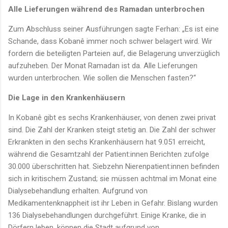
Alle Lieferungen während des Ramadan unterbrochen
Zum Abschluss seiner Ausführungen sagte Ferhan: „Es ist eine
Schande, dass Kobanê immer noch schwer belagert wird. Wir
fordern die beteiligten Parteien auf, die Belagerung unverzüglich
aufzuheben. Der Monat Ramadan ist da. Alle Lieferungen
wurden unterbrochen. Wie sollen die Menschen fasten?“
Die Lage in den Krankenhäusern
In Kobanê gibt es sechs Krankenhäuser, von denen zwei privat
sind. Die Zahl der Kranken steigt stetig an. Die Zahl der schwer
Erkrankten in den sechs Krankenhäusern hat 9.051 erreicht,
während die Gesamtzahl der Patient:innen Berichten zufolge
30.000 überschritten hat. Siebzehn Nierenpatient:innen befinden
sich in kritischem Zustand; sie müssen achtmal im Monat eine
Dialysebehandlung erhalten. Aufgrund von
Medikamentenknappheit ist ihr Leben in Gefahr. Bislang wurden
136 Dialysebehandlungen durchgeführt. Einige Kranke, die in
Dörfern leben, können die Stadt aufgrund von