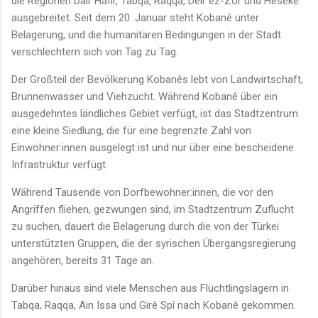
die Regionen Dair Hafir, Tabqa, Raqqa, Deir ez-Zor und Hesekê
ausgebreitet. Seit dem 20. Januar steht Kobanê unter
Belagerung, und die humanitären Bedingungen in der Stadt
verschlechtern sich von Tag zu Tag.
Der Großteil der Bevölkerung Kobanês lebt von Landwirtschaft,
Brunnenwasser und Viehzucht. Während Kobanê über ein
ausgedehntes ländliches Gebiet verfügt, ist das Stadtzentrum
eine kleine Siedlung, die für eine begrenzte Zahl von
Einwohner:innen ausgelegt ist und nur über eine bescheidene
Infrastruktur verfügt.
Während Tausende von Dorfbewohner:innen, die vor den
Angriffen fliehen, gezwungen sind, im Stadtzentrum Zuflucht
zu suchen, dauert die Belagerung durch die von der Türkei
unterstützten Gruppen, die der syrischen Übergangsregierung
angehören, bereits 31 Tage an.
Darüber hinaus sind viele Menschen aus Flüchtlingslagern in
Tabqa, Raqqa, Ain Issa und Girê Spî nach Kobanê gekommen.