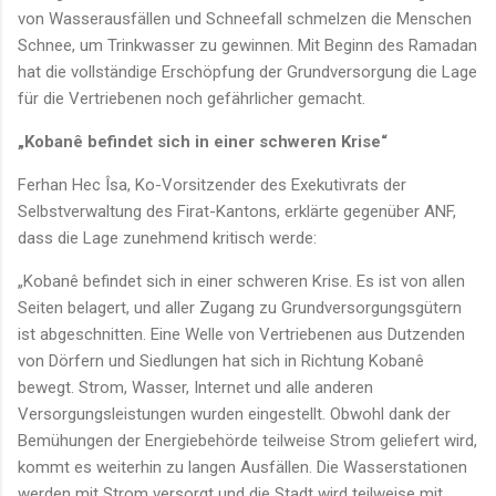
von Wasserausfällen und Schneefall schmelzen die Menschen
Schnee, um Trinkwasser zu gewinnen. Mit Beginn des Ramadan
hat die vollständige Erschöpfung der Grundversorgung die Lage
für die Vertriebenen noch gefährlicher gemacht.
„Kobanê befindet sich in einer schweren Krise“
Ferhan Hec Îsa, Ko-Vorsitzender des Exekutivrats der
Selbstverwaltung des Firat-Kantons, erklärte gegenüber ANF,
dass die Lage zunehmend kritisch werde:
„Kobanê befindet sich in einer schweren Krise. Es ist von allen
Seiten belagert, und aller Zugang zu Grundversorgungsgütern
ist abgeschnitten. Eine Welle von Vertriebenen aus Dutzenden
von Dörfern und Siedlungen hat sich in Richtung Kobanê
bewegt. Strom, Wasser, Internet und alle anderen
Versorgungsleistungen wurden eingestellt. Obwohl dank der
Bemühungen der Energiebehörde teilweise Strom geliefert wird,
kommt es weiterhin zu langen Ausfällen. Die Wasserstationen
werden mit Strom versorgt und die Stadt wird teilweise mit