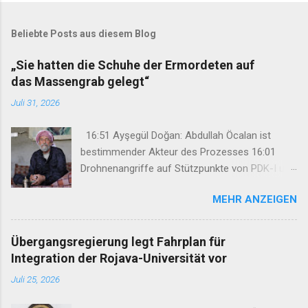
Beliebte Posts aus diesem Blog
„Sie hatten die Schuhe der Ermordeten auf
das Massengrab gelegt“
Juli 31, 2026
16:51 Ayşegül Doğan: Abdullah Öcalan ist
bestimmender Akteur des Prozesses 16:01
Drohnenangriffe auf Stützpunkte von PDK-I und
Sazmanî Xebat 15:46 TJK-E: „Wir haben Şengal
MEHR ANZEIGEN
nicht vergessen und werden es niemals
vergessen lassen“ 15:18 „Sie hatten die Schuhe
der Ermordeten auf das Massengrab gelegt“
Übergangsregierung legt Fahrplan für
12:47 34. Kurdisches Kulturfestival setzt auf
Integration der Rojava-Universität vor
neues Konzept 08:45 Hasan Basri Fırat unter
Juli 25, 2026
großer Anteilnahme nach Kurdistan
verabschiedet 07:29 Mehdi Özdemir: Ein