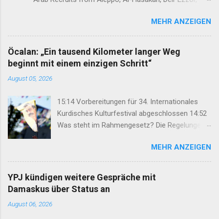
Homs, Ras al-Ayn and Raqqa Middle East Report /Amy
MEHR ANZEIGEN
Austin Holmes In: 295 (Summer 2020) I n 2012, as the
so-called Arab Spring protests in Damascus and
elsewhere in Syria descended into a brutal civil war,
Öcalan: „Ein tausend Kilometer langer Weg
President Bashar al-Asad withdrew his forces from
beginnt mit einem einzigen Schritt“
northern Syria to turn their guns on rebels in the south.
August 05, 2026
Into the vacuum stepped the Democratic Union Party
(Partiya Yekîtiya Demokrat, or PYD) and their armed
15:14 Vorbereitungen für 34. Internationales
wing, the People’s Protection Units (Yekîneyên
Kurdisches Kulturfestival abgeschlossen 14:52
Parastina Gel, or YPG)—which set up a rudimentary
Was steht im Rahmengesetz? Die Regelungen
Autonomous Administration in three cantons: Afrin,
im Überblick 14:35 DEM: Rahmengesetz soll zur
Kobane and Jazira. Surrounded by enemies, the three
MEHR ANZEIGEN
Keimzelle des Demokratisierungsprozesses
cantons that declared self-rule were not even
werden 14:25 Rahmengesetz zum
connected to each o...
Friedensprozess ins Parlament eingebracht
YPJ kündigen weitere Gespräche mit
12:46 TJA: Von der Forderung nach Öcalans
Damaskus über Status an
physischer Freiheit rücken wir nicht ab 12:29
August 06, 2026
Geflüchteter aus Rojhilat stirbt vor UNHCR-Büro
in Hewlêr 11:28 Volksrat von Mexmûr: