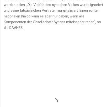
worden seien. „Die Vielfalt des syrischen Volkes wurde ignoriert
und seine tatsächlichen Vertreter marginalisiert. Einen echten
nationalen Dialog kann es aber nur geben, wenn alle
Komponenten der Gesellschaft Syriens miteinander reden“, so
die DAANES.
K
o
m
m
e
n
t
a