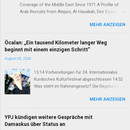
Coverage of the Middle East Since 1971 A Profile of
Arab Recruits from Aleppo, Al-Hasakah, Deir Ezzor,
Homs, Ras al-Ayn and Raqqa Middle East Report /Amy
MEHR ANZEIGEN
Austin Holmes In: 295 (Summer 2020) I n 2012, as the
so-called Arab Spring protests in Damascus and
elsewhere in Syria descended into a brutal civil war,
Öcalan: „Ein tausend Kilometer langer Weg
President Bashar al-Asad withdrew his forces from
beginnt mit einem einzigen Schritt“
northern Syria to turn their guns on rebels in the south.
August 05, 2026
Into the vacuum stepped the Democratic Union Party
(Partiya Yekîtiya Demokrat, or PYD) and their armed
15:14 Vorbereitungen für 34. Internationales
wing, the People’s Protection Units (Yekîneyên
Kurdisches Kulturfestival abgeschlossen 14:52
Parastina Gel, or YPG)—which set up a rudimentary
Was steht im Rahmengesetz? Die Regelungen
Autonomous Administration in three cantons: Afrin,
im Überblick 14:35 DEM: Rahmengesetz soll zur
Kobane and Jazira. Surrounded by enemies, the three
MEHR ANZEIGEN
Keimzelle des Demokratisierungsprozesses
cantons that declared self-rule were not even
werden 14:25 Rahmengesetz zum
connected to each o...
Friedensprozess ins Parlament eingebracht
YPJ kündigen weitere Gespräche mit
12:46 TJA: Von der Forderung nach Öcalans
Damaskus über Status an
physischer Freiheit rücken wir nicht ab 12:29