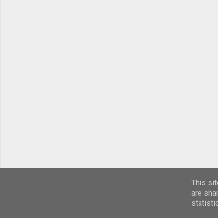
This si
are sha
statist