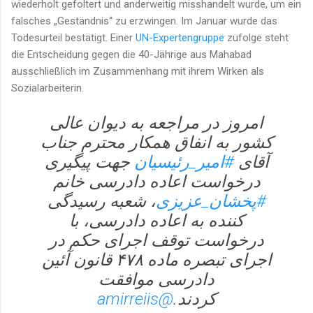
wiederholt gefoltert und anderweitig misshandelt wurde, um ein
falsches „Geständnis“ zu erzwingen. Im Januar wurde das
Todesurteil bestätigt. Einer
UN-Expertengruppe
zufolge steht
die Entscheidung gegen die 40-Jährige aus Mahabad
ausschließlich im Zusammenhang mit ihrem Wirken als
Sozialarbeiterin.
امروز در مراجعه به دیوان عالی
کشور به انفاق همکار محترم جناب
آقای
#امیر_رئیسیان
جهت پیگیری
درخواست اعاده دادرسی خانم
#پخشان_عزیزی
، شعبه رسیدگی
کننده به اعاده دادرسی، با
درخواست توقف اجرای حکم در
اجرای تبصره ماده ۴۷۸ قانون آئین
دادرسی موافقت
@amirreiis
کردند.