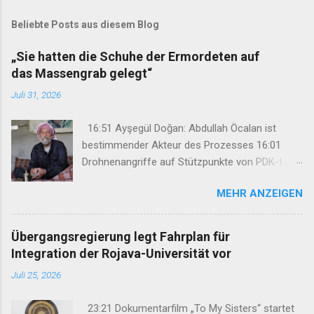
Beliebte Posts aus diesem Blog
„Sie hatten die Schuhe der Ermordeten auf
das Massengrab gelegt“
Juli 31, 2026
16:51 Ayşegül Doğan: Abdullah Öcalan ist
bestimmender Akteur des Prozesses 16:01
Drohnenangriffe auf Stützpunkte von PDK-I und
Sazmanî Xebat 15:46 TJK-E: „Wir haben Şengal
MEHR ANZEIGEN
nicht vergessen und werden es niemals
vergessen lassen“ 15:18 „Sie hatten die Schuhe
der Ermordeten auf das Massengrab gelegt“
Übergangsregierung legt Fahrplan für
12:47 34. Kurdisches Kulturfestival setzt auf
Integration der Rojava-Universität vor
neues Konzept 08:45 Hasan Basri Fırat unter
Juli 25, 2026
großer Anteilnahme nach Kurdistan
verabschiedet 07:29 Mehdi Özdemir: Ein
23:21 Dokumentarfilm „To My Sisters“ startet
Rahmengesetz darf nicht nur das Schweigen