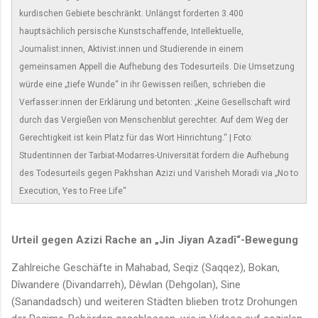
kurdischen Gebiete beschränkt. Unlängst forderten 3.400
hauptsächlich persische Kunstschaffende, Intellektuelle,
Journalist:innen, Aktivist:innen und Studierende in einem
gemeinsamen Appell die Aufhebung des Todesurteils. Die Umsetzung
würde eine „tiefe Wunde“ in ihr Gewissen reißen, schrieben die
Verfasser:innen der Erklärung und betonten: „Keine Gesellschaft wird
durch das Vergießen von Menschenblut gerechter. Auf dem Weg der
Gerechtigkeit ist kein Platz für das Wort Hinrichtung.“ | Foto:
Studentinnen der Tarbiat-Modarres-Universität fordern die Aufhebung
des Todesurteils gegen Pakhshan Azizi und Varisheh Moradi via „No to
Execution, Yes to Free Life“
Urteil gegen Azizi Rache an „Jin Jiyan Azadî“-Bewegung
Zahlreiche Geschäfte in Mahabad, Seqiz (Saqqez), Bokan,
Dîwandere (Divandarreh), Dêwlan (Dehgolan), Sine
(Sanandadsch) und weiteren Städten blieben trotz Drohungen