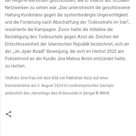
der Regime-Behörden geschlossen, wie in Videos auf sozialen
Netzwerken zu sehen war. „Das unterstreicht die geschlossene
Haltung Kurdistans gegen die systembedingte Ungerechtigkeit
und die Forderung nach Abschaffung der Todesstrafe im Iran“,
resümierte die Kampagne. Zuvor hatte die Initiative die
Bestätigung des Todesurteils gegen Azizi als Zeichen der
Entschlossenheit der Islamischen Republik bezeichnet, sich an
der „Jin Jiyan Azadî“-Bewegung, die sich im Herbst 2022 am
Polizeimord an der Kurdin Jina Mahsa Amini entzündet hatte,
zu rächen.
Titelfoto: Eine Frau mit dem Bild von Pakhshan Azizi auf einer
Demonstration am 3. August 2024 im nordostsyrischen Qamişlo
anlässlich des Jahrestags des IS-Genozids in Şengal © ANHA
K