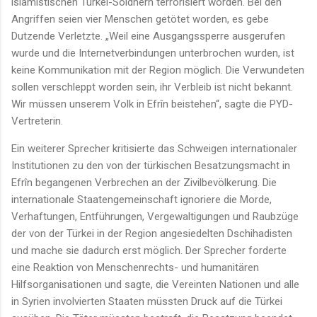
islamistischen Türkei-Söldnern terrorisiert worden. Bei den
Angriffen seien vier Menschen getötet worden, es gebe
Dutzende Verletzte. „Weil eine Ausgangssperre ausgerufen
wurde und die Internetverbindungen unterbrochen wurden, ist
keine Kommunikation mit der Region möglich. Die Verwundeten
sollen verschleppt worden sein, ihr Verbleib ist nicht bekannt.
Wir müssen unserem Volk in Efrîn beistehen“, sagte die PYD-
Vertreterin.
Ein weiterer Sprecher kritisierte das Schweigen internationaler
Institutionen zu den von der türkischen Besatzungsmacht in
Efrîn begangenen Verbrechen an der Zivilbevölkerung. Die
internationale Staatengemeinschaft ignoriere die Morde,
Verhaftungen, Entführungen, Vergewaltigungen und Raubzüge
der von der Türkei in der Region angesiedelten Dschihadisten
und mache sie dadurch erst möglich. Der Sprecher forderte
eine Reaktion von Menschenrechts- und humanitären
Hilfsorganisationen und sagte, die Vereinten Nationen und alle
in Syrien involvierten Staaten müssten Druck auf die Türkei