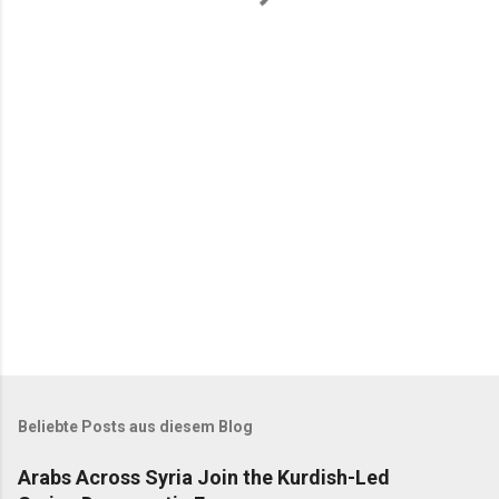
n
t
a
r
e
Beliebte Posts aus diesem Blog
Arabs Across Syria Join the Kurdish-Led