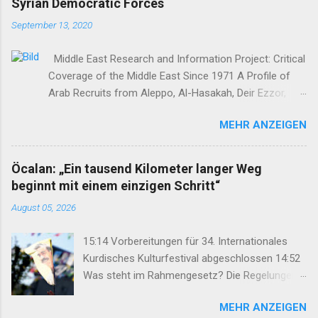
Syrian Democratic Forces
September 13, 2020
Middle East Research and Information Project: Critical
Coverage of the Middle East Since 1971 A Profile of
Arab Recruits from Aleppo, Al-Hasakah, Deir Ezzor,
Homs, Ras al-Ayn and Raqqa Middle East Report /Amy
MEHR ANZEIGEN
Austin Holmes In: 295 (Summer 2020) I n 2012, as the
so-called Arab Spring protests in Damascus and
elsewhere in Syria descended into a brutal civil war,
Öcalan: „Ein tausend Kilometer langer Weg
President Bashar al-Asad withdrew his forces from
beginnt mit einem einzigen Schritt“
northern Syria to turn their guns on rebels in the south.
August 05, 2026
Into the vacuum stepped the Democratic Union Party
(Partiya Yekîtiya Demokrat, or PYD) and their armed
15:14 Vorbereitungen für 34. Internationales
wing, the People’s Protection Units (Yekîneyên
Kurdisches Kulturfestival abgeschlossen 14:52
Parastina Gel, or YPG)—which set up a rudimentary
Was steht im Rahmengesetz? Die Regelungen
Autonomous Administration in three cantons: Afrin,
im Überblick 14:35 DEM: Rahmengesetz soll zur
Kobane and Jazira. Surrounded by enemies, the three
MEHR ANZEIGEN
Keimzelle des Demokratisierungsprozesses
cantons that declared self-rule were not even