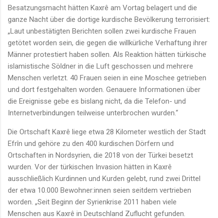
Besatzungsmacht hätten Kaxrê am Vortag belagert und die
ganze Nacht über die dortige kurdische Bevölkerung terrorisiert:
„Laut unbestätigten Berichten sollen zwei kurdische Frauen
getötet worden sein, die gegen die willkürliche Verhaftung ihrer
Männer protestiert haben sollen. Als Reaktion hätten türkische
islamistische Söldner in die Luft geschossen und mehrere
Menschen verletzt. 40 Frauen seien in eine Moschee getrieben
und dort festgehalten worden. Genauere Informationen über
die Ereignisse gebe es bislang nicht, da die Telefon- und
Internetverbindungen teilweise unterbrochen wurden.“
Die Ortschaft Kaxrê liege etwa 28 Kilometer westlich der Stadt
Efrîn und gehöre zu den 400 kurdischen Dörfern und
Ortschaften in Nordsyrien, die 2018 von der Türkei besetzt
wurden. Vor der türkischen Invasion hätten in Kaxrê
ausschließlich Kurdinnen und Kurden gelebt, rund zwei Drittel
der etwa 10.000 Bewohner:innen seien seitdem vertrieben
worden. „Seit Beginn der Syrienkrise 2011 haben viele
Menschen aus Kaxrê in Deutschland Zuflucht gefunden.