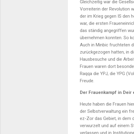
Gleichzeitig war die Gesells
Vorreiterin der Revolution 
der im Krieg gegen IS den 
war, die ersten Fraueneinri
das ständig angegriffen wur
übernehmen konnten. So kon
Auch in Minbic fruchteten d
zurückgezogen hatten, in di
Hausbesuche und die Arbeit 
Frauen waren dort besonder
Raqqa die YPJ, die YPG (Vo
Freude.
Der Frauenkampf in Deir 
Heute haben die Frauen hie
der Selbstverwaltung ein fre
ez-Zor das Gebiet, in dem di
verwurzelt und auf einem 
verlassen und in Institutio