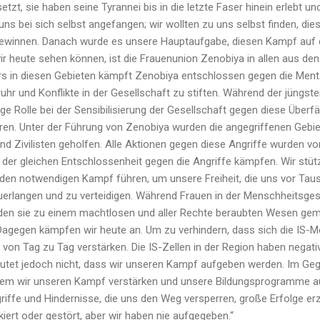
zt, sie haben seine Tyrannei bis in die letzte Faser hinein erlebt un
ns bei sich selbst angefangen; wir wollten zu uns selbst finden, die
gewinnen. Danach wurde es unsere Hauptaufgabe, diesen Kampf auf d
r heute sehen können, ist die Frauenunion Zenobiya in allen aus de
s in diesen Gebieten kämpft Zenobiya entschlossen gegen die Mentali
uhr und Konflikte in der Gesellschaft zu stiften. Während der jüngste
ige Rolle bei der Sensibilisierung der Gesellschaft gegen diese Überf
hüren. Unter der Führung von Zenobiya wurden die angegriffenen Geb
und Zivilisten geholfen. Alle Aktionen gegen diese Angriffe wurden v
der gleichen Entschlossenheit gegen die Angriffe kämpfen. Wir stütz
n den notwendigen Kampf führen, um unsere Freiheit, die uns vor Ta
rlangen und zu verteidigen. Während Frauen in der Menschheitsges
den sie zu einem machtlosen und aller Rechte beraubten Wesen gema
 Dagegen kämpfen wir heute an. Um zu verhindern, dass sich die IS-Men
on Tag zu Tag verstärken. Die IS-Zellen in der Region haben negati
eutet jedoch nicht, dass wir unseren Kampf aufgeben werden. Im Gege
dem wir unseren Kampf verstärken und unsere Bildungsprogramme au
griffe und Hindernisse, die uns den Weg versperren, große Erfolge erz
kiert oder gestört, aber wir haben nie aufgegeben.“