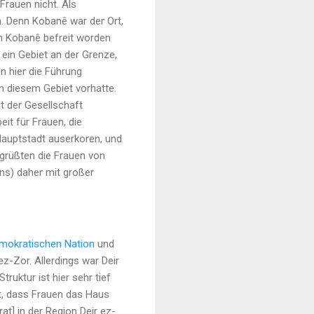
 Frauen nicht. Als
n. Denn Kobanê war der Ort,
m Kobanê befreit worden
 ein Gebiet an der Grenze,
n hier die Führung
n diesem Gebiet vorhatte.
ät der Gesellschaft
eit für Frauen, die
 Hauptstadt auserkoren, und
grüßten die Frauen von
ns) daher mit großer
mokratischen Nation
und
ez-Zor. Allerdings war Deir
ruktur ist hier sehr tief
t, dass Frauen das Haus
at] in der Region Deir ez-