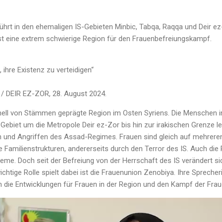
ührt in den ehemaligen IS-Gebieten Minbic, Tabqa, Raqqa und Deir e
st eine extrem schwierige Region für den Frauenbefreiungskampf.
 ihre Existenz zu verteidigen“
 DEIR EZ-ZOR, 28. August 2024.
ionell von Stämmen geprägte Region im Osten Syriens. Die Menschen 
Gebiet um die Metropole Deir ez-Zor bis hin zur irakischen Grenze l
en und Angriffen des Assad-Regimes. Frauen sind gleich auf mehreren
le Familienstrukturen, andererseits durch den Terror des IS. Auch di
eme. Doch seit der Befreiung von der Herrschaft des IS verändert si
wichtige Rolle spielt dabei ist die Frauenunion Zenobiya. Ihre Spreche
die Entwicklungen für Frauen in der Region und den Kampf der Frau