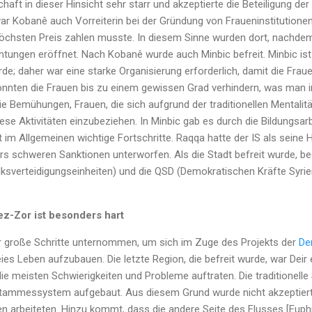
chaft in dieser Hinsicht sehr starr und akzeptierte die Beteiligung der
war Kobanê auch Vorreiterin bei der Gründung von Fraueninstitutione
höchsten Preis zahlen musste. In diesem Sinne wurden dort, nachde
chtungen eröffnet. Nach Kobanê wurde auch Minbic befreit. Minbic ist
de; daher war eine starke Organisierung erforderlich, damit die Fraue
nten die Frauen bis zu einem gewissen Grad verhindern, was man i
ie Bemühungen, Frauen, die sich aufgrund der traditionellen Mentalit
ese Aktivitäten einzubeziehen. In Minbic gab es durch die Bildungsarb
im Allgemeinen wichtige Fortschritte. Raqqa hatte der IS als seine
s schweren Sanktionen unterworfen. Als die Stadt befreit wurde, be
lksverteidigungseinheiten) und die QSD (Demokratischen Kräfte Syrie
ez-Zor ist besonders hart
r große Schritte unternommen, um sich im Zuge des Projekts der
De
ies Leben aufzubauen. Die letzte Region, die befreit wurde, war Deir 
e meisten Schwierigkeiten und Probleme auftraten. Die traditionelle St
Stammessystem aufgebaut. Aus diesem Grund wurde nicht akzeptier
nen arbeiteten. Hinzu kommt, dass die andere Seite des Flusses [Euphr