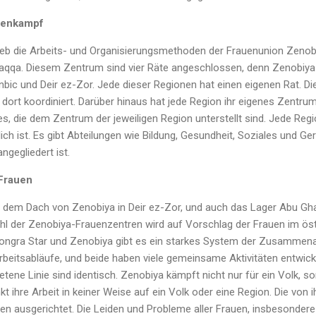
uenkampf
eb die Arbeits- und Organisierungsmethoden der Frauenunion Zenobi
 Raqqa. Diesem Zentrum sind vier Räte angeschlossen, denn Zenobiya 
inbic und Deir ez-Zor. Jede dieser Regionen hat einen eigenen Rat. Di
rt koordiniert. Darüber hinaus hat jede Region ihr eigenes Zentrum.
s, die dem Zentrum der jeweiligen Region unterstellt sind. Jede Regio
lich ist. Es gibt Abteilungen wie Bildung, Gesundheit, Soziales und Ger
gegliedert ist.
 Frauen
r dem Dach von Zenobiya in Deir ez-Zor, und auch das Lager Abu Gha
hl der Zenobiya-Frauenzentren wird auf Vorschlag der Frauen im östl
ongra Star und Zenobiya gibt es ein starkes System der Zusammena
eitsabläufe, und beide haben viele gemeinsame Aktivitäten entwick
tene Linie sind identisch. Zenobiya kämpft nicht nur für ein Volk, so
 ihre Arbeit in keiner Weise auf ein Volk oder eine Region. Die von i
auen ausgerichtet. Die Leiden und Probleme aller Frauen, insbesondere