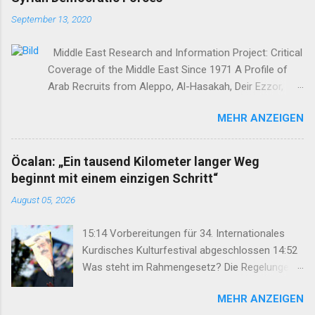
September 13, 2020
Middle East Research and Information Project: Critical
Coverage of the Middle East Since 1971 A Profile of
Arab Recruits from Aleppo, Al-Hasakah, Deir Ezzor,
Homs, Ras al-Ayn and Raqqa Middle East Report /Amy
MEHR ANZEIGEN
Austin Holmes In: 295 (Summer 2020) I n 2012, as the
so-called Arab Spring protests in Damascus and
elsewhere in Syria descended into a brutal civil war,
Öcalan: „Ein tausend Kilometer langer Weg
President Bashar al-Asad withdrew his forces from
beginnt mit einem einzigen Schritt“
northern Syria to turn their guns on rebels in the south.
August 05, 2026
Into the vacuum stepped the Democratic Union Party
(Partiya Yekîtiya Demokrat, or PYD) and their armed
15:14 Vorbereitungen für 34. Internationales
wing, the People’s Protection Units (Yekîneyên
Kurdisches Kulturfestival abgeschlossen 14:52
Parastina Gel, or YPG)—which set up a rudimentary
Was steht im Rahmengesetz? Die Regelungen
Autonomous Administration in three cantons: Afrin,
im Überblick 14:35 DEM: Rahmengesetz soll zur
Kobane and Jazira. Surrounded by enemies, the three
MEHR ANZEIGEN
Keimzelle des Demokratisierungsprozesses
cantons that declared self-rule were not even