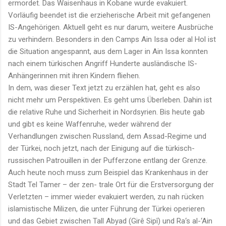
ermordet. Das Waisenhaus in Kobane wurde evakuiert.
Vorläufig beendet ist die erzieherische Arbeit mit gefangenen
IS-Angehörigen. Aktuell geht es nur darum, weitere Ausbrüche
zu verhindern. Besonders in den Camps Ain Issa oder al Hol ist
die Situation angespannt, aus dem Lager in Ain Issa konnten
nach einem türkischen Angriff Hunderte ausländische IS-
Anhängerinnen mit ihren Kindern fliehen.
In dem, was dieser Text jetzt zu erzählen hat, geht es also
nicht mehr um Perspektiven. Es geht ums Überleben. Dahin ist
die relative Ruhe und Sicherheit in Nordsyrien. Bis heute gab
und gibt es keine Waffenruhe, weder während der
Verhandlungen zwischen Russland, dem Assad-Regime und
der Türkei, noch jetzt, nach der Einigung auf die türkisch-
russischen Patrouillen in der Pufferzone entlang der Grenze.
Auch heute noch muss zum Beispiel das Krankenhaus in der
Stadt Tel Tamer – der zen- trale Ort für die Erstversorgung der
Verletzten – immer wieder evakuiert werden, zu nah rücken
islamistische Milizen, die unter Führung der Türkei operieren
und das Gebiet zwischen Tall Abyad (Girê Sipî) und Ra‘s al-‘Ain