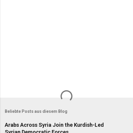
n
t
a
r
e
Beliebte Posts aus diesem Blog
Arabs Across Syria Join the Kurdish-Led
Syrian Democratic Forces