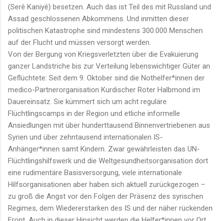
(Serê Kaniyê) besetzen. Auch das ist Teil des mit Russland und
Assad geschlossenen Abkommens. Und inmitten dieser
politischen Katastrophe sind mindestens 300.000 Menschen
auf der Flucht und müssen versorgt werden.
Von der Bergung von Kriegsverletzten über die Evakuierung
ganzer Landstriche bis zur Verteilung lebenswichtiger Güter an
Geflüchtete: Seit dem 9. Oktober sind die Nothelfer*innen der
medico-Partnerorganisation Kurdischer Roter Halbmond im
Dauereinsatz. Sie kümmert sich um acht reguläre
Flüchtlingscamps in der Region und etliche informelle
Ansiedlungen mit über hunderttausend Binnenvertriebenen aus
Syrien und über zehntausend internationalen IS-
Anhänger*innen samt Kindern. Zwar gewährleisten das UN-
Flüchtlingshilfswerk und die Weltgesundheitsorganisation dort
eine rudimentäre Basisversorgung, viele internationale
Hilfsorganisationen aber haben sich aktuell zurückgezogen –
zu groß die Angst vor den Folgen der Präsenz des syrischen
Regimes, dem Wiedererstarken des IS und der näher rückenden
Front. Auch in dieser Hinsicht werden die Helfer*innen vor Ort