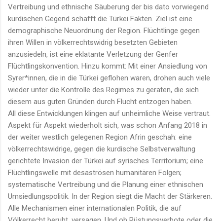
Vertreibung und ethnische Säuberung der bis dato vorwiegend
kurdischen Gegend schafft die Türkei Fakten. Ziel ist eine
demographische Neuordnung der Region. Flüchtlinge gegen
ihren Willen in völkerrechtswidrig besetzten Gebieten
anzusiedeln, ist eine eklatante Verletzung der Genfer
Flüchtlingskonvention. Hinzu kommt: Mit einer Ansiedlung von
Syrer*innen, die in die Türkei geflohen waren, drohen auch viele
wieder unter die Kontrolle des Regimes zu geraten, die sich
diesem aus guten Gründen durch Flucht entzogen haben.
All diese Entwicklungen klingen auf unheimliche Weise vertraut.
Aspekt für Aspekt wiederholt sich, was schon Anfang 2018 in
der weiter westlich gelegenen Region Afrin geschah: eine
völkerrechtswidrige, gegen die kurdische Selbstverwaltung
gerichtete Invasion der Türkei auf syrisches Territorium; eine
Flüchtlingswelle mit desaströsen humanitären Folgen;
systematische Vertreibung und die Planung einer ethnischen
Umsiedlungspolitik. In der Region siegt die Macht der Stärkeren.
Alle Mechanismen einer internationalen Politik, die auf
Völkerrecht beruht, versagen. Und ob Rüstungsverbote oder die