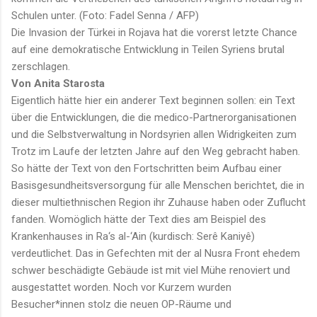
Schulen unter. (Foto: Fadel Senna / AFP)
Die Invasion der Türkei in Rojava hat die vorerst letzte Chance
auf eine demokratische Entwicklung in Teilen Syriens brutal
zerschlagen.
Von Anita Starosta
Eigentlich hätte hier ein anderer Text beginnen sollen: ein Text
über die Entwicklungen, die die medico-Partnerorganisationen
und die Selbstverwaltung in Nordsyrien allen Widrigkeiten zum
Trotz im Laufe der letzten Jahre auf den Weg gebracht haben.
So hätte der Text von den Fortschritten beim Aufbau einer
Basisgesundheitsversorgung für alle Menschen berichtet, die in
dieser multiethnischen Region ihr Zuhause haben oder Zuflucht
fanden. Womöglich hätte der Text dies am Beispiel des
Krankenhauses in Ra‘s al-‘Ain (kurdisch: Serê Kaniyê)
verdeutlichet. Das in Gefechten mit der al Nusra Front ehedem
schwer beschädigte Gebäude ist mit viel Mühe renoviert und
ausgestattet worden. Noch vor Kurzem wurden
Besucher*innen stolz die neuen OP-Räume und