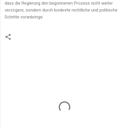
dass die Regierung den begonnenen Prozess nicht weiter
verzögere, sondern durch konkrete rechtliche und politische
Schritte voranbringe.
K
o
m
m
e
n
t
a
r
e