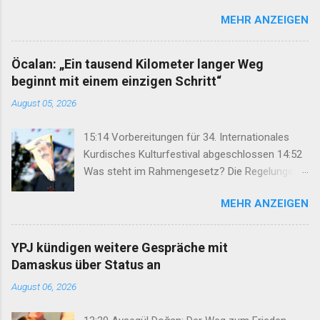
Homs, Ras al-Ayn and Raqqa Middle East Report /Amy
MEHR ANZEIGEN
Austin Holmes In: 295 (Summer 2020) I n 2012, as the
so-called Arab Spring protests in Damascus and
elsewhere in Syria descended into a brutal civil war,
Öcalan: „Ein tausend Kilometer langer Weg
President Bashar al-Asad withdrew his forces from
beginnt mit einem einzigen Schritt“
northern Syria to turn their guns on rebels in the south.
August 05, 2026
Into the vacuum stepped the Democratic Union Party
(Partiya Yekîtiya Demokrat, or PYD) and their armed
15:14 Vorbereitungen für 34. Internationales
wing, the People’s Protection Units (Yekîneyên
Kurdisches Kulturfestival abgeschlossen 14:52
Parastina Gel, or YPG)—which set up a rudimentary
Was steht im Rahmengesetz? Die Regelungen
Autonomous Administration in three cantons: Afrin,
im Überblick 14:35 DEM: Rahmengesetz soll zur
Kobane and Jazira. Surrounded by enemies, the three
MEHR ANZEIGEN
Keimzelle des Demokratisierungsprozesses
cantons that declared self-rule were not even
werden 14:25 Rahmengesetz zum
connected to each o...
Friedensprozess ins Parlament eingebracht
YPJ kündigen weitere Gespräche mit
12:46 TJA: Von der Forderung nach Öcalans
Damaskus über Status an
physischer Freiheit rücken wir nicht ab 12:29
August 06, 2026
Geflüchteter aus Rojhilat stirbt vor UNHCR-Büro
in Hewlêr 11:28 Volksrat von Mexmûr: