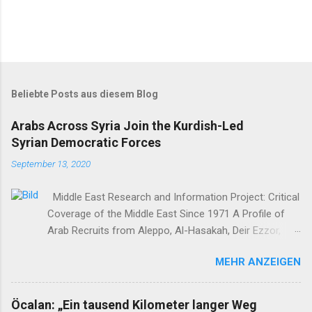
Beliebte Posts aus diesem Blog
Arabs Across Syria Join the Kurdish-Led
Syrian Democratic Forces
September 13, 2020
Middle East Research and Information Project: Critical
Coverage of the Middle East Since 1971 A Profile of
Arab Recruits from Aleppo, Al-Hasakah, Deir Ezzor,
Homs, Ras al-Ayn and Raqqa Middle East Report /Amy
MEHR ANZEIGEN
Austin Holmes In: 295 (Summer 2020) I n 2012, as the
so-called Arab Spring protests in Damascus and
elsewhere in Syria descended into a brutal civil war,
Öcalan: „Ein tausend Kilometer langer Weg