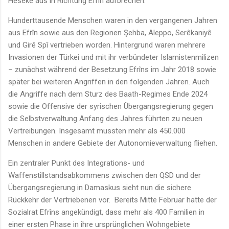
Hesekê aus in Richtung Efrîn aufbrechen.
Hunderttausende Menschen waren in den vergangenen Jahren
aus Efrîn sowie aus den Regionen Şehba, Aleppo, Serêkaniyê
und Girê Spî vertrieben worden. Hintergrund waren mehrere
Invasionen der Türkei und mit ihr verbündeter Islamistenmilizen
– zunächst während der Besetzung Efrîns im Jahr 2018 sowie
später bei weiteren Angriffen in den folgenden Jahren. Auch
die Angriffe nach dem Sturz des Baath-Regimes Ende 2024
sowie die Offensive der syrischen Übergangsregierung gegen
die Selbstverwaltung Anfang des Jahres führten zu neuen
Vertreibungen. Insgesamt mussten mehr als 450.000
Menschen in andere Gebiete der Autonomieverwaltung fliehen.
Ein zentraler Punkt des Integrations- und
Waffenstillstandsabkommens zwischen den QSD und der
Übergangsregierung in Damaskus sieht nun die sichere
Rückkehr der Vertriebenen vor. Bereits Mitte Februar hatte der
Sozialrat Efrîns angekündigt, dass mehr als 400 Familien in
einer ersten Phase in ihre ursprünglichen Wohngebiete