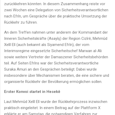
zurückkehren könnten. In diesem Zusammenhang reiste vor
zwei Wochen eine Delegation von Sicherheitsverantwortlichen
nach Efrîn, um Gespräche über die praktische Umsetzung der
Rückkehr zu führen.
An dem Treffen nahmen unter anderem der Kommandant der
Inneren Sicherheitskräfte (Asayîş) der Region Cizîrê, Mehmûd
Xelîl Elî (auch bekannt als Siyamend Efrîn), der vom
Interimsregime eingesetzte Sicherheitschef Marwan al-Ali
sowie weitere Vertreter der Damaszener Sicherheitsbehörden
teil. Auf Seiten Efrîns war der Sicherheitsverantwortliche
Suraka Amuri an den Gesprächen beteiligt. Dabei wurde
insbesondere über Mechanismen beraten, die eine sichere und
organisierte Rückkehr der Bevölkerung ermöglichen sollen.
Erster Konvoi startet in Hesekê
Laut Mehmûd Xelîl Elî wurde der Rückkehrprozess inzwischen
praktisch eingeleitet. In einem Beitrag auf der Plattform X
erklärte er am Samstag, die notwendigen Verfahren zur