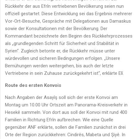
Rückkehr der aus Efrîn vertriebenen Bevölkerung seien nun
offiziell gestartet. Diese Entwicklung sei das Ergebnis mehrerer
Vor-Ort-Besuche, Gespräche mit Delegationen aus Damaskus
sowie der Konsultationen mit der Bevölkerung. Der
Kommandant bezeichnete den Beginn des Rückkehrprozesses
als „grundlegenden Schritt für Sicherheit und Stabilität in
Syrien“. Zugleich betonte er, die Rückkehr müsse unter
würdevollen und sicheren Bedingungen erfolgen. „Unsere
Bemühungen werden weitergehen, bis auch der letzte
Vertriebene in sein Zuhause zurückgekehrt ist“, erklärte Elî.
Route des ersten Konvois
Nach Angaben der Asayîş soll sich der erste Konvoi am
Montag um 10.00 Uhr Ortszeit am Panorama-Kreisverkehr in
Hesekê sammeln. Von dort aus soll der Konvoi mit rund 400
Familien in Richtung Efrîn aufbrechen. Wie eine Quelle
gegenüber ANF erklärte, sollen die Familien zunächst in drei
Orte der Region zurückkehren: Cindirês, Mabeta und Şiyê. In