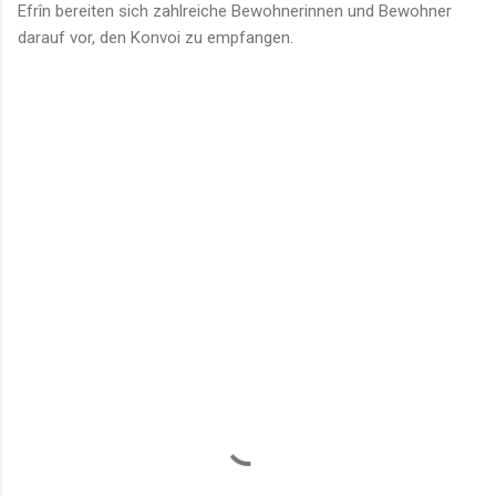
Efrîn bereiten sich zahlreiche Bewohnerinnen und Bewohner
darauf vor, den Konvoi zu empfangen.
K
o
m
m
e
n
t
a
r