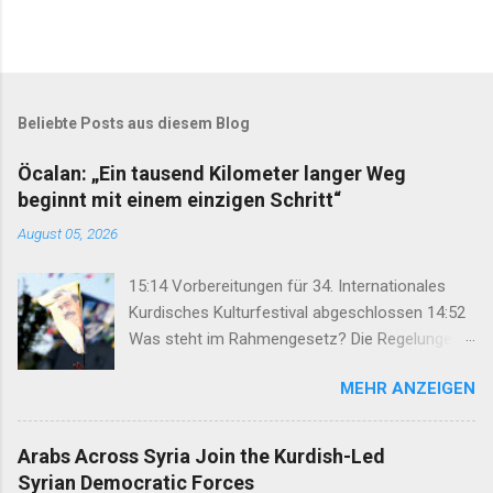
Beliebte Posts aus diesem Blog
Öcalan: „Ein tausend Kilometer langer Weg
beginnt mit einem einzigen Schritt“
August 05, 2026
15:14 Vorbereitungen für 34. Internationales
Kurdisches Kulturfestival abgeschlossen 14:52
Was steht im Rahmengesetz? Die Regelungen
im Überblick 14:35 DEM: Rahmengesetz soll zur
MEHR ANZEIGEN
Keimzelle des Demokratisierungsprozesses
werden 14:25 Rahmengesetz zum
Friedensprozess ins Parlament eingebracht
Arabs Across Syria Join the Kurdish-Led
12:46 TJA: Von der Forderung nach Öcalans
Syrian Democratic Forces