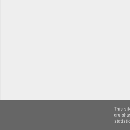
This si
are sha
statist