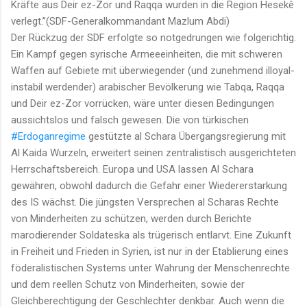
Kräfte aus Deir ez-Zor und Raqqa wurden in die Region Hesekê
verlegt.”(SDF-Generalkommandant Mazlum Abdi)
Der Rückzug der SDF erfolgte so notgedrungen wie folgerichtig.
Ein Kampf gegen
syrische Armeeeinheiten, die mit schweren
Waffen auf Gebiete mit überwiegender (und zunehmend illoyal-
instabil werdender) arabischer Bevölkerung wie Tabqa, Raqqa
und Deir ez-Zor vorrücken, wäre unter diesen Bedingungen
aussichtslos und falsch gewesen. Die von türkischen
#Erdoganregime
gestützte al Schara Übergangsregierung mit
Al Kaida Wurzeln, erweitert seinen zentralistisch ausgerichteten
Herrschaftsbereich. Europa und USA lassen Al Schara
gewähren, obwohl dadurch die Gefahr einer Wiedererstarkung
des IS wächst. Die jüngsten Versprechen al Scharas Rechte
von Minderheiten zu schützen, werden durch Berichte
marodierender Soldateska als trügerisch entlarvt. Eine Zukunft
in Freiheit und Frieden in Syrien, ist nur in der Etablierung eines
föderalistischen Systems unter Wahrung der Menschenrechte
und dem reellen Schutz von Minderheiten, sowie der
Gleichberechtigung der Geschlechter denkbar. Auch wenn die