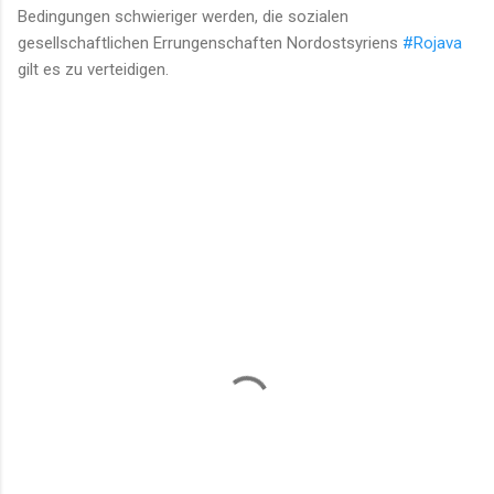
Bedingungen schwieriger werden, die sozialen
gesellschaftlichen Errungenschaften Nordostsyriens
#Rojava
gilt es zu verteidigen.
K
o
m
m
e
n
t
a
r
e