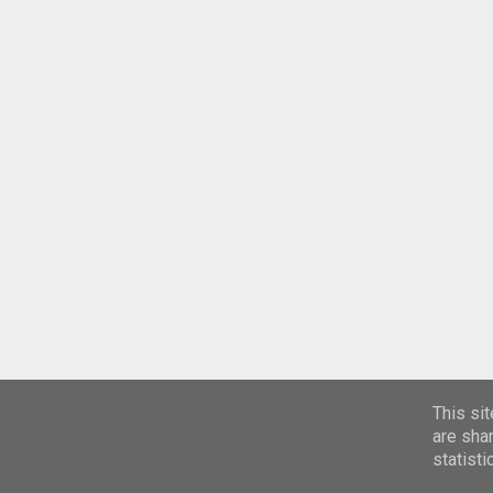
This si
are sha
statist