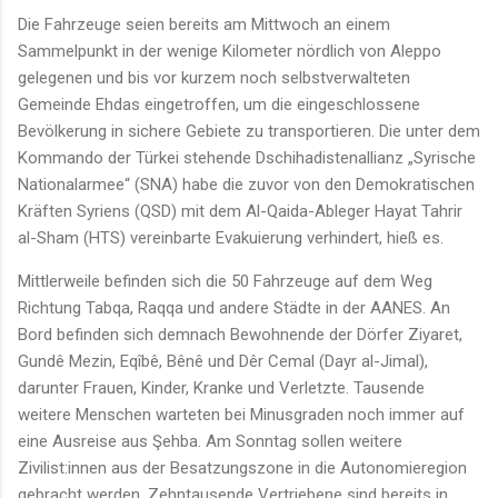
Die Fahrzeuge seien bereits am Mittwoch an einem
Sammelpunkt in der wenige Kilometer nördlich von Aleppo
gelegenen und bis vor kurzem noch selbstverwalteten
Gemeinde Ehdas eingetroffen, um die eingeschlossene
Bevölkerung in sichere Gebiete zu transportieren. Die unter dem
Kommando der Türkei stehende Dschihadistenallianz „Syrische
Nationalarmee“ (SNA) habe die zuvor von den Demokratischen
Kräften Syriens (QSD) mit dem Al-Qaida-Ableger Hayat Tahrir
al-Sham (HTS) vereinbarte Evakuierung verhindert, hieß es.
Mittlerweile befinden sich die 50 Fahrzeuge auf dem Weg
Richtung Tabqa, Raqqa und andere Städte in der AANES. An
Bord befinden sich demnach Bewohnende der Dörfer Ziyaret,
Gundê Mezin, Eqîbê, Bênê und Dêr Cemal (Dayr al-Jimal),
darunter Frauen, Kinder, Kranke und Verletzte. Tausende
weitere Menschen warteten bei Minusgraden noch immer auf
eine Ausreise aus Şehba. Am Sonntag sollen weitere
Zivilist:innen aus der Besatzungszone in die Autonomieregion
gebracht werden. Zehntausende Vertriebene sind bereits in