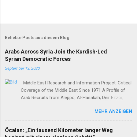
Beliebte Posts aus diesem Blog
Arabs Across Syria Join the Kurdish-Led
Syrian Democratic Forces
September 13, 2020
Middle East Research and Information Project: Critical
Coverage of the Middle East Since 1971 A Profile of
Arab Recruits from Aleppo, Al-Hasakah, Deir Ezzor,
Homs, Ras al-Ayn and Raqqa Middle East Report /Amy
MEHR ANZEIGEN
Austin Holmes In: 295 (Summer 2020) I n 2012, as the
so-called Arab Spring protests in Damascus and
elsewhere in Syria descended into a brutal civil war,
Öcalan: „Ein tausend Kilometer langer Weg
President Bashar al-Asad withdrew his forces from