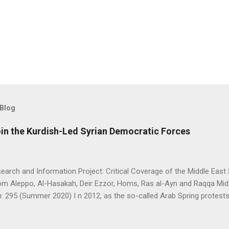
 Blog
oin the Kurdish-Led Syrian Democratic Forces
arch and Information Project: Critical Coverage of the Middle East 
rom Aleppo, Al-Hasakah, Deir Ezzor, Homs, Ras al-Ayn and Raqqa Mi
: 295 (Summer 2020) I n 2012, as the so-called Arab Spring protes
ia descended into a brutal civil war, President Bashar al-Asad withd
eir guns on rebels in the south. Into the vacuum stepped the Democrat