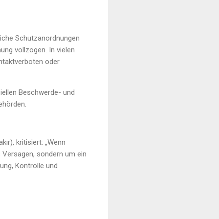
tliche Schutzanordnungen
ng vollzogen. In vielen
ntaktverboten oder
iellen Beschwerde- und
ehörden.
r), kritisiert: „Wenn
es Versagen, sondern um ein
zung, Kontrolle und