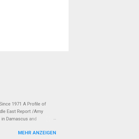
Since 1971 A Profile of
ddle East Report /Amy
ts in Damascus and
rew his forces from northern
MEHR ANZEIGEN
ic Union Party (Partiya