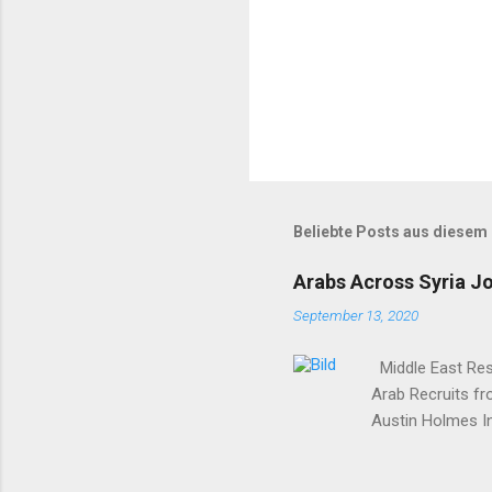
Beliebte Posts aus diesem
Arabs Across Syria J
September 13, 2020
Middle East Rese
Arab Recruits f
Austin Holmes In
elsewhere in Syr
Syria to turn th