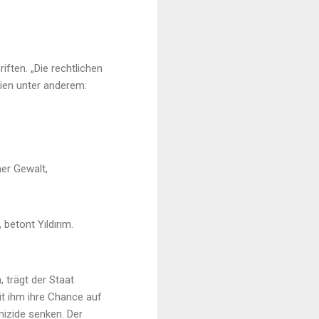
ften. „Die rechtlichen
eien unter anderem:
her Gewalt,
betont Yıldırım.
, trägt der Staat
t ihm ihre Chance auf
mizide senken. Der