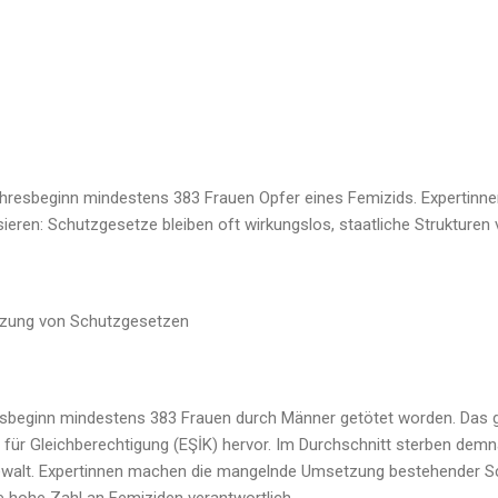
ahresbeginn mindestens 383 Frauen Opfer eines Femizids. Expertinnen
eren: Schutzgesetze bleiben oft wirkungslos, staatliche Strukture
tzung von Schutzgesetzen
hresbeginn mindestens 383 Frauen durch Männer getötet worden. Das g
für Gleichberechtigung (EŞİK) hervor. Im Durchschnitt sterben demna
ewalt. Expertinnen machen die mangelnde Umsetzung bestehender 
e hohe Zahl an Femiziden verantwortlich.