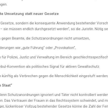
ngen.
te Umsetzung statt neuer Gesetze
en Gesetze, sondern die konsequente Anwendung bestehender Vorschri
– sie müssen endlich durchgesetzt werden“, so die Juristin. Nötig s
en gegen Beamte, die Schutzanordnungen nicht umsetzen,
derungen wie „gute Führung“ oder „Provokation“,
 für Polizei, Justiz und Verwaltung im Bereich geschlechtsspezifisc
nbul-Konvention als politisches Signal für aktiven Gewaltschutz.
künftig als Verbrechen gegen die Menschlichkeit eingestuft werden, 
 Staat“
„Wenn Schutzanordnungen ignoriert und Täter nicht kontrolliert werden
en. Das Vertrauen der Frauen in das Rechtssystem schwindet, und mi
iger, lückenloser Vollzug bestehender Gesetze könne die Zahl der Fe