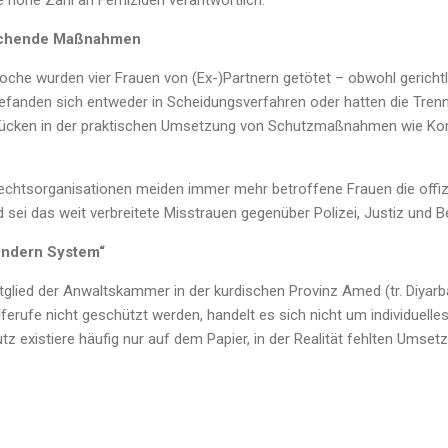
eichende Maßnahmen
Woche wurden vier Frauen von (Ex-)Partnern getötet – obwohl gerich
efanden sich entweder in Scheidungsverfahren oder hatten die Trennu
t Lücken in der praktischen Umsetzung von Schutzmaßnahmen wie Ko
chtsorganisationen meiden immer mehr betroffene Frauen die offiz
ei das weit verbreitete Misstrauen gegenüber Polizei, Justiz und B
 sondern System“
tglied der Anwaltskammer in der kurdischen Provinz Amed (tr. Diyarbakı
ferufe nicht geschützt werden, handelt es sich nicht um individuell
tz existiere häufig nur auf dem Papier, in der Realität fehlten Umset