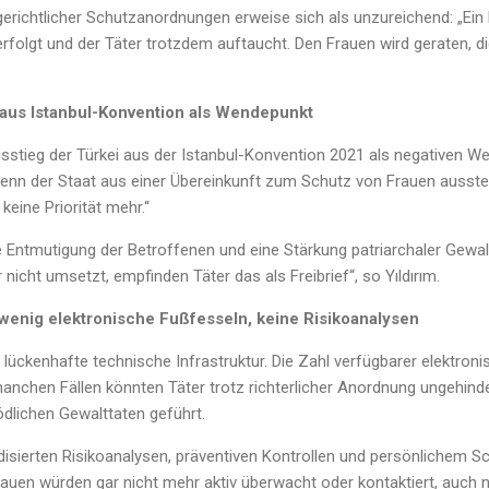
richtlicher Schutzanordnungen erweise sich als unzureichend: „Ein
erfolgt und der Täter trotzdem auftaucht. Den Frauen wird geraten, die
g aus Istanbul-Konvention als Wendepunkt
usstieg der Türkei aus der Istanbul-Konvention 2021 als negativen W
Wenn der Staat aus einer Übereinkunft zum Schutz von Frauen ausstei
keine Priorität mehr.“
 Entmutigung der Betroffenen und eine Stärkung patriarchaler Gewal
nicht umsetzt, empfinden Täter das als Freibrief“, so Yıldırım.
enig elektronische Fußfesseln, keine Risikoanalysen
e lückenhafte technische Infrastruktur. Die Zahl verfügbarer elektron
manchen Fällen könnten Täter trotz richterlicher Anordnung ungehind
ödlichen Gewalttaten geführt.
isierten Risikoanalysen, präventiven Kontrollen und persönlichem Sc
auen würden gar nicht mehr aktiv überwacht oder kontaktiert, auch n