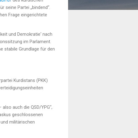
aufruf
des kurdischen
r seine Partei „bindend“.
chen Frage eingerichtete
hkeit und Demokratie‘ nach
tionssitzung im Parlament.
ine stabile Grundlage für den
rpartei Kurdistans (PKK)
erteidigungseinheiten
 – also auch die QSD/YPG“,
amaskus geschlossenen
 und militärischen