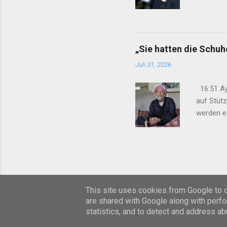
eingebrac
Geflüchte
verhinder
07:50 Nih
„Sie hatten die Schu
Übergangs
Juli 31, 2026
16:51 Ay
auf Stüt
werden e
gelegt“ 1
Anteilna
Schweige
verweiger
This site uses cookies from Google to de
are shared with Google along with perfo
statistics, and to detect and address ab