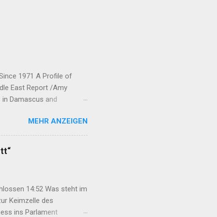
Since 1971 A Profile of
ddle East Report /Amy
ts in Damascus and
rew his forces from northern
MEHR ANZEIGEN
ic Union Party (Partiya
neyên Parastina Gel, or YPG)
bane and Jazira.
tt“
ected to each o...
chlossen 14:52 Was steht im
ur Keimzelle des
ess ins Parlament