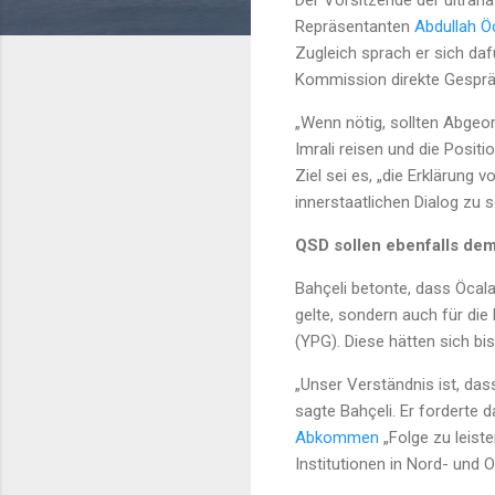
Der Vorsitzende der ultrana
Repräsentanten
Abdullah Ö
Zugleich sprach er sich daf
Kommission direkte Gespräch
„Wenn nötig, sollten Abgeor
Imrali reisen und die Posit
Ziel sei es, „die Erklärung 
innerstaatlichen Dialog zu 
QSD sollen ebenfalls dem
Bahçeli betonte, dass Öcala
gelte, sondern auch für die
(YPG). Diese hätten sich b
„Unser Verständnis ist, das
sagte Bahçeli. Er forderte
Abkommen
„Folge zu leiste
Institutionen in Nord- und 