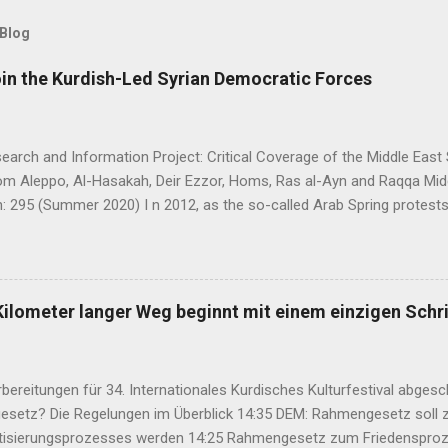
 Blog
oin the Kurdish-Led Syrian Democratic Forces
arch and Information Project: Critical Coverage of the Middle East 
rom Aleppo, Al-Hasakah, Deir Ezzor, Homs, Ras al-Ayn and Raqqa Mi
: 295 (Summer 2020) I n 2012, as the so-called Arab Spring protes
ia descended into a brutal civil war, President Bashar al-Asad withd
eir guns on rebels in the south. Into the vacuum stepped the Democrat
t, or PYD) and their armed wing, the People’s Protection Units (Yekî
rudimentary Autonomous Administration in three cantons: Afrin, Ko
Kilometer langer Weg beginnt mit einem einzigen Schri
emies, the three cantons that declared self-rule were not even conn
bereitungen für 34. Internationales Kurdisches Kulturfestival abges
setz? Die Regelungen im Überblick 14:35 DEM: Rahmengesetz soll z
isierungsprozesses werden 14:25 Rahmengesetz zum Friedensproz