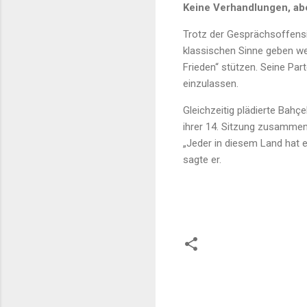
Keine Verhandlungen, ab
Trotz der Gesprächsoffensi
klassischen Sinne geben wer
Frieden“ stützen. Seine Par
einzulassen.
Gleichzeitig plädierte Bahç
ihrer 14. Sitzung zusammen
„Jeder in diesem Land hat 
sagte er.
K
o