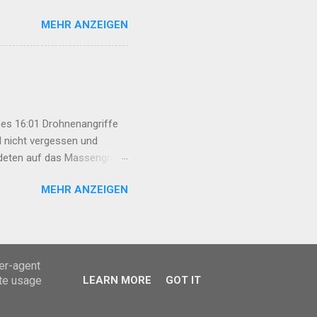
cken wir nicht ab 12:29
MEHR ANZEIGEN
n Mexmûr: Organisierung
t auf Hoffnung erhalten
r Türkei 22:47 Syrische
es 16:01 Drohnenangriffe
l nicht vergessen und
rdeten auf das Massengrab
an Basri Fırat unter großer
MEHR ANZEIGEN
esetz darf nicht nur das
nische Behandlung
„Çira Report“ disku...
ser-agent
ate usage
LEARN MORE
GOT IT