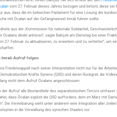
tionalistischen MHP, Devlet Bahçeli, hat sich erneut auf den
Friedens
calan
vom 27. Februar dieses Jahres bezogen und betont, diese sei fü
ür aus, dass die im türkischen Parlament für eine Lösung der kurdis
e mit Öcalan auf der Gefängnisinsel Imrali führen sollte.
dnete aus der ‚Kommission für nationale Solidarität, Geschwisterlic
ion Öcalans direkt anhören“, sagte Bahçeli am Dienstag bei einer Frak
vom 27. Februar zu aktualisieren, zu erweitern und zu vertiefen“, um e
schaffen.
 Imrali-Aufruf folgen
ns Friedensappell nach seiner Interpretation nicht nur für die Arbeite
 Demokratischen Kräfte Syriens (QSD) und deren Rückgrat, die Volksv
islang nicht dem Aufruf Öcalans angeschlossen.
s der Aufruf alle Bestandteile des separatistischen Terrors umfasst
 daher, dass Öcalan explizit die QSD auffordere, dem im März mit D
n“. Die Vereinbarung sieht unter anderem eine Integration aller zivilen
Ostsyrien in die Verwaltung des syrischen Staates vor.