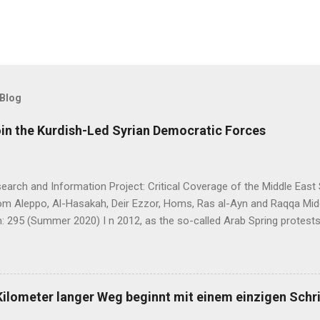
 Blog
oin the Kurdish-Led Syrian Democratic Forces
arch and Information Project: Critical Coverage of the Middle East 
rom Aleppo, Al-Hasakah, Deir Ezzor, Homs, Ras al-Ayn and Raqqa Mi
: 295 (Summer 2020) I n 2012, as the so-called Arab Spring protes
ia descended into a brutal civil war, President Bashar al-Asad withd
eir guns on rebels in the south. Into the vacuum stepped the Democrat
t, or PYD) and their armed wing, the People’s Protection Units (Yekî
rudimentary Autonomous Administration in three cantons: Afrin, Ko
Kilometer langer Weg beginnt mit einem einzigen Schri
emies, the three cantons that declared self-rule were not even conn