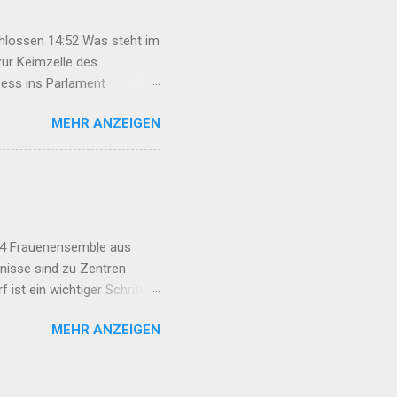
chlossen 14:52 Was steht im
ur Keimzelle des
ess ins Parlament
cken wir nicht ab 12:29
MEHR ANZEIGEN
n Mexmûr: Organisierung
t auf Hoffnung erhalten
r Türkei 22:47 Syrische
:14 Frauenensemble aus
gnisse sind zu Zentren
ist ein wichtiger Schritt
RA FOKUS 08:00 „Sucht ist
MEHR ANZEIGEN
5:14 Vorbereitungen für 34.
m Rahmengesetz? Die
emokratisierungsprozesses