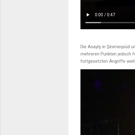
Die Asayîş in Şêxmeqsûd und
mehreren Punkten jedoch fo
fortgesetzten Angriffe weit