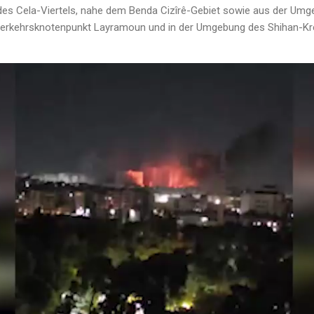
es Cela-Viertels, nahe dem Benda Cizîrê-Gebiet sowie aus der Umg
erkehrsknotenpunkt Layramoun und in der Umgebung des Shihan-Kr