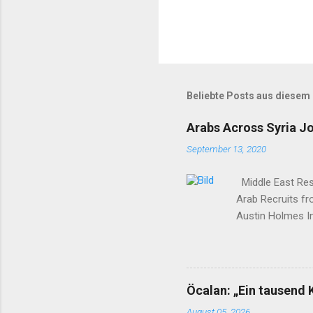
Beliebte Posts aus diesem
Arabs Across Syria J
September 13, 2020
Middle East Rese
Arab Recruits f
Austin Holmes In
elsewhere in Syr
Syria to turn th
Yekîtiya Demokra
—which set up a 
Öcalan: „Ein tausend 
Surrounded by en
August 05, 2026