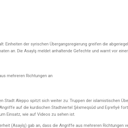
alt: Einheiten der syrischen Übergangsregierung greifen die abgerieg
naten an. Die Asayîş meldet anhaltende Gefechte und warnt vor eine
 aus mehreren Richtungen an
en Stadt Aleppo spitzt sich weiter zu: Truppen der islamistischen Ü
Angriffe auf die kurdischen Stadtviertel Şêxmeqsûd und Eşrefiyê for
 Einsatz, wie auf Videos zu sehen ist.
erheit (Asayîş) gab an, dass die Angriffe aus mehreren Richtungen v