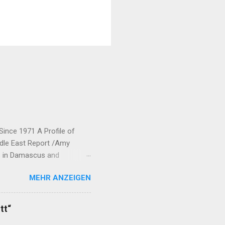
Since 1971 A Profile of
ddle East Report /Amy
ts in Damascus and
rew his forces from northern
MEHR ANZEIGEN
ic Union Party (Partiya
neyên Parastina Gel, or YPG)
bane and Jazira.
tt“
ected to each o...