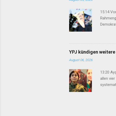
15:14 Vor
Rahmenge
Demokrat
eingebrac
Geflüchte
verhinder
07:50 Nih
YPJ kündigen weitere
Übergangs
August 06, 2026
13:20 Ay
allen vie
systemati
für den 
kein indi
Internat
Regelung
werden ...