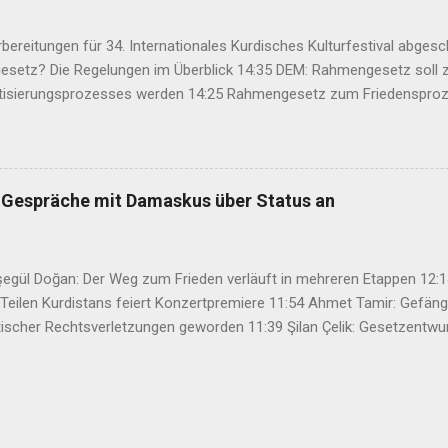
bereitungen für 34. Internationales Kurdisches Kulturfestival abges
setz? Die Regelungen im Überblick 14:35 DEM: Rahmengesetz soll z
isierungsprozesses werden 14:25 Rahmengesetz zum Friedensproz
ht 12:46 TJA: Von der Forderung nach Öcalans physischer Freiheit rü
ter aus Rojhilat stirbt vor UNHCR-Büro in Hewlêr 11:28 Volksrat vo
te Großangriff des IS 11:03 Bahçeli: Abdullah Öcalan muss das Rech
at Demir: Demokratische Lösung stärkt auch die Arbeiterklasse in de
 Gespräche mit Damaskus über Status an
regieru...
şegül Doğan: Der Weg zum Frieden verläuft in mehreren Etappen 12
r Teilen Kurdistans feiert Konzertpremiere 11:54 Ahmet Tamir: Gefän
scher Rechtsverletzungen geworden 11:39 Şilan Çelik: Gesetzentwurf 
Friedensprozess 09:37 Völkermord-Überlebender Farhad Alsilo bei ÇI
viduelles Problem, sondern eine gesellschaftliche Herausforderung“ 1
ionales Kurdisches Kulturfestival abgeschlossen 14:52 Was steht i
en im Überblick 14:35 DEM: Rahmengesetz soll zur Keimzelle des D