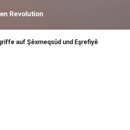
Direkt zum Hauptbereich
en Revolution
riffe auf Şêxmeqsûd und Eşrefiyê