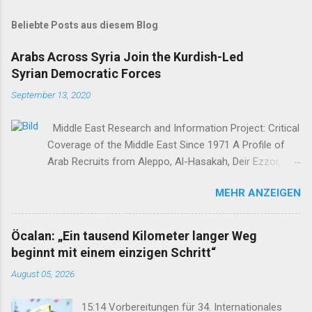
Beliebte Posts aus diesem Blog
Arabs Across Syria Join the Kurdish-Led
Syrian Democratic Forces
September 13, 2020
Middle East Research and Information Project: Critical
Coverage of the Middle East Since 1971 A Profile of
Arab Recruits from Aleppo, Al-Hasakah, Deir Ezzor,
Homs, Ras al-Ayn and Raqqa Middle East Report /Amy
MEHR ANZEIGEN
Austin Holmes In: 295 (Summer 2020) I n 2012, as the
so-called Arab Spring protests in Damascus and
elsewhere in Syria descended into a brutal civil war,
Öcalan: „Ein tausend Kilometer langer Weg
President Bashar al-Asad withdrew his forces from
beginnt mit einem einzigen Schritt“
northern Syria to turn their guns on rebels in the south.
August 05, 2026
Into the vacuum stepped the Democratic Union Party
(Partiya Yekîtiya Demokrat, or PYD) and their armed
15:14 Vorbereitungen für 34. Internationales
wing, the People’s Protection Units (Yekîneyên