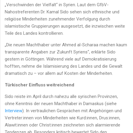
„Verschwinden der Vielfalt“ in Syrien. Laut dem GfbV-
Nahostreferenten Dr. Kamal Sido sehen sich ethnische und
religiöse Minderheiten zunehmender Verfolgung durch
islamistische Gruppierungen ausgesetzt, die inzwischen weite
Teile des Landes kontrollieren.
„Die neuen Machthaber unter Ahmed al-Scharaa machen kaum
transparente Angaben zur Zukunft Syriens“, erklärte Sido
gestern in Göttingen. Während viele auf Demokratisierung
hofften, nehme die Islamisierung des Landes und die Gewalt
dramatisch zu – vor allem auf Kosten der Minderheiten.
Türkischer Einfluss weitreichend
Sido reiste im April durch nahezu alle syrischen Provinzen,
ohne Kenntnis der neuen Machthaber in Damaskus (siehe
Interview
). In vertraulichen Gesprächen mit Angehörigen und
Vertreter:innen von Minderheiten wie Kurd:innen, Drus:innen,
Alawit:innen oder Christ:innen zeichneten sich alarmierende
Tendenzen ab. Besonders kritisch bewertet Sido den