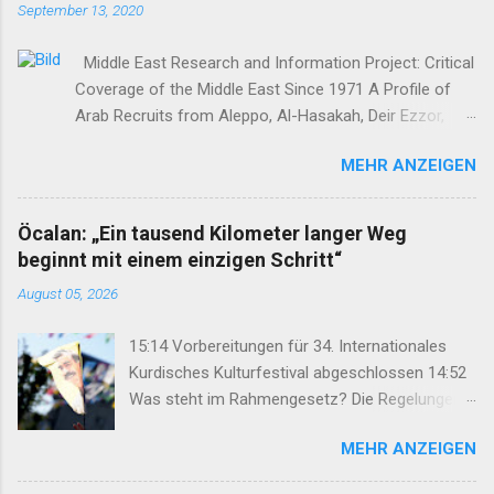
September 13, 2020
Middle East Research and Information Project: Critical
Coverage of the Middle East Since 1971 A Profile of
Arab Recruits from Aleppo, Al-Hasakah, Deir Ezzor,
Homs, Ras al-Ayn and Raqqa Middle East Report /Amy
MEHR ANZEIGEN
Austin Holmes In: 295 (Summer 2020) I n 2012, as the
so-called Arab Spring protests in Damascus and
elsewhere in Syria descended into a brutal civil war,
Öcalan: „Ein tausend Kilometer langer Weg
President Bashar al-Asad withdrew his forces from
beginnt mit einem einzigen Schritt“
northern Syria to turn their guns on rebels in the south.
August 05, 2026
Into the vacuum stepped the Democratic Union Party
(Partiya Yekîtiya Demokrat, or PYD) and their armed
15:14 Vorbereitungen für 34. Internationales
wing, the People’s Protection Units (Yekîneyên
Kurdisches Kulturfestival abgeschlossen 14:52
Parastina Gel, or YPG)—which set up a rudimentary
Was steht im Rahmengesetz? Die Regelungen
Autonomous Administration in three cantons: Afrin,
im Überblick 14:35 DEM: Rahmengesetz soll zur
Kobane and Jazira. Surrounded by enemies, the three
MEHR ANZEIGEN
Keimzelle des Demokratisierungsprozesses
cantons that declared self-rule were not even
werden 14:25 Rahmengesetz zum
connected to each o...