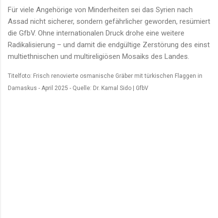
Für viele Angehörige von Minderheiten sei das Syrien nach
Assad nicht sicherer, sondern gefährlicher geworden, resümiert
die GfbV. Ohne internationalen Druck drohe eine weitere
Radikalisierung – und damit die endgültige Zerstörung des einst
multiethnischen und multireligiösen Mosaiks des Landes.
Titelfoto: Frisch renovierte osmanische Gräber mit türkischen Flaggen in
Damaskus - April 2025 - Quelle: Dr. Kamal Sido | GfbV
K
o
m
m
e
n