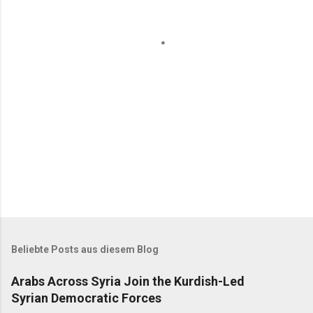
t
a
r
e
Beliebte Posts aus diesem Blog
Arabs Across Syria Join the Kurdish-Led
Syrian Democratic Forces