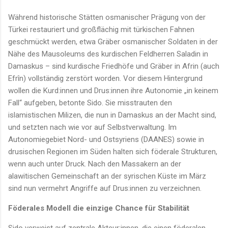
Während historische Stätten osmanischer Prägung von der
Türkei restauriert und großflächig mit türkischen Fahnen
geschmückt werden, etwa Gräber osmanischer Soldaten in der
Nähe des Mausoleums des kurdischen Feldherren Saladin in
Damaskus – sind kurdische Friedhöfe und Gräber in Afrin (auch
Efrîn) vollständig zerstört worden. Vor diesem Hintergrund
wollen die Kurd:innen und Drus:innen ihre Autonomie „in keinem
Fall“ aufgeben, betonte Sido. Sie misstrauten den
islamistischen Milizen, die nun in Damaskus an der Macht sind,
und setzten nach wie vor auf Selbstverwaltung. Im
Autonomiegebiet Nord- und Ostsyriens (DAANES) sowie in
drusischen Regionen im Süden halten sich föderale Strukturen,
wenn auch unter Druck. Nach den Massakern an der
alawitischen Gemeinschaft an der syrischen Küste im März
sind nun vermehrt Angriffe auf Drus:innen zu verzeichnen.
Föderales Modell die einzige Chance für Stabilität
Sido verweist auf zentrale Akteur:innen, die einen föderalen