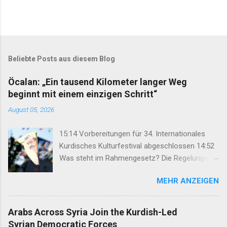
Beliebte Posts aus diesem Blog
Öcalan: „Ein tausend Kilometer langer Weg
beginnt mit einem einzigen Schritt“
August 05, 2026
15:14 Vorbereitungen für 34. Internationales
Kurdisches Kulturfestival abgeschlossen 14:52
Was steht im Rahmengesetz? Die Regelungen
im Überblick 14:35 DEM: Rahmengesetz soll zur
MEHR ANZEIGEN
Keimzelle des Demokratisierungsprozesses
werden 14:25 Rahmengesetz zum
Friedensprozess ins Parlament eingebracht
Arabs Across Syria Join the Kurdish-Led
12:46 TJA: Von der Forderung nach Öcalans
Syrian Democratic Forces