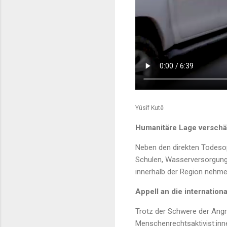
Yûsîf Kutê
Humanitäre Lage verschär
Neben den direkten Todesop
Schulen, Wasserversorgung 
innerhalb der Region nehme
Appell an die internatio
Trotz der Schwere der Angri
Menschenrechtsaktivist:inn