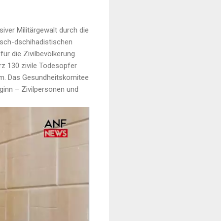
ver Militärgewalt durch die
kisch-dschihadistischen
r die Zivilbevölkerung.
rz 130 zivile Todesopfer
mm. Das Gesundheitskomitee
ginn – Zivilpersonen und