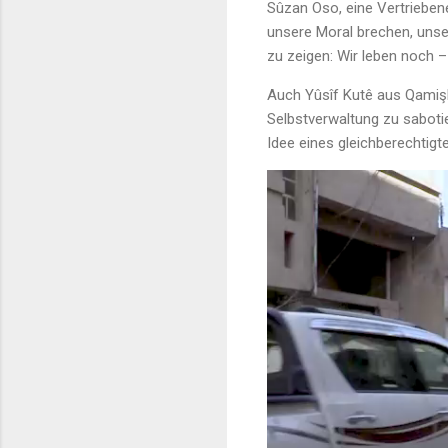
Sûzan Oso, eine Vertriebene
unsere Moral brechen, unse
zu zeigen: Wir leben noch –
Auch Yûsîf Kutê aus Qamişl
Selbstverwaltung zu sabotiere
Idee eines gleichberechtigt