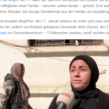
r der
Angriff
am 17. März auf das Dorf Berxbotan bei Kobanê: Bei ei
Mitglieder einer Familie – darunter sieben Kinder – getötet. Eine we
 ihren Wunden. Die einzige Überlebende aus der Familie: ein neunjähr
h brutalen Angriffen: Am 11. Januar starben ein Vater und zwei sei
he der südlich von Kobanê gelegenen Gemeinde Sirrîn (Sarrin). Am 27.
platz
im Gemeindezentrum – 13 Menschen starben, zwölf wurden ver