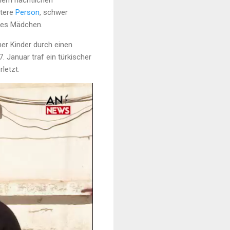
nem nächtlichen
itere
Person
, schwer
iges Mädchen.
ner Kinder durch einen
 Januar traf ein türkischer
letzt.