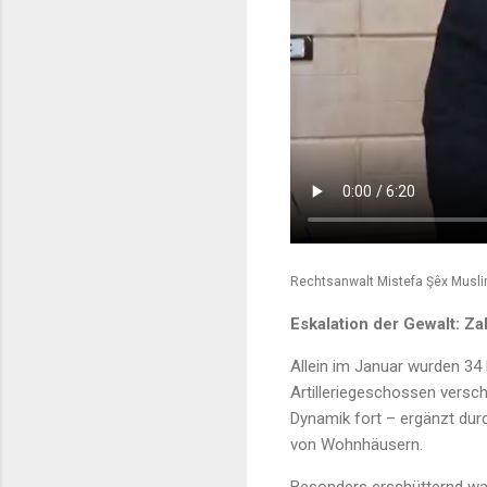
Rechtsanwalt Mistefa Şêx Musl
Eskalation der Gewalt: Za
Allein im Januar wurden 34
Artilleriegeschossen versch
Dynamik fort – ergänzt dur
von Wohnhäusern.