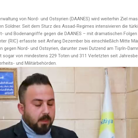
rwaltung von Nord- und Ostsyrien (DAANES) wird weiterhin Ziel massi
hen Söldner. Seit dem Sturz des Assad-Regimes intensivieren die tür
t- und Bodenangriffe gegen die DAANES – mit dramatischen Folgen fü
ter (RIC) erfasste seit Anfang Dezember bis einschließlich Mitte Mä
gen gegen Nord- und Ostsyrien, darunter zwei Dutzend am Tişrîn-Da
ht sogar von mindestens 229 Toten und 311 Verletzten seit Jahresbe
rheits- und Militärbehörden.