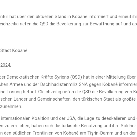
r hat über den aktuellen Stand in Kobanê informiert und erneut ihre
leichzeitig riefen die QSD die Bevölkerung zur Bewaffnung auf und ap
 Stadt Kobanê
 2024.
r Demokratischen Kräfte Syriens (QSD) hat in einer Mitteilung über 
schen Armee und der Dschihadistenmiliz SNA gegen Kobanê informiert
liche Lösung betont. Gleichzeitig riefen die QSD die Bevölkerung vo
bischen Länder und Gemeinschaften, den türkischen Staat als größte 
hrzunehmen.
nternationalen Koalition und der USA, die Lage zu deeskalieren und 
 zu erreichen, haben sich die türkische Besatzung und ihre Söldner 
 an den südlichen Frontlinien von Kobanê am Tişrîn-Damm und an de