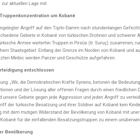
D zur aktuellen Lage mit.
 Truppenkonzentration um Kobanê
angelegter Angriff auf den Tişrîn-Damm nach stundenlangen Gefech
chiedene Gebiete in Kobanê von türkischen Drohnen und schwerer Arti
 türkische Armee weiterhin Truppen in Pirsûs (tr. Suruç) zusammen, r
chem Staatsgebiet. Entlang der Grenze im Norden von Kobanê und au
zten Minbic werden Panzer und Geschütze aufgefahren.
erteidigung entschlossen
eilung: „Wir, die Demokratischen Kräfte Syriens, betonen die Bedeutung
erationen und der Lösung aller offenen Fragen durch einen friedlichen 
d unsere Gebiete gegen jede Aggression und jeden Angriff zu verteid
riff der türkische Besatzung und ihrer Söldner auf Kobanê kein Kinde
g mit dem mutigen Widerstand der Bevölkerung von Kobanê mit uners
Kobanê für die einfallenden Besatzungstruppen zu einem unüberwind
er Bevölkerung