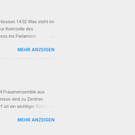
ected to each o...
chlossen 14:52 Was steht im
ur Keimzelle des
ess ins Parlament
cken wir nicht ab 12:29
MEHR ANZEIGEN
n Mexmûr: Organisierung
t auf Hoffnung erhalten
r Türkei 22:47 Syrische
:14 Frauenensemble aus
gnisse sind zu Zentren
ist ein wichtiger Schritt
RA FOKUS 08:00 „Sucht ist
MEHR ANZEIGEN
5:14 Vorbereitungen für 34.
m Rahmengesetz? Die