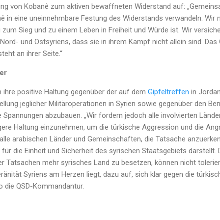
rung von Kobanê zum aktiven bewaffneten Widerstand auf: „Gemeins
nê in eine uneinnehmbare Festung des Widerstands verwandeln. Wir
 zum Sieg und zu einem Leben in Freiheit und Würde ist. Wir versic
Nord- und Ostsyriens, dass sie in ihrem Kampf nicht allein sind. Da
eht an ihrer Seite.“
er
 ihre positive Haltung gegenüber der auf dem
Gipfeltreffen
in Jordan
ellung jeglicher Militäroperationen in Syrien sowie gegenüber den 
die Spannungen abzubauen. „Wir fordern jedoch alle involvierten Lände
ere Haltung einzunehmen, um die türkische Aggression und die Angri
n alle arabischen Länder und Gemeinschaften, die Tatsache anzuerken
für die Einheit und Sicherheit des syrischen Staatsgebiets darstellt. 
r Tatsachen mehr syrisches Land zu besetzen, können nicht toleriert
ränität Syriens am Herzen liegt, dazu auf, sich klar gegen die türkis
 so die QSD-Kommandantur.