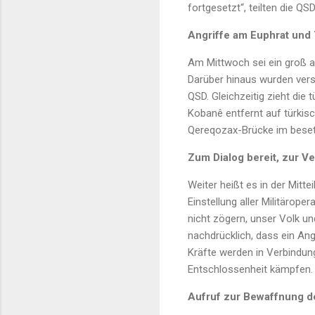
fortgesetzt“, teilten die QS
Angriffe am Euphrat und
Am Mittwoch sei ein groß 
Darüber hinaus wurden vers
QSD. Gleichzeitig zieht die
Kobanê entfernt auf türkis
Qereqozax-Brücke im beset
Zum Dialog bereit, zur V
Weiter heißt es in der Mitt
Einstellung aller Militärop
nicht zögern, unser Volk un
nachdrücklich, dass ein Ang
Kräfte werden in Verbindun
Entschlossenheit kämpfen. 
Aufruf zur Bewaffnung d