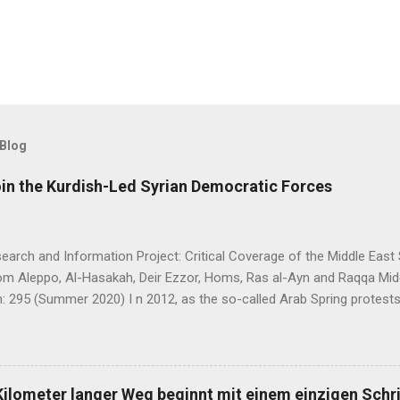
 Blog
oin the Kurdish-Led Syrian Democratic Forces
arch and Information Project: Critical Coverage of the Middle East 
rom Aleppo, Al-Hasakah, Deir Ezzor, Homs, Ras al-Ayn and Raqqa Mi
: 295 (Summer 2020) I n 2012, as the so-called Arab Spring protes
ia descended into a brutal civil war, President Bashar al-Asad withd
eir guns on rebels in the south. Into the vacuum stepped the Democrat
t, or PYD) and their armed wing, the People’s Protection Units (Yekî
rudimentary Autonomous Administration in three cantons: Afrin, Ko
Kilometer langer Weg beginnt mit einem einzigen Schri