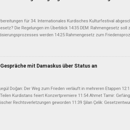
emies, the three cantons that declared self-rule were not even conn
bereitungen für 34. Internationales Kurdisches Kulturfestival abges
setz? Die Regelungen im Überblick 14:35 DEM: Rahmengesetz soll z
isierungsprozesses werden 14:25 Rahmengesetz zum Friedensproz
ht 12:46 TJA: Von der Forderung nach Öcalans physischer Freiheit rü
ter aus Rojhilat stirbt vor UNHCR-Büro in Hewlêr 11:28 Volksrat vo
te Großangriff des IS 11:03 Bahçeli: Abdullah Öcalan muss das Rech
at Demir: Demokratische Lösung stärkt auch die Arbeiterklasse in de
 Gespräche mit Damaskus über Status an
regieru...
şegül Doğan: Der Weg zum Frieden verläuft in mehreren Etappen 12
r Teilen Kurdistans feiert Konzertpremiere 11:54 Ahmet Tamir: Gefän
scher Rechtsverletzungen geworden 11:39 Şilan Çelik: Gesetzentwurf 
Friedensprozess 09:37 Völkermord-Überlebender Farhad Alsilo bei ÇI
viduelles Problem, sondern eine gesellschaftliche Herausforderung“ 1
ionales Kurdisches Kulturfestival abgeschlossen 14:52 Was steht i