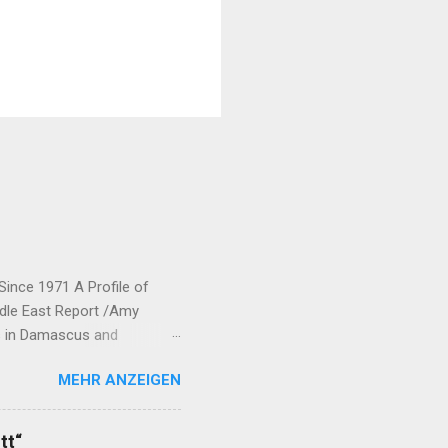
Since 1971 A Profile of
ddle East Report /Amy
ts in Damascus and
rew his forces from northern
MEHR ANZEIGEN
ic Union Party (Partiya
neyên Parastina Gel, or YPG)
bane and Jazira.
tt“