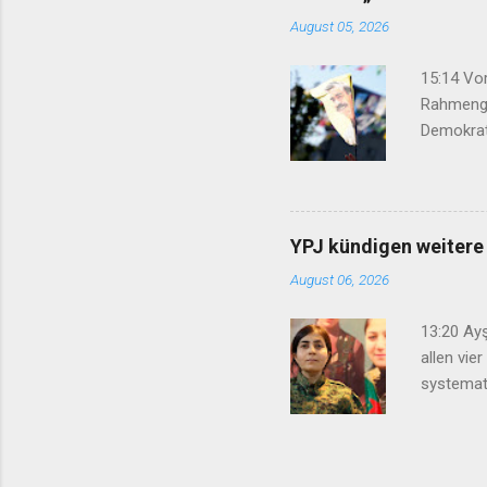
Surrounded by en
August 05, 2026
15:14 Vor
Rahmenge
Demokrat
eingebrac
Geflüchte
verhinder
07:50 Nih
YPJ kündigen weitere
Übergangs
August 06, 2026
13:20 Ay
allen vie
systemati
für den 
kein indi
Internat