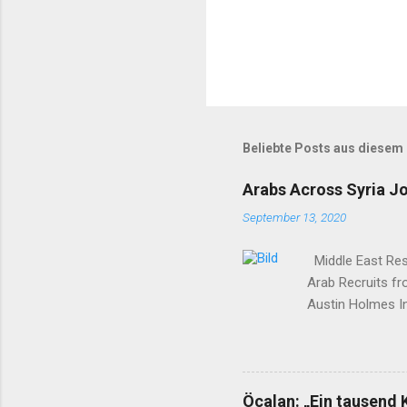
Beliebte Posts aus diesem
Arabs Across Syria J
September 13, 2020
Middle East Rese
Arab Recruits f
Austin Holmes In
elsewhere in Syr
Syria to turn th
Yekîtiya Demokra
—which set up a 
Öcalan: „Ein tausend 