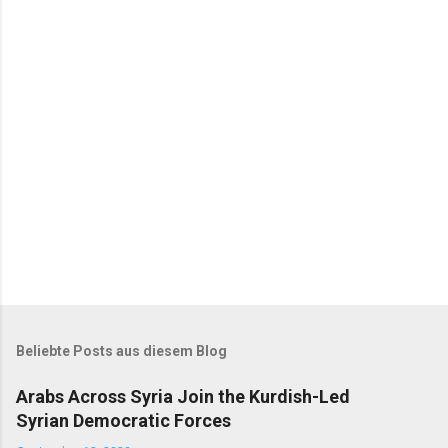
t
a
r
e
Beliebte Posts aus diesem Blog
Arabs Across Syria Join the Kurdish-Led
Syrian Democratic Forces