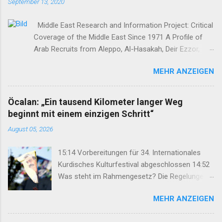
September 13, 2020
Middle East Research and Information Project: Critical
Coverage of the Middle East Since 1971 A Profile of
Arab Recruits from Aleppo, Al-Hasakah, Deir Ezzor,
Homs, Ras al-Ayn and Raqqa Middle East Report /Amy
MEHR ANZEIGEN
Austin Holmes In: 295 (Summer 2020) I n 2012, as the
so-called Arab Spring protests in Damascus and
elsewhere in Syria descended into a brutal civil war,
Öcalan: „Ein tausend Kilometer langer Weg
President Bashar al-Asad withdrew his forces from
beginnt mit einem einzigen Schritt“
northern Syria to turn their guns on rebels in the south.
August 05, 2026
Into the vacuum stepped the Democratic Union Party
(Partiya Yekîtiya Demokrat, or PYD) and their armed
15:14 Vorbereitungen für 34. Internationales
wing, the People’s Protection Units (Yekîneyên
Kurdisches Kulturfestival abgeschlossen 14:52
Parastina Gel, or YPG)—which set up a rudimentary
Was steht im Rahmengesetz? Die Regelungen
Autonomous Administration in three cantons: Afrin,
im Überblick 14:35 DEM: Rahmengesetz soll zur
Kobane and Jazira. Surrounded by enemies, the three
MEHR ANZEIGEN
Keimzelle des Demokratisierungsprozesses
cantons that declared self-rule were not even
werden 14:25 Rahmengesetz zum
connected to each o...