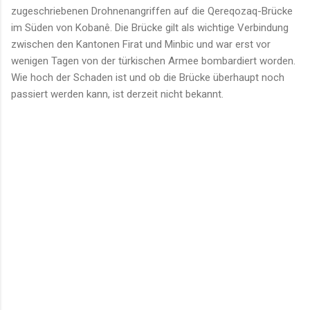
zugeschriebenen Drohnenangriffen auf die Qereqozaq-Brücke
im Süden von Kobanê. Die Brücke gilt als wichtige Verbindung
zwischen den Kantonen Firat und Minbic und war erst vor
wenigen Tagen von der türkischen Armee bombardiert worden.
Wie hoch der Schaden ist und ob die Brücke überhaupt noch
passiert werden kann, ist derzeit nicht bekannt.
K
o
m
m
e
n