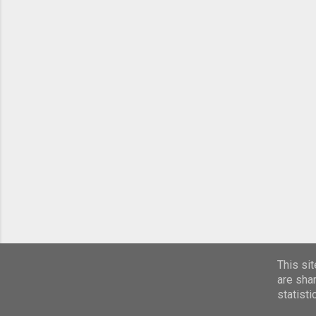
This si
are sha
statist