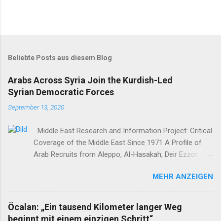
Beliebte Posts aus diesem Blog
Arabs Across Syria Join the Kurdish-Led
Syrian Democratic Forces
September 13, 2020
Middle East Research and Information Project: Critical
Coverage of the Middle East Since 1971 A Profile of
Arab Recruits from Aleppo, Al-Hasakah, Deir Ezzor,
Homs, Ras al-Ayn and Raqqa Middle East Report /Amy
MEHR ANZEIGEN
Austin Holmes In: 295 (Summer 2020) I n 2012, as the
so-called Arab Spring protests in Damascus and
elsewhere in Syria descended into a brutal civil war,
Öcalan: „Ein tausend Kilometer langer Weg
President Bashar al-Asad withdrew his forces from
beginnt mit einem einzigen Schritt“