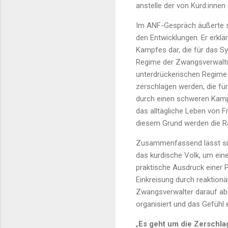
anstelle der von Kurd:innen
Im ANF-Gespräch äußerte s
den Entwicklungen. Er erklä
Kampfes dar, die für das S
Regime der Zwangsverwaltu
unterdrückerischen Regime v
zerschlagen werden, die fü
durch einen schweren Kamp
das alltägliche Leben von F
diesem Grund werden die Ra
Zusammenfassend lässt sic
das kurdische Volk, um eine
praktische Ausdruck einer P
Einkreisung durch reaktion
Zwangsverwalter darauf abzi
organisiert und das Gefühl 
„
Es geht um die Zerschla