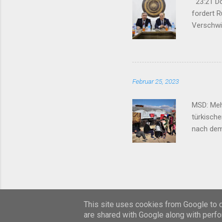
23:21 Dok
fordert R
Verschwi
09:13 Die
Parteien
Beobacht
in Südkur
Februar 25, 2023
MSD: Mehr
türkische
nach dem 
ANF / RED
türkische
Mehrheits
auch das 
Söldnertr
This site uses cookies from Google to de
are shared with Google along with perfo