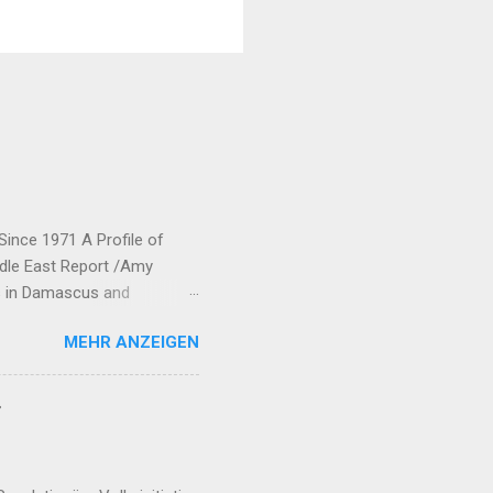
Since 1971 A Profile of
ddle East Report /Amy
ts in Damascus and
rew his forces from northern
MEHR ANZEIGEN
ic Union Party (Partiya
neyên Parastina Gel, or YPG)
bane and Jazira.
r
ected to each o...