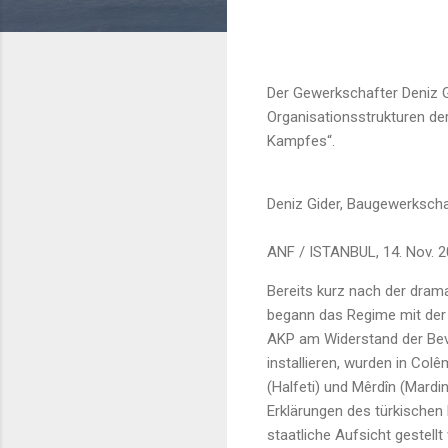
Der Gewerkschafter Deniz Gi
Organisationsstrukturen der
Kampfes“.
Deniz Gider, Baugewerkscha
ANF / ISTANBUL, 14. Nov. 2
Bereits kurz nach der dram
begann das Regime mit der 
AKP am Widerstand der Bev
installieren, wurden in Colê
(Halfeti) und Mêrdîn (Mard
Erklärungen des türkische
staatliche Aufsicht gestel