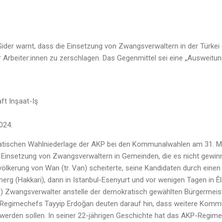
der warnt, dass die Einsetzung von Zwangsverwaltern in der Türkei d
 Arbeiter:innen zu zerschlagen. Das Gegenmittel sei eine „Ausweitun
ft Inşaat-Iş
024.
atischen Wahlniederlage der AKP bei den Kommunalwahlen am 31. Mä
Einsetzung von Zwangsverwaltern in Gemeinden, die es nicht gewin
ölkerung von Wan (tr. Van) scheiterte, seine Kandidaten durch ein
merg (Hakkari), dann in Istanbul-Esenyurt und vor wenigen Tagen in Êli
in) Zwangsverwalter anstelle der demokratisch gewählten Bürgermeist
n Regimechefs Tayyip Erdoğan deuten darauf hin, dass weitere Komm
lt werden sollen. In seiner 22-jährigen Geschichte hat das AKP-Regi