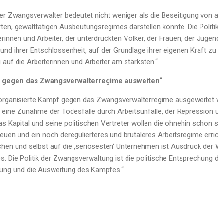
er Zwangsverwalter bedeutet nicht weniger als die Beseitigung von al
rten, gewalttätigen Ausbeutungsregimes darstellen könnte. Die Polit
erinnen und Arbeiter, der unterdrückten Völker, der Frauen, der Jugen
und ihrer Entschlossenheit, auf der Grundlage ihrer eigenen Kraft zu
g auf die Arbeiterinnen und Arbeiter am stärksten.“
f gegen das Zwangsverwalterregime ausweiten“
er organisierte Kampf gegen das Zwangsverwalterregime ausgeweitet
ine Zunahme der Todesfälle durch Arbeitsunfälle, der Repression 
s Kapital und seine politischen Vertreter wollen die ohnehin schon s
reuen und ein noch deregulierteres und brutaleres Arbeitsregime erri
hen und selbst auf die ‚seriösesten‘ Unternehmen ist Ausdruck der Wi
. Die Politik der Zwangsverwaltung ist die politische Entsprechung
erung und die Ausweitung des Kampfes.“