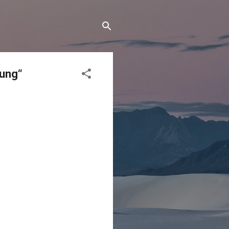
tung“