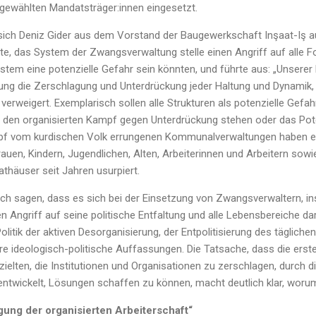
 gewählten Mandatsträger:innen eingesetzt.
ich Deniz Gider aus dem Vorstand der Baugewerkschaft Inşaat-Iş au
rte, das System der Zwangsverwaltung stelle einen Angriff auf alle 
ystem eine potenzielle Gefahr sein könnten, und führte aus: „Unsere
ng die Zerschlagung und Unterdrückung jeder Haltung und Dynamik,
erweigert. Exemplarisch sollen alle Strukturen als potenzielle Gefa
r den organisierten Kampf gegen Unterdrückung stehen oder das Pot
f vom kurdischen Volk errungenen Kommunalverwaltungen haben ei
rauen, Kindern, Jugendlichen, Alten, Arbeiterinnen und Arbeitern sow
thäuser seit Jahren usurpiert.
h sagen, dass es sich bei der Einsetzung von Zwangsverwaltern, i
n Angriff auf seine politische Entfaltung und alle Lebensbereiche dar
olitik der aktiven Desorganisierung, der Entpolitisierung des täglich
äre ideologisch-politische Auffassungen. Die Tatsache, dass die ers
elten, die Institutionen und Organisationen zu zerschlagen, durch d
entwickelt, Lösungen schaffen zu können, macht deutlich klar, worum
gung der organisierten Arbeiterschaft“