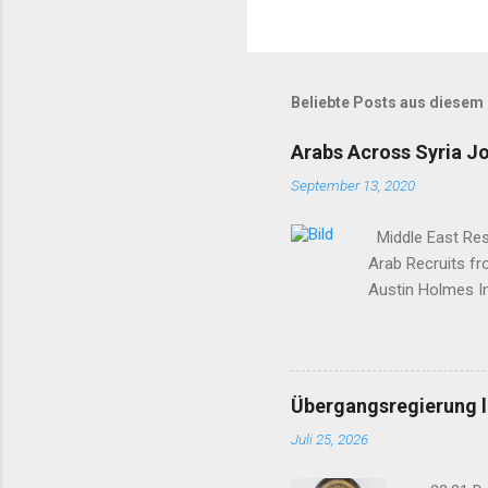
Beliebte Posts aus diesem
Arabs Across Syria J
September 13, 2020
Middle East Rese
Arab Recruits f
Austin Holmes In
elsewhere in Syr
Syria to turn th
Yekîtiya Demokra
—which set up a 
Übergangsregierung le
Surrounded by en
Juli 25, 2026