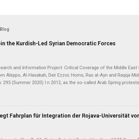
 Blog
oin the Kurdish-Led Syrian Democratic Forces
arch and Information Project: Critical Coverage of the Middle East 
rom Aleppo, Al-Hasakah, Deir Ezzor, Homs, Ras al-Ayn and Raqqa Mi
: 295 (Summer 2020) I n 2012, as the so-called Arab Spring protes
ia descended into a brutal civil war, President Bashar al-Asad withd
eir guns on rebels in the south. Into the vacuum stepped the Democrat
t, or PYD) and their armed wing, the People’s Protection Units (Yekî
rudimentary Autonomous Administration in three cantons: Afrin, Ko
gt Fahrplan für Integration der Rojava-Universität vo
emies, the three cantons that declared self-rule were not even conn