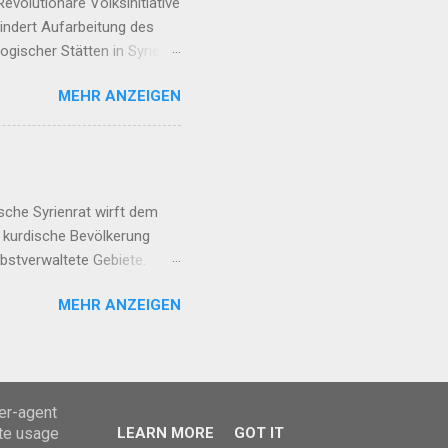
volutionäre Volksinitiative
hindert Aufarbeitung des
gischer Stätten in Syrien
 08:19 Allianz der Rojhilat-
MEHR ANZEIGEN
rozess braucht Frauen-
en Kriegsverbrechen Irans
den Ezid:innen ...
sche Syrienrat wirft dem
e kurdische Bevölkerung
elbstverwaltete Gebiete.
m Frühjahr 2018 betreibt der
MEHR ANZEIGEN
gen die kurdische, ehemalige
 der türkische Staat nun
ürkische Staat und seine
ser-agent
ate usage
LEARN MORE
GOT IT