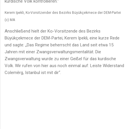
kurdische Volk kontrollieren.“
Kerem Ipekli, Ko-Vorsitzender des Bezirks Büyükçekmece der DEM-Partei
(c) MA
Anschließend hielt der Ko-Vorsitzende des Bezirks
Büyükçekmece der DEM-Partei, Kerem Ipekli, eine kurze Rede
und sagte: „Das Regime beherrscht das Land seit etwa 15
Jahren mit einer Zwangsverwaltungsmentalität. Die
Zwangsverwaltung wurde zu einer Geißel für das kurdische
Volk. Wir rufen von hier aus noch einmal auf: Leiste Widerstand
Colemêrg, Istanbul ist mit dir“.
K
o