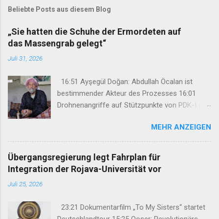
Beliebte Posts aus diesem Blog
„Sie hatten die Schuhe der Ermordeten auf
das Massengrab gelegt“
Juli 31, 2026
16:51 Ayşegül Doğan: Abdullah Öcalan ist
bestimmender Akteur des Prozesses 16:01
Drohnenangriffe auf Stützpunkte von PDK-I und
Sazmanî Xebat 15:46 TJK-E: „Wir haben Şengal
MEHR ANZEIGEN
nicht vergessen und werden es niemals
vergessen lassen“ 15:18 „Sie hatten die Schuhe
der Ermordeten auf das Massengrab gelegt“
Übergangsregierung legt Fahrplan für
12:47 34. Kurdisches Kulturfestival setzt auf
Integration der Rojava-Universität vor
neues Konzept 08:45 Hasan Basri Fırat unter
Juli 25, 2026
großer Anteilnahme nach Kurdistan
verabschiedet 07:29 Mehdi Özdemir: Ein
23:21 Dokumentarfilm „To My Sisters“ startet
Rahmengesetz darf nicht nur das Schweigen
Deutschlandtour 15:25 Qoser: Revolutionäre