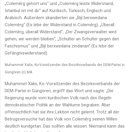
„Colemêrg gehört uns“ und „Colemêrg leiste Widerstand,
Istanbul ist mit dir“ auf Kurdisch, Türkisch, Englisch und
Arabisch. Außerdem skandierten sie „Bijî berxwedana
Colemêrg“ (Es lebe der Widerstand in Colemêrg), „Überall
Colemêrg, überall Widerstand“, „Der Zwangsverwalter wird
gehen, wir werden bleiben“, „Schulter an Schulter gegen den
Faschismus“ und „Bijî berxwedana zindanan“ (Es lebe der
Gefängniswiderstand).
Muhammet Xalis, Ko-Vorsitzender des Bezirksverbands der DEM-Partei in
Güngören (c) MA
Muhammet Xalis, Ko-Vorsitzender des Bezirksverbands der
DEM-Partei in Güngören, ergriff das Wort und sagte: „Die
Regierung wurde vom kurdischen Volk nach den Regeln
demokratischer Politik an der Wahlurne begraben. Aber
offensichtlich hat sie ihre Lektion nicht gelernt. Trotz all der
Betrugsversuche hat das Volk von Colemêrg seinen Willen
deutlich kundgetan. Das sollten alle wissen. Niemand kann das