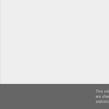
This si
are sha
statist