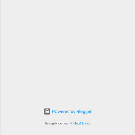
großer Anteilnahme nach Kurdistan
verabschiedet 07:29 Mehdi Özdemir: Ein
Rahmengesetz darf nicht nur das Schweigen
der Waffen regeln 13:51 Varisheh Moradi wird
notwendige medizinische Behandlung
verweigert 13:29 24. Munzur-Kultur- und
Naturfestival in Dersim eröffnet 13:09 „Çira
Report“ disku...
Powered by Blogger
Designbilder von
Michael Elkan