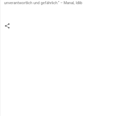
unverantwortlich und gefährlich.“ – Manal, Idlib
K
o
m
m
e
n
t
a
r
e