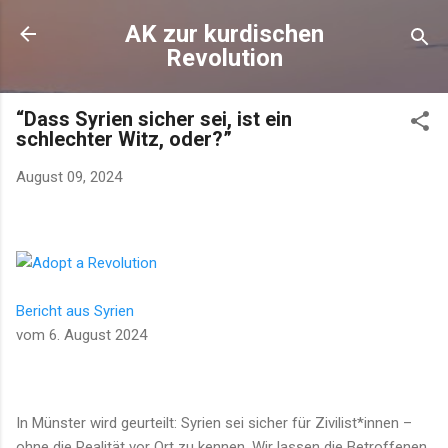
Direkt zum Hauptbereich
AK zur kurdischen
Revolution
“Dass Syrien sicher sei, ist ein
schlechter Witz, oder?”
August 09, 2024
Bericht aus Syrien
vom
6. August 2024
In Münster wird geurteilt: Syrien sei sicher für Zivilist*innen –
ohne die Realität vor Ort zu kennen. Wir lassen die Betroffenen