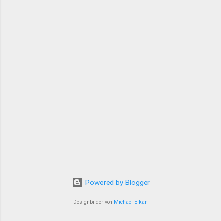
notwendige medizinische Behandlung
verweigert 13:29 24. Munzur-Kultur- und
Naturfestival in Dersim eröffnet 13:09 „Çira
Report“ disku...
Powered by Blogger
Designbilder von
Michael Elkan