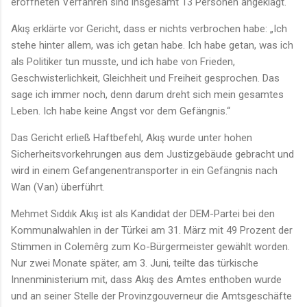
eröffneten Verfahren sind insgesamt 13 Personen angeklagt.
Akış erklärte vor Gericht, dass er nichts verbrochen habe: „Ich
stehe hinter allem, was ich getan habe. Ich habe getan, was ich
als Politiker tun musste, und ich habe von Frieden,
Geschwisterlichkeit, Gleichheit und Freiheit gesprochen. Das
sage ich immer noch, denn darum dreht sich mein gesamtes
Leben. Ich habe keine Angst vor dem Gefängnis.“
Das Gericht erließ Haftbefehl, Akış wurde unter hohen
Sicherheitsvorkehrungen aus dem Justizgebäude gebracht und
wird in einem Gefangenentransporter in ein Gefängnis nach
Wan (Van) überführt.
Mehmet Sıddık Akış ist als Kandidat der DEM-Partei bei den
Kommunalwahlen in der Türkei am 31. März mit 49 Prozent der
Stimmen in Colemêrg zum Ko-Bürgermeister gewählt worden.
Nur zwei Monate später, am 3. Juni, teilte das türkische
Innenministerium mit, dass Akış des Amtes enthoben wurde
und an seiner Stelle der Provinzgouverneur die Amtsgeschäfte