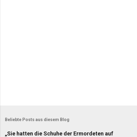
n
t
a
r
e
Beliebte Posts aus diesem Blog
„Sie hatten die Schuhe der Ermordeten auf