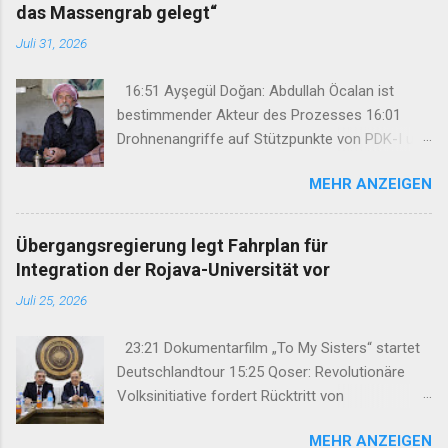
das Massengrab gelegt“
Juli 31, 2026
16:51 Ayşegül Doğan: Abdullah Öcalan ist
bestimmender Akteur des Prozesses 16:01
Drohnenangriffe auf Stützpunkte von PDK-I und
Sazmanî Xebat 15:46 TJK-E: „Wir haben Şengal
MEHR ANZEIGEN
nicht vergessen und werden es niemals
vergessen lassen“ 15:18 „Sie hatten die Schuhe
der Ermordeten auf das Massengrab gelegt“
Übergangsregierung legt Fahrplan für
12:47 34. Kurdisches Kulturfestival setzt auf
Integration der Rojava-Universität vor
neues Konzept 08:45 Hasan Basri Fırat unter
Juli 25, 2026
großer Anteilnahme nach Kurdistan
verabschiedet 07:29 Mehdi Özdemir: Ein
23:21 Dokumentarfilm „To My Sisters“ startet
Rahmengesetz darf nicht nur das Schweigen
Deutschlandtour 15:25 Qoser: Revolutionäre
der Waffen regeln 13:51 Varisheh Moradi wird
Volksinitiative fordert Rücktritt von
notwendige medizinische Behandlung
Bürgermeister 14:39 Samstagsmütter:
verweigert 13:29 24. Munzur-Kultur- und
MEHR ANZEIGEN
Straflosigkeit verhindert Aufarbeitung des