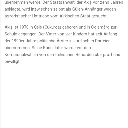
übernehmen werde. Der Staatsanwalt, der Akış vor zehn Jahren
anklagte, wird inzwischen selbst als Gülen-Anhänger wegen
terroristischer Umtriebe vom türkischen Staat gesucht.
Akış ist 1970 in Çelê (Çukurca) geboren und in Colemêrg zur
Schule gegangen. Der Vater von vier Kindern hat seit Anfang
der 1990er Jahre politische Ämter in kurdischen Parteien
übernommen. Seine Kandidatur wurde vor den
Kommunalwahlen von den türkischen Behörden überprüft und
bewilligt.
K
o
m
m
e