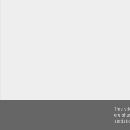
This si
are sha
statist