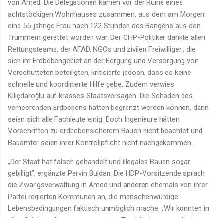
von Amed. Die Delegationen kamen vor der Ruine eines
achtstöckigen Wohnhauses zusammen, aus dem am Morgen
eine 55-jährige Frau nach 122 Stunden des Bangens aus den
Trümmern gerettet worden war. Der CHP-Politiker dankte allen
Rettungsteams, der AFAD, NGOs und zivilen Freiwilligen, die
sich im Erdbebengebiet an der Bergung und Versorgung von
Verschütteten beteiligten, kritisierte jedoch, dass es keine
schnelle und koordinierte Hilfe gebe. Zudem verwies
Kılıçdaroğlu auf krasses Staatsversagen. Die Schäden des
verheerenden Erdbebens hätten begrenzt werden können, darin
seien sich alle Fachleute einig. Doch Ingenieure hätten
Vorschriften zu erdbebensicherem Bauen nicht beachtet und
Bauämter seien ihrer Kontrollpflicht nicht nachgekommen.
„Der Staat hat falsch gehandelt und illegales Bauen sogar
gebilligt”, ergänzte Pervin Buldan. Die HDP-Vorsitzende sprach
die Zwangsverwaltung in Amed und anderen ehemals von ihrer
Partei regierten Kommunen an, die menschenwürdige
Lebensbedingungen faktisch unmöglich mache. „Wir konnten in