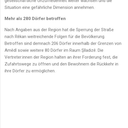
gesellschaftliche Unzufriedenheit weiter wachsen und die
Situation eine gefährliche Dimension annehmen.
Mehr als 280 Dörfer betroffen
Nach Angaben aus der Region hat die Sperrung der Straße
nach Rêkan weitreichende Folgen für die Bevölkerung.
Betroffen sind demnach 206 Dörfer innerhalb der Grenzen von
Amêdî sowie weitere 80 Dörfer im Raum Şîladizê. Die
Vertreter:innen der Region halten an ihrer Forderung fest, die
Zufahrtswege zu öffnen und den Bewohnern die Rückkehr in
ihre Dörfer zu ermöglichen.
K
o
m