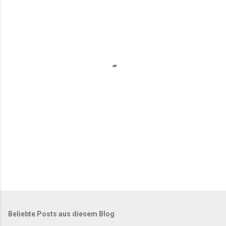
m
e
n
t
a
r
e
Beliebte Posts aus diesem Blog