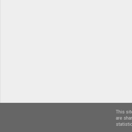
This si
are sha
statist