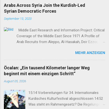
Arabs Across Syria Join the Kurdish-Led
Syrian Democratic Forces
September 13, 2020
Middle East Research and Information Project: Critical
Coverage of the Middle East Since 1971 A Profile of
Arab Recruits from Aleppo, Al-Hasakah, Deir Ezzor,
Homs, Ras al-Ayn and Raqqa Middle East Report /Amy
MEHR ANZEIGEN
Austin Holmes In: 295 (Summer 2020) I n 2012, as the
so-called Arab Spring protests in Damascus and
elsewhere in Syria descended into a brutal civil war,
Öcalan: „Ein tausend Kilometer langer Weg
President Bashar al-Asad withdrew his forces from
beginnt mit einem einzigen Schritt“
northern Syria to turn their guns on rebels in the south.
August 05, 2026
Into the vacuum stepped the Democratic Union Party
(Partiya Yekîtiya Demokrat, or PYD) and their armed
15:14 Vorbereitungen für 34. Internationales
wing, the People’s Protection Units (Yekîneyên
Kurdisches Kulturfestival abgeschlossen 14:52
Parastina Gel, or YPG)—which set up a rudimentary
Was steht im Rahmengesetz? Die Regelungen
Autonomous Administration in three cantons: Afrin,