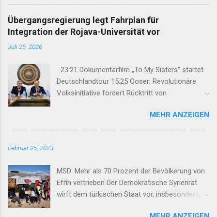
so-called Arab Spring protests in Damascus and
elsewhere in Syria descended into a brutal civil war,
Übergangsregierung legt Fahrplan für
President Bashar al-Asad withdrew his forces from
Integration der Rojava-Universität vor
northern Syria to turn their guns on rebels in the south.
Juli 25, 2026
Into the vacuum stepped the Democratic Union Party
(Partiya Yekîtiya Demokrat, or PYD) and their armed
23:21 Dokumentarfilm „To My Sisters“ startet
wing, the People’s Protection Units (Yekîneyên
Deutschlandtour 15:25 Qoser: Revolutionäre
Parastina Gel, or YPG)—which set up a rudimentary
Volksinitiative fordert Rücktritt von
Autonomous Administration in three cantons: Afrin,
Bürgermeister 14:39 Samstagsmütter:
Kobane and Jazira. Surrounded by enemies, the three
MEHR ANZEIGEN
Straflosigkeit verhindert Aufarbeitung des
cantons that declared self-rule were not even
Verschwindenlassens 12:57 Studie
connected to each o...
dokumentiert massive Zerstörung
Februar 25, 2023
archäologischer Stätten in Syrien 09:13 Die
kurdische Politik im Spannungsfeld zweier
MSD: Mehr als 70 Prozent der Bevölkerung von
gegensätzlicher Dynamiken 08:19 Allianz der
Efrîn vertrieben Der Demokratische Syrienrat
Rojhilat-Parteien bekräftigt gemeinsamen Kurs
wirft dem türkischen Staat vor, insbesondere in
gegen Iran 07:31 Ayla Akat: Friedensprozess
Efrîn seine Vertreibungspolitik gegen die
braucht Frauen-Beobachtungskommission
MEHR ANZEIGEN