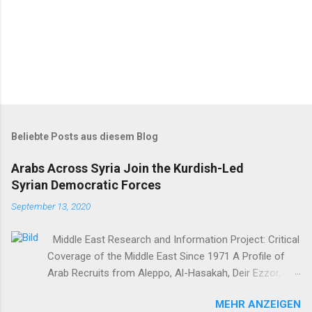
Beliebte Posts aus diesem Blog
Arabs Across Syria Join the Kurdish-Led
Syrian Democratic Forces
September 13, 2020
Middle East Research and Information Project: Critical
Coverage of the Middle East Since 1971 A Profile of
Arab Recruits from Aleppo, Al-Hasakah, Deir Ezzor,
Homs, Ras al-Ayn and Raqqa Middle East Report /Amy
MEHR ANZEIGEN
Austin Holmes In: 295 (Summer 2020) I n 2012, as the