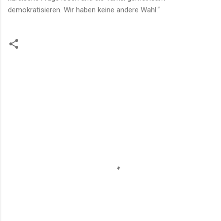
demokratisieren. Wir haben keine andere Wahl.“
K
o
m
m
e
n
t
a
r
e