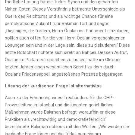
friedliche Lösung für die Türkei, Syrien und den gesamten
Nahen Osten. Dieses Verständnis betrachte Unterschiede als
Quelle des Reichtums und als wichtige Chance für eine
demokratische Zukunft fuhr Bakırhan fort und sagte:
„Diejenigen, die fordern, Herrn Öcalan ins Parlament einzuladen,
sollten auch offen für die von Herrn Öcalan vorgeschlagenen
Lösungen sein und in der Lage sein, diese zu diskutieren.“ Diese
letzte Botschaft richtete sich direkt an Bahçeli. Dessen Aufruf,
Öcalan im Parlament sprechen zu lassen, hatte im Oktober
letzten Jahres einen wesentlichen Schritt zu dem durch
Öcalans Friedensappell angestoßenen Prozess beigetragen.
Lösung der kurdischen Frage ist alternativlos
Auch zu der Ernennung eines Treuhänders für die CHP-
Provinzleitung in Istanbul und die jüngsten gerichtlichen
Maßnahmen wurde Bakırhan befragt, woraufhin er diese
Praktiken als „rechtswidrig und demokratiefeindlich“
bezeichnete. Bakırhan schloss mit den Worten: „Wir werden die
kurdische Frage lösen und die Türkei gemeinsam