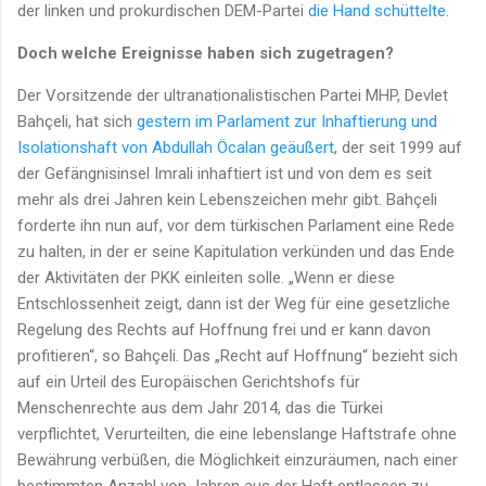
der linken und prokurdischen DEM-Partei
die Hand schüttelte
.
Doch welche Ereignisse haben sich zugetragen?
Der Vorsitzende der ultranationalistischen Partei MHP, Devlet
Bahçeli, hat sich
gestern im Parlament zur Inhaftierung und
Isolationshaft von Abdullah Öcalan geäußert
, der seit 1999 auf
der Gefängnisinsel Imrali inhaftiert ist und von dem es seit
mehr als drei Jahren kein Lebenszeichen mehr gibt. Bahçeli
forderte ihn nun auf, vor dem türkischen Parlament eine Rede
zu halten, in der er seine Kapitulation verkünden und das Ende
der Aktivitäten der PKK einleiten solle. „Wenn er diese
Entschlossenheit zeigt, dann ist der Weg für eine gesetzliche
Regelung des Rechts auf Hoffnung frei und er kann davon
profitieren“, so Bahçeli. Das „Recht auf Hoffnung“ bezieht sich
auf ein Urteil des Europäischen Gerichtshofs für
Menschenrechte aus dem Jahr 2014, das die Türkei
verpflichtet, Verurteilten, die eine lebenslange Haftstrafe ohne
Bewährung verbüßen, die Möglichkeit einzuräumen, nach einer
bestimmten Anzahl von Jahren aus der Haft entlassen zu