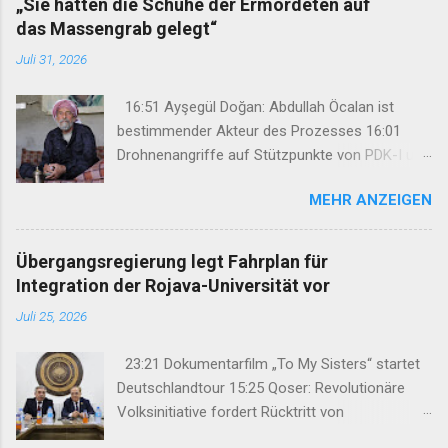
„Sie hatten die Schuhe der Ermordeten auf
das Massengrab gelegt“
Juli 31, 2026
16:51 Ayşegül Doğan: Abdullah Öcalan ist
bestimmender Akteur des Prozesses 16:01
Drohnenangriffe auf Stützpunkte von PDK-I und
Sazmanî Xebat 15:46 TJK-E: „Wir haben Şengal
MEHR ANZEIGEN
nicht vergessen und werden es niemals
vergessen lassen“ 15:18 „Sie hatten die Schuhe
der Ermordeten auf das Massengrab gelegt“
Übergangsregierung legt Fahrplan für
12:47 34. Kurdisches Kulturfestival setzt auf
Integration der Rojava-Universität vor
neues Konzept 08:45 Hasan Basri Fırat unter
Juli 25, 2026
großer Anteilnahme nach Kurdistan
verabschiedet 07:29 Mehdi Özdemir: Ein
23:21 Dokumentarfilm „To My Sisters“ startet
Rahmengesetz darf nicht nur das Schweigen
Deutschlandtour 15:25 Qoser: Revolutionäre
der Waffen regeln 13:51 Varisheh Moradi wird
Volksinitiative fordert Rücktritt von
notwendige medizinische Behandlung
Bürgermeister 14:39 Samstagsmütter:
verweigert 13:29 24. Munzur-Kultur- und