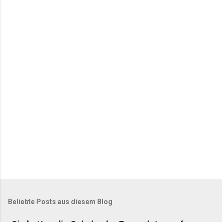
e
n
t
a
r
e
Beliebte Posts aus diesem Blog