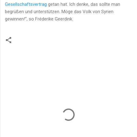
Gesellschaftsvertrag
getan hat. Ich denke, das sollte man
begrüßen und unterstützen. Möge das Volk von Syrien
gewinnen!“, so Fréderike Geerdink.
K
o
m
m
e
n
t
a
r
e