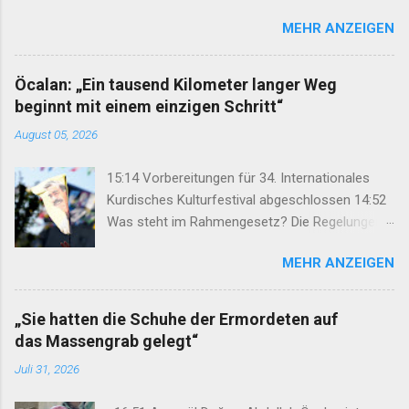
Homs, Ras al-Ayn and Raqqa Middle East Report /Amy
MEHR ANZEIGEN
Austin Holmes In: 295 (Summer 2020) I n 2012, as the
so-called Arab Spring protests in Damascus and
elsewhere in Syria descended into a brutal civil war,
Öcalan: „Ein tausend Kilometer langer Weg
President Bashar al-Asad withdrew his forces from
beginnt mit einem einzigen Schritt“
northern Syria to turn their guns on rebels in the south.
August 05, 2026
Into the vacuum stepped the Democratic Union Party
(Partiya Yekîtiya Demokrat, or PYD) and their armed
15:14 Vorbereitungen für 34. Internationales
wing, the People’s Protection Units (Yekîneyên
Kurdisches Kulturfestival abgeschlossen 14:52
Parastina Gel, or YPG)—which set up a rudimentary
Was steht im Rahmengesetz? Die Regelungen
Autonomous Administration in three cantons: Afrin,
im Überblick 14:35 DEM: Rahmengesetz soll zur
Kobane and Jazira. Surrounded by enemies, the three
MEHR ANZEIGEN
Keimzelle des Demokratisierungsprozesses
cantons that declared self-rule were not even
werden 14:25 Rahmengesetz zum
connected to each o...
Friedensprozess ins Parlament eingebracht
„Sie hatten die Schuhe der Ermordeten auf
12:46 TJA: Von der Forderung nach Öcalans
das Massengrab gelegt“
physischer Freiheit rücken wir nicht ab 12:29
Juli 31, 2026
Geflüchteter aus Rojhilat stirbt vor UNHCR-Büro
in Hewlêr 11:28 Volksrat von Mexmûr: