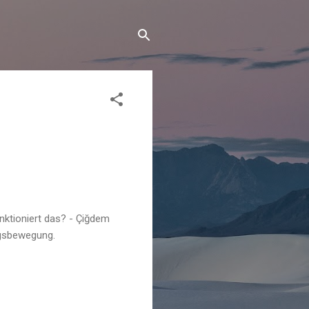
nktioniert das? - Çiğdem
ngsbewegung.