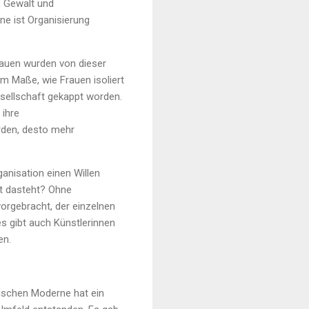
, Gewalt und
ne ist Organisierung
rauen wurden von dieser
 Maße, wie Frauen isoliert
sellschaft gekappt worden.
 ihre
rden, desto mehr
anisation einen Willen
ft dasteht? Ohne
vorgebracht, der einzelnen
es gibt auch Künstlerinnen
en.
tischen Moderne hat ein