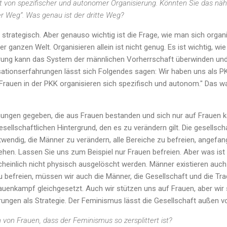
 von spezifischer und autonomer Organisierung. Könnten Sie das näh
r Weg“. Was genau ist der dritte Weg?
d strategisch. Aber genauso wichtig ist die Frage, wie man sich organi
 ganzen Welt. Organisieren allein ist nicht genug. Es ist wichtig, wie
rung kann das System der männlichen Vorherrschaft überwinden un
isationserfahrungen lässt sich Folgendes sagen: Wir haben uns als 
Frauen in der PKK organisieren sich spezifisch und autonom." Das wa
ungen gegeben, die aus Frauen bestanden und sich nur auf Frauen ko
llschaftlichen Hintergrund, den es zu verändern gilt. Die gesellsch
twendig, die Männer zu verändern, alle Bereiche zu befreien, angefan
ehen. Lassen Sie uns zum Beispiel nur Frauen befreien. Aber was ist
cheinlich nicht physisch ausgelöscht werden. Männer existieren auc
u befreien, müssen wir auch die Männer, die Gesellschaft und die Tra
auenkampf gleichgesetzt. Auch wir stützen uns auf Frauen, aber wi
ungen als Strategie. Der Feminismus lässt die Gesellschaft außen vo
 von Frauen, dass der Feminismus so zersplittert ist?