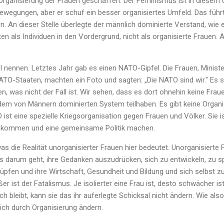
 Organisierung der Frauen geschaffen. Der Feminismus ist in diesem
wegungen, aber er schuf ein besser organisiertes Umfeld. Das führt
 An dieser Stelle überlegte der männlich dominierte Verstand, wie e
ten als Individuen in den Vordergrund, nicht als organisierte Frauen.
l nennen. Letztes Jahr gab es einen NATO-Gipfel. Die Frauen, Minist
TO-Staaten, machten ein Foto und sagten: „Die NATO sind wir." Es s
n, was nicht der Fall ist. Wir sehen, dass es dort ohnehin keine Frau
dem von Männern dominierten System teilhaben. Es gibt keine Organisa
ist eine spezielle Kriegsorganisation gegen Frauen und Völker. Sie is
kommen und eine gemeinsame Politik machen.
s die Realität unorganisierter Frauen hier bedeutet. Unorganisierte F
es darum geht, ihre Gedanken auszudrücken, sich zu entwickeln, zu s
fen und ihre Wirtschaft, Gesundheit und Bildung und sich selbst zu
er ist der Fatalismus. Je isolierter eine Frau ist, desto schwächer i
 bleibt, kann sie das ihr auferlegte Schicksal nicht ändern. Wie als
ich durch Organisierung ändern.