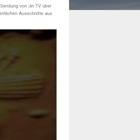
r Sendung von Jin TV über
entlichen Ausschnitte aus