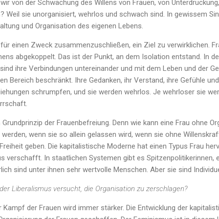
wir von der Schwächung des Willens von Frauen, von Unterdrückung
 Weil sie unorganisiert, wehrlos und schwach sind. In gewissem Sin
taltung und Organisation des eigenen Lebens.
h für einen Zweck zusammenzuschließen, ein Ziel zu verwirklichen. F
abgekoppelt. Das ist der Punkt, an dem Isolation entstand. In dem
 sind ihre Verbindungen untereinander und mit dem Leben und der Ge
n Bereich beschränkt. Ihre Gedanken, ihr Verstand, ihre Gefühle und
ehungen schrumpfen, und sie werden wehrlos. Je wehrloser sie we
rrschaft.
n Grundprinzip der Frauenbefreiung. Denn wie kann eine Frau ohne Org
 werden, wenn sie so allein gelassen wird, wenn sie ohne Willenskra
Freiheit geben. Die kapitalistische Moderne hat einen Typus Frau her
 verschafft. In staatlichen Systemen gibt es Spitzenpolitikerinnen, 
ich sind unter ihnen sehr wertvolle Menschen. Aber sie sind Individu
er Liberalismus versucht, die Organisation zu zerschlagen?
 Kampf der Frauen wird immer stärker. Die Entwicklung der kapitalis