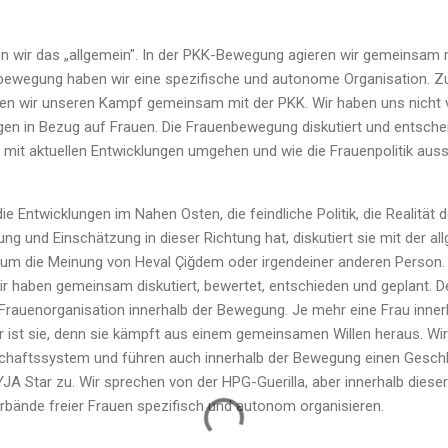
n wir das „allgemein". In der PKK-Bewegung agieren wir gemeinsam 
ewegung haben wir eine spezifische und autonome Organisation. Zum
hren wir unseren Kampf gemeinsam mit der PKK. Wir haben uns nicht v
gen in Bezug auf Frauen. Die Frauenbewegung diskutiert und entschei
 mit aktuellen Entwicklungen umgehen und wie die Frauenpolitik auss
ie Entwicklungen im Nahen Osten, die feindliche Politik, die Realität 
 und Einschätzung in dieser Richtung hat, diskutiert sie mit der al
t um die Meinung von Heval Çiğdem oder irgendeiner anderen Person. 
r haben gemeinsam diskutiert, bewertet, entschieden und geplant. De
rauenorganisation innerhalb der Bewegung. Je mehr eine Frau inner
ker ist sie, denn sie kämpft aus einem gemeinsamen Willen heraus. W
chaftssystem und führen auch innerhalb der Bewegung einen Geschle
A Star zu. Wir sprechen von der HPG-Guerilla, aber innerhalb dieser
Verbände freier Frauen spezifisch und autonom organisieren.