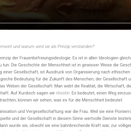
emeint und warum wird sie als Prinzip verstanden?
rinzip der Frauenbefreiungsideologie. Es ist in allen Ideologien gleich.
u tun. Die Geschichte der Menschheit ist in gewisser Weise die Gesch
ng einer Gesellschaft, ist Ausdruck von Organisierung nach ethische
tegische Bedeutung für die Zukunft des Menschen, der Gesellschaft 
as Weben der Gesellschaft. Man webt die Realität, die Wirtschaft, d
chaft. Auf Kurdisch sagen wir
rêxistin
. Es bedeutet, einen Weg einzus
trachten, können wir sehen, was es für die Menschheit bedeutet.
anisation und Vergesellschaftung war die Frau. Weil sie eine Pionierr
pielte und der Gesellschaft in diesem Sinne wertvolle Dienste leistet
dann wurde sie, obwohl sie eine bahnbrechende Kraft war, zur völlig