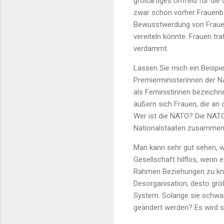
großartiges Umfeld für die
zwar schon vorher Frauenbe
Bewusstwerdung von Frauen.
vereiteln könnte. Frauen tra
verdammt.
Lassen Sie mich ein Beispie
Premierministerinnen der NA
als Feministinnen bezeichne
äußern sich Frauen, die an 
Wer ist die NATO? Die NATO 
Nationalstaaten zusammen
Man kann sehr gut sehen, wa
Gesellschaft hilflos, wenn 
Rahmen Beziehungen zu knüp
Desorganisation, desto größ
System. Solange sie schwach
geändert werden? Es wird s