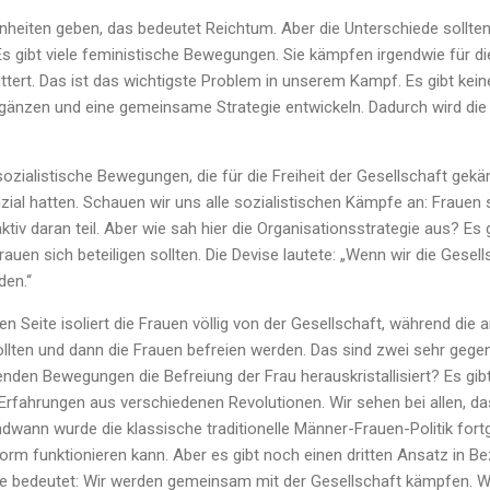
heiten geben, das bedeutet Reichtum. Aber die Unterschiede sollten 
Es gibt viele feministische Bewegungen. Sie kämpfen irgendwie für die
littert. Das ist das wichtigste Problem in unserem Kampf. Es gibt ke
rgänzen und eine gemeinsame Strategie entwickeln. Dadurch wird die
sozialistische Bewegungen, die für die Freiheit der Gesellschaft ge
ial hatten. Schauen wir uns alle sozialistischen Kämpfe an: Frauen s
ktiv daran teil. Aber wie sah hier die Organisationsstrategie aus? Es
rauen sich beteiligen sollten. Die Devise lautete: „Wenn wir die Gesel
den.“
n Seite isoliert die Frauen völlig von der Gesellschaft, während die a
ollten und dann die Frauen befreien werden. Das sind zwei sehr gege
enden Bewegungen die Befreiung der Frau herauskristallisiert? Es gibt
rfahrungen aus verschiedenen Revolutionen. Wir sehen bei allen, das
endwann wurde die klassische traditionelle Männer-Frauen-Politik fort
Form funktionieren kann. Aber es gibt noch einen dritten Ansatz in B
nie bedeutet: Wir werden gemeinsam mit der Gesellschaft kämpfen. W