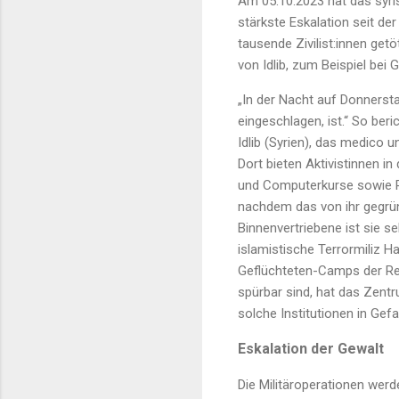
Am 05.10.2023 hat das syris
stärkste Eskalation seit de
tausende Zivilist:innen get
von Idlib, zum Beispiel bei
„In der Nacht auf Donnerst
eingeschlagen, ist.“ So be
Idlib (Syrien), das medico 
Dort bieten Aktivistinnen 
und Computerkurse sowie R
nachdem das von ihr gegrü
Binnenvertriebene ist sie s
islamistische Terrormiliz H
Geflüchteten-Camps der Reg
spürbar sind, hat das Zentr
solche Institutionen in Gefa
Eskalation der Gewalt
Die Militäroperationen wer