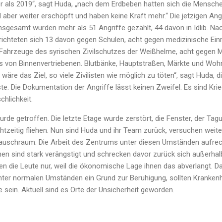
er als 2019“, sagt Huda, „nach dem Erdbeben hatten sich die Mensche
d aber weiter erschöpft und haben keine Kraft mehr.“ Die jetzigen Ang
. Insgesamt wurden mehr als 51 Angriffe gezählt, 44 davon in Idlib. Na
ichteten sich 13 davon gegen Schulen, acht gegen medizinische Ein
 Fahrzeuge des syrischen Zivilschutzes der Weißhelme, acht gegen
on Binnenvertriebenen. Blutbänke, Hauptstraßen, Märkte und Wohn
s wäre das Ziel, so viele Zivilisten wie möglich zu töten“, sagt Huda, 
te. Die Dokumentation der Angriffe lässt keinen Zweifel: Es sind Kr
hlichkeit.
de getroffen. Die letzte Etage wurde zerstört, die Fenster, der Tag
htzeitig fliehen. Nun sind Huda und ihr Team zurück, versuchen weiter
uschraum. Die Arbeit des Zentrums unter diesen Umständen aufrech
en sind stark verängstigt und schrecken davor zurück sich außerha
en die Leute nur, weil die ökonomische Lage ihnen das abverlangt. D
ter normalen Umständen ein Grund zur Beruhigung, sollten Krankenh
 sein. Aktuell sind es Orte der Unsicherheit geworden.