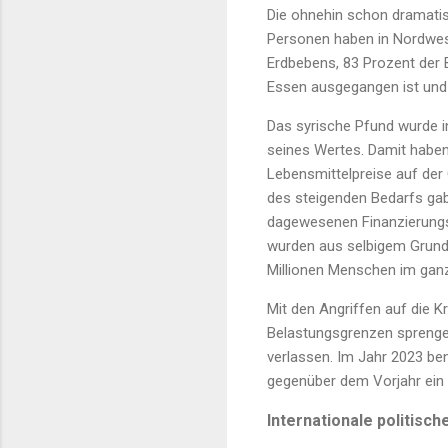
Die ohnehin schon dramatis
Personen haben in Nordwes
Erdbebens, 83 Prozent der 
Essen ausgegangen ist un
Das syrische Pfund wurde i
seines Wertes. Damit haben
Lebensmittelpreise auf der
des steigenden Bedarfs gab
dagewesenen Finanzierungsk
wurden aus selbigem Grund 
Millionen Menschen im ganz
Mit den Angriffen auf die K
Belastungsgrenzen sprengen
verlassen. Im Jahr 2023 ben
gegenüber dem Vorjahr ein 
Internationale politisc