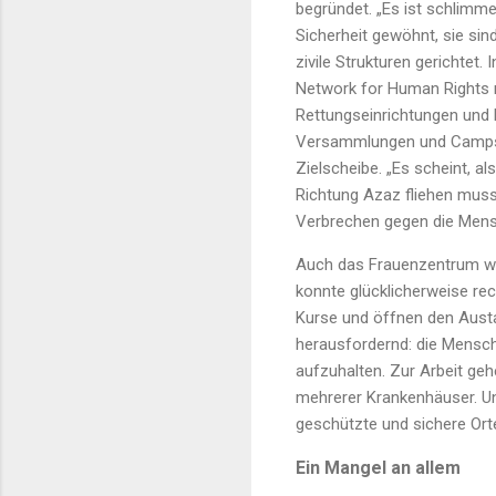
begründet. „Es ist schlimm
Sicherheit gewöhnt, sie sin
zivile Strukturen gerichtet
Network for Human Rights r
Rettungseinrichtungen und
Versammlungen und Camps v
Zielscheibe. „Es scheint, al
Richtung Azaz fliehen muss
Verbrechen gegen die Mensc
Auch das Frauenzentrum wur
konnte glücklicherweise rec
Kurse und öffnen den Austa
herausfordernd: die Mensch
aufzuhalten. Zur Arbeit geh
mehrerer Krankenhäuser. Un
geschützte und sichere Orte
Ein Mangel an allem