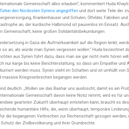
internationale Gemeinschaft alles erlauben“, kommentiert Huda Khayti
Türkei den Nordosten Syriens angegriffen
und dort weite Teile der zi
ergieversorgung, Krankenhäuser und Schulen, Ölfelder, Fabriken und 
astrophe an, der kurdische Halbmond ist pausenlos im Einsatz. Auch 
len Gemeinschaft, keine großen Solidaritätsbekundungen.
andersetzung in Gaza die Aufmerksamkeit auf die Region lenkt, werde
ch so an, als würde man Syrien vergessen wollen.“ Huda bezeichnet da
chten aus Syrien führt dazu, dass man sie gar nicht mehr hören will
ich nur karge bis keine Berichterstattung, so dass um Empathie un
urriert werden muss. Syrien steht im Schatten und ist umhüllt von 
nd massive Kriegsverbrechen begangen werden.
ind deutlich: „Wollen sie das Bashar uns auslöscht, damit es ein Pro
internationale Gemeinschaft davon keine Notiz nimmt, wird es für un
rgendwie gearteten Zukunft überhaupt entstehen kann, braucht es des
eichende humanitäre Hilfe, die, wenn überhaupt, temporäre Linderung
 für die begangenen Verbrechen zur Rechenschaft gezogen werden, 
hutz der Zivilbevölkerung und ihrer Grundrechte.