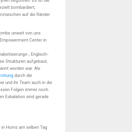
yrien begonnen. Es ist die
ezielt bombardiert,
 inzwischen auf die Ränder
Bombe unweit von uns
nd Empowerment Center in
abetisierungs-, Englisch-
se Strukturen aufgebaut,
annt worden war. Als
drohung
durch die
ie und ihr Team auch in die
dessen Folgen immer noch
hen Eskalation sind gerade
ie in Homs am selben Tag