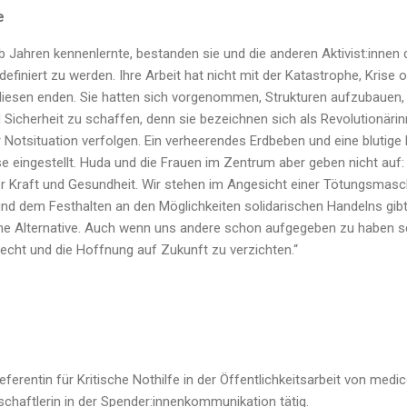
e
b Jahren kennenlernte, bestanden sie und die anderen Aktivist:innen
 definiert zu werden. Ihre Arbeit hat nicht mit der Katastrophe, Kris
t diesen enden. Sie hatten sich vorgenommen, Strukturen aufzubauen
d Sicherheit zu schaffen, denn sie bezeichnen sich als Revolutionär
 Notsituation verfolgen. Ein verheerendes Erdbeben und eine blutige 
e eingestellt. Huda und die Frauen im Zentrum aber geben nicht auf:
rer Kraft und Gesundheit. Wir stehen im Angesicht einer Tötungsmasc
nd dem Festhalten an den Möglichkeiten solidarischen Handelns gibt 
eine Alternative. Auch wenn uns andere schon aufgegeben zu haben sc
echt und die Hoffnung auf Zukunft zu verzichten.“
ferentin für Kritische Nothilfe in der Öffentlichkeitsarbeit von medi
schaftlerin in der Spender:innenkommunikation tätig.