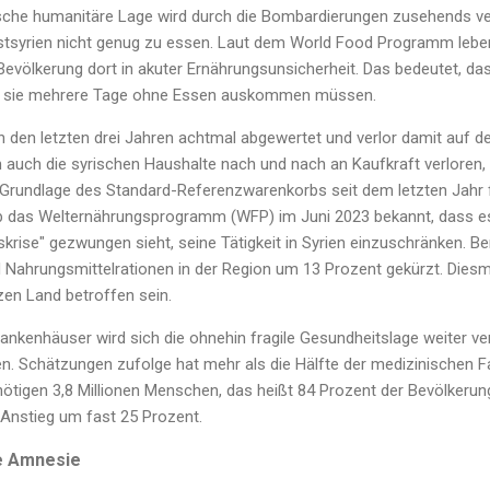
che humanitäre Lage wird durch die Bombardierungen zusehends ver
tsyrien nicht genug zu essen. Laut dem World Food Programm leben
Bevölkerung dort in akuter Ernährungsunsicherheit. Das bedeutet, d
d sie mehrere Tage ohne Essen auskommen müssen.
n den letzten drei Jahren achtmal abgewertet und verlor damit auf 
 auch die syrischen Haushalte nach und nach an Kaufkraft verloren,
 Grundlage des Standard-Referenzwarenkorbs seit dem letzten Jahr 
 das Welternährungsprogramm (WFP) im Juni 2023 bekannt, dass es 
rise" gezwungen sieht, seine Tätigkeit in Syrien einzuschränken. Be
Nahrungsmittelrationen in der Region um 13 Prozent gekürzt. Diesm
en Land betroffen sein.
rankenhäuser wird sich die ohnehin fragile Gesundheitslage weiter v
. Schätzungen zufolge hat mehr als die Hälfte der medizinischen F
ötigen 3,8 Millionen Menschen, das heißt 84 Prozent der Bevölkerung
Anstieg um fast 25 Prozent.
he Amnesie