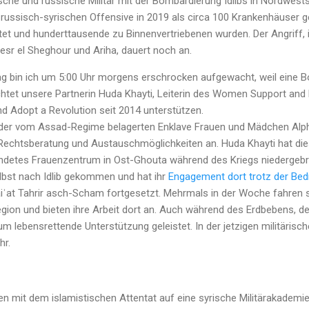
che und russische Militär mit der Bombardierung Idlibs in Nordwests
r russisch-syrischen Offensive in 2019 als circa 100 Krankenhäuser g
ötet und hunderttausende zu Binnenvertriebenen wurden. Der Angriff,
 Gesr el Sheghour und Ariha, dauert noch an.
ag bin ich um 5:00 Uhr morgens erschrocken aufgewacht, weil eine 
richtet unsere Partnerin Huda Khayti, Leiterin des Women Support a
und Adopt a Revolution seit 2014 unterstützen.
in der vom Assad-Regime belagerten Enklave Frauen und Mädchen Alph
echtsberatung und Austauschmöglichkeiten an. Huda Khayti hat die
ndetes Frauenzentrum in Ost-Ghouta während des Kriegs niedergebr
elbst nach Idlib gekommen und hat ihr
Engagement dort trotz der Be
aiʾat Tahrir asch-Scham fortgesetzt. Mehrmals in der Woche fahren s
ion und bieten ihre Arbeit dort an. Auch während des Erdbebens, 
um lebensrettende Unterstützung geleistet. In der jetzigen militärisc
hr.
den mit dem islamistischen Attentat auf eine syrische Militärakadem