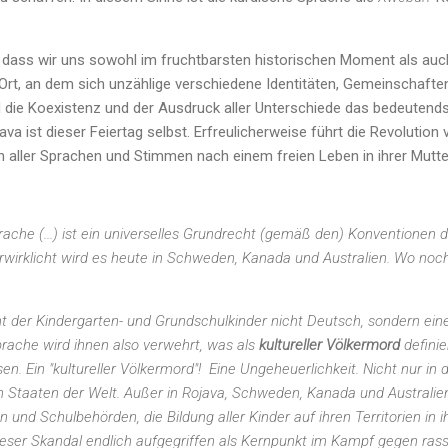
, dass wir uns sowohl im fruchtbarsten historischen Moment als auc
rt, an dem sich unzählige verschiedene Identitäten, Gemeinschaften
d die Koexistenz und der Ausdruck aller Unterschiede das bedeutends
ava ist dieser Feiertag selbst. Erfreulicherweise führt die Revolution
n aller Sprachen und Stimmen nach einem freien Leben in ihrer Mutte
prache (...) ist ein universelles Grundrecht (gemäß den) Konventionen
rwirklicht wird es heute in Schweden, Kanada und Australien. Wo noc
t der Kindergarten- und Grundschulkinder nicht Deutsch, sondern ei
sprache wird ihnen also verwehrt, was als
kultureller Völkermord
definie
n. Ein "kultureller Völkermord"! Eine Ungeheuerlichkeit. Nicht nur in d
len Staaten der Welt. Außer in Rojava, Schweden, Kanada und Australi
n und Schulbehörden, die Bildung aller Kinder auf ihren Territorien in
eser Skandal endlich aufgegriffen als Kernpunkt im Kampf gegen rass