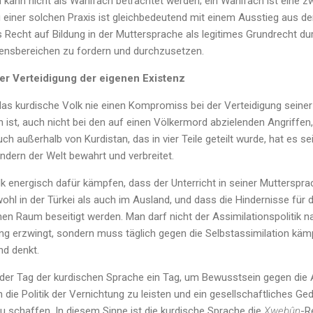
kann nicht als Wahlfach betrachtet werden; ein Wahlfach ist eine zwe
zu einer solchen Praxis ist gleichbedeutend mit einem Ausstieg aus
s Recht auf Bildung in der Muttersprache als legitimes Grundrecht d
ebensbereichen zu fordern und durchzusetzen.
er Verteidigung der eigenen Existenz
das kurdische Volk nie einen Kompromiss bei der Verteidigung seiner
 ist, auch nicht bei den auf einen Völkermord abzielenden Angriffen
ch außerhalb von Kurdistan, das in vier Teile geteilt wurde, hat es s
ändern der Welt bewahrt und verbreitet.
k energisch dafür kämpfen, dass der Unterricht in seiner Muttersprac
ohl in der Türkei als auch im Ausland, und dass die Hindernisse für
en Raum beseitigt werden. Man darf nicht der Assimilationspolitik n
g erzwingt, sondern muss täglich gegen die Selbstassimilation kä
nd denkt.
 der Tag der kurdischen Sprache ein Tag, um Bewusstsein gegen die A
die Politik der Vernichtung zu leisten und ein gesellschaftliches G
 schaffen. In diesem Sinne ist die kurdische Sprache die
Xwebûn
-R