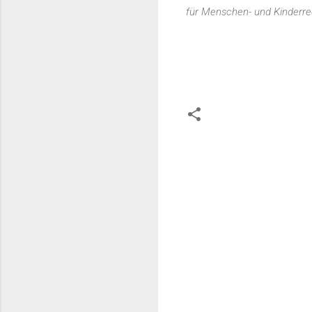
für Menschen- und Kinderre
K
o
m
m
e
n
t
a
r