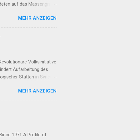
rdeten auf das Massengrab
an Basri Fırat unter großer
MEHR ANZEIGEN
esetz darf nicht nur das
nische Behandlung
„Çira Report“ disku...
r
volutionäre Volksinitiative
hindert Aufarbeitung des
gischer Stätten in Syrien
 08:19 Allianz der Rojhilat-
MEHR ANZEIGEN
rozess braucht Frauen-
en Kriegsverbrechen Irans
den Ezid:innen ...
Since 1971 A Profile of