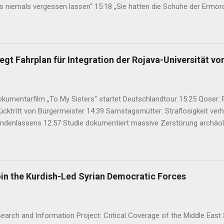
s niemals vergessen lassen“ 15:18 „Sie hatten die Schuhe der Ermo
2:47 34. Kurdisches Kulturfestival setzt auf neues Konzept 08:45 Has
hme nach Kurdistan verabschiedet 07:29 Mehdi Özdemir: Ein Rahmeng
n der Waffen regeln 13:51 Varisheh Moradi wird notwendige medizi
t 13:29 24. Munzur-Kultur- und Naturfestival in Dersim eröffnet 13:09 
gt Fahrplan für Integration der Rojava-Universität vo
umentarfilm „To My Sisters“ startet Deutschlandtour 15:25 Qoser: Re
ücktritt von Bürgermeister 14:39 Samstagsmütter: Straflosigkeit ver
ndenlassens 12:57 Studie dokumentiert massive Zerstörung archäolo
 kurdische Politik im Spannungsfeld zweier gegensätzlicher Dynamiken
 bekräftigt gemeinsamen Kurs gegen Iran 07:31 Ayla Akat: Friedensp
ungskommission 00:40 KNK fordert UN-Untersuchung zu mutmaßlich
distan 21:00 Şengal startet zehntägiges Gedenken an den Genozid an 
oin the Kurdish-Led Syrian Democratic Forces
arch and Information Project: Critical Coverage of the Middle East 