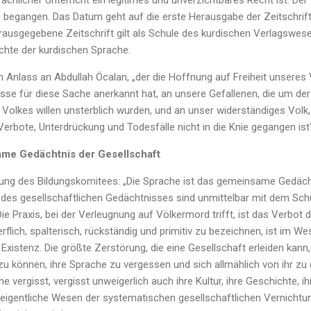
chlicher Unterricht ein legitimes und unverzichtbares Recht ist. Der 
 begangen. Das Datum geht auf die erste Herausgabe der Zeitschrif
rausgegebene Zeitschrift gilt als Schule des kurdischen Verlagswese
ichte der kurdischen Sprache.
m Anlass an Abdullah Öcalan, „der die Hoffnung auf Freiheit unseres
sse für diese Sache anerkannt hat, an unsere Gefallenen, die um der 
s Volkes willen unsterblich wurden, und an unser widerständiges Volk
Verbote, Unterdrückung und Todesfälle nicht in die Knie gegangen ist“
ame Gedächtnis der Gesellschaft
ärung des Bildungskomitees: „Die Sprache ist das gemeinsame Gedäch
 des gesellschaftlichen Gedächtnisses sind unmittelbar mit dem Sch
e Praxis, bei der Verleugnung auf Völkermord trifft, ist das Verbot 
flich, spalterisch, rückständig und primitiv zu bezeichnen, ist im Wes
xistenz. Die größte Zerstörung, die eine Gesellschaft erleiden kann, is
u können, ihre Sprache zu vergessen und sich allmählich von ihr zu 
he vergisst, vergisst unweigerlich auch ihre Kultur, ihre Geschichte, ih
s eigentliche Wesen der systematischen gesellschaftlichen Vernichtu