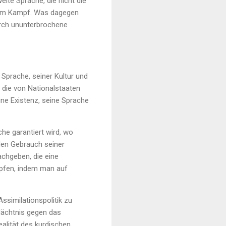
ite Sprache, die nicht die
 dem Kampf. Was dagegen
urch ununterbrochene
 Sprache, seiner Kultur und
, die von Nationalstaaten
eine Existenz, seine Sprache
he garantiert wird, wo
 den Gebrauch seiner
achgeben, die eine
mpfen, indem man auf
ssimilationspolitik zu
edächtnis gegen das
ealität des kurdischen