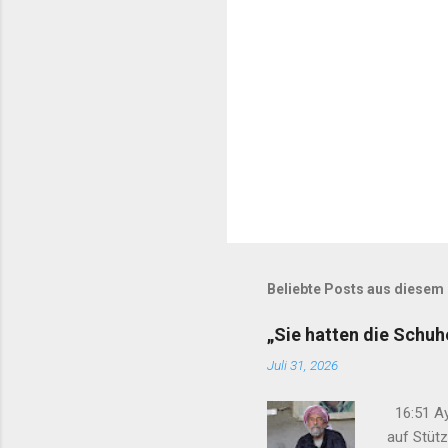
e
Beliebte Posts aus diesem
„Sie hatten die Schu
Juli 31, 2026
16:51 Ay
auf Stüt