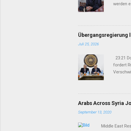
werden e
gelegt“ 1
Anteilna
Schweige
verweiger
Übergangsregierung le
Juli 25, 2026
23:21 Dok
fordert R
Verschwi
09:13 Die
Parteien
Beobacht
in Südkur
Arabs Across Syria J
September 13, 2020
Middle East Rese