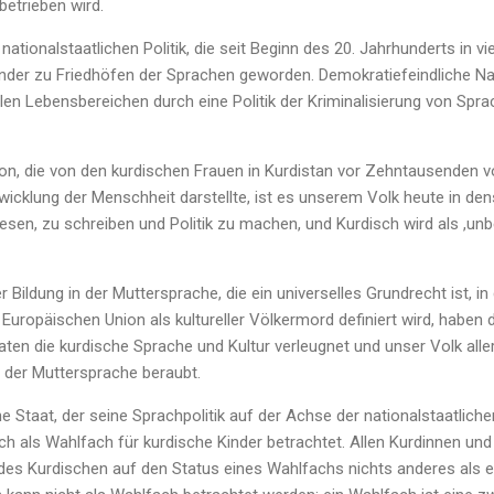
betrieben wird.
tionalstaatlichen Politik, die seit Beginn des 20. Jahrhunderts in vie
Länder zu Friedhöfen der Sprachen geworden. Demokratiefeindliche N
llen Lebensbereichen durch eine Politik der Kriminalisierung von Sprac
on, die von den kurdischen Frauen in Kurdistan vor Zehntausenden 
wicklung der Menschheit darstellte, ist es unserem Volk heute in den
esen, zu schreiben und Politik zu machen, und Kurdisch wird als ,un
 Bildung in der Muttersprache, die ein universelles Grundrecht ist, i
Europäischen Union als kultureller Völkermord definiert wird, haben 
aten die kurdische Sprache und Kultur verleugnet und unser Volk all
n der Muttersprache beraubt.
he Staat, der seine Sprachpolitik auf der Achse der nationalstaatlichen 
ch als Wahlfach für kurdische Kinder betrachtet. Allen Kurdinnen un
des Kurdischen auf den Status eines Wahlfachs nichts anderes als ein