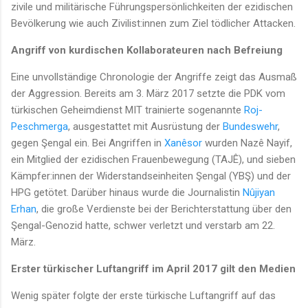
zivile und militärische Führungspersönlichkeiten der ezidischen
Bevölkerung wie auch Zivilist:innen zum Ziel tödlicher Attacken.
Angriff von kurdischen Kollaborateuren nach Befreiung
Eine unvollständige Chronologie der Angriffe zeigt das Ausmaß
der Aggression. Bereits am 3. März 2017 setzte die PDK vom
türkischen Geheimdienst MIT trainierte sogenannte
Roj-
Peschmerga
, ausgestattet mit Ausrüstung der
Bundeswehr
,
gegen Şengal ein. Bei Angriffen in
Xanêsor
wurden Nazê Nayif,
ein Mitglied der ezidischen Frauenbewegung (TAJÊ), und sieben
Kämpfer:innen der Widerstandseinheiten Şengal (YBŞ) und der
HPG getötet. Darüber hinaus wurde die Journalistin
Nûjiyan
Erhan
, die große Verdienste bei der Berichterstattung über den
Şengal-Genozid hatte, schwer verletzt und verstarb am 22.
März.
Erster türkischer Luftangriff im April 2017 gilt den Medien
Wenig später folgte der erste türkische Luftangriff auf das