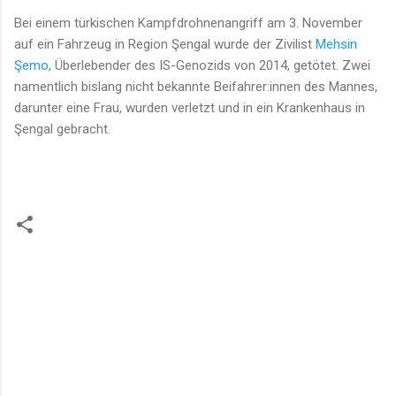
Bei einem türkischen Kampfdrohnenangriff am 3. November
auf ein Fahrzeug in Region Şengal wurde der Zivilist
Mehsin
Şemo
, Überlebender des IS-Genozids von 2014, getötet. Zwei
namentlich bislang nicht bekannte Beifahrer:innen des Mannes,
darunter eine Frau, wurden verletzt und in ein Krankenhaus in
Şengal gebracht.
K
o
m
m
e
n