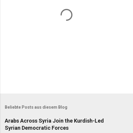
t
a
r
e
Beliebte Posts aus diesem Blog
Arabs Across Syria Join the Kurdish-Led
Syrian Democratic Forces