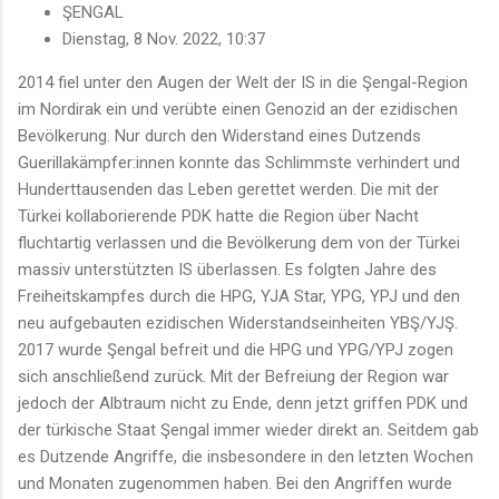
ŞENGAL
Dienstag, 8 Nov. 2022, 10:37
2014 fiel unter den Augen der Welt der IS in die Şengal-Region
im Nordirak ein und verübte einen Genozid an der ezidischen
Bevölkerung. Nur durch den Widerstand eines Dutzends
Guerillakämpfer:innen konnte das Schlimmste verhindert und
Hunderttausenden das Leben gerettet werden. Die mit der
Türkei kollaborierende PDK hatte die Region über Nacht
fluchtartig verlassen und die Bevölkerung dem von der Türkei
massiv unterstützten IS überlassen. Es folgten Jahre des
Freiheitskampfes durch die HPG, YJA Star, YPG, YPJ und den
neu aufgebauten ezidischen Widerstandseinheiten YBŞ/YJŞ.
2017 wurde Şengal befreit und die HPG und YPG/YPJ zogen
sich anschließend zurück. Mit der Befreiung der Region war
jedoch der Albtraum nicht zu Ende, denn jetzt griffen PDK und
der türkische Staat Şengal immer wieder direkt an. Seitdem gab
es Dutzende Angriffe, die insbesondere in den letzten Wochen
und Monaten zugenommen haben. Bei den Angriffen wurde