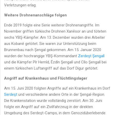
Verletzungen erlag.
Weitere Drohnenanschläge folgen
Ende 2019 folgte eine Serie weiterer Drohnenangriffe. Im
November griffen türkische Drohnen Xanêsor an und töteten
sechs YBŞ-Kämpfer. Am 13. Dezember wurden drei Arbeiter
aus Kobanê getötet. Sie waren zur Unterstützung beim
Brunnenbau nach Şengal gekommen. Am 15. Januar 2020
wurden der hochrangige YBŞ-Kommandant
Zerdeşt Şengalî
und die Kämpfer Pîr Hemîd, Êzdîn Şengalî und Cîlo Şengalî bei
einem türkischen Luftangriff auf das Dorf Digur getötet.
Angriff auf Krankenhaus und Flüchtlingslager
Am 15. Juni 2020 folgten Angriffe auf ein Krankenhaus im Dorf
Serdeşt
und verschiedene andere Orte in der Şengal-Region.
Die Krankenstation wurde vollständig zerstört. Am 30. Juni
folgte ein Angriff auf ein Zivilfahrzeug in der direkten
Umgebung des Serdeşt-Camps, in dem Genozidüberlebende