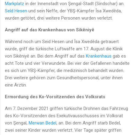
Markplatz
in der Innenstadt von Şengal-Stadt (Sindschar) an.
Seîd Hesen
und sein Neffe, der YBŞ-Kämpfer Îsa Xwedêda,
wurden getötet, drei weitere Personen wurden verletzt.
Angriff auf das Krankenhaus von Sikêniyê
Während noch um Seid Hesen und Îsa Xwedêda getrauert
wurde, griff die türkische Luftwaffe am 17. August die Klinik
von Sikêniyê an. Bei dem Angriff auf das
Krankenhaus
gab es
acht Tote und vier Verwundete. Bei vier der Gefallenen handelte
es sich um YBŞ-Kämpfer, die medizinisch behandelt wurden.
Drei weitere gehören zum Gesundheitspersonal, unter ihnen
eine Ärztin.
Ermordung des Ko-Vorsitzenden des Volksrats
Am 7. Dezember 2021 griffen türkische Drohnen das Fahrzeug
des Ko-Vorsitzenden des Exekutivausschusses im Volksrat
von Şengal,
Merwan Bedel
, an. Bei dem Angriff starb Bedel,
zwei seiner Kinder wurden verletzt. Vier Tage später griffen