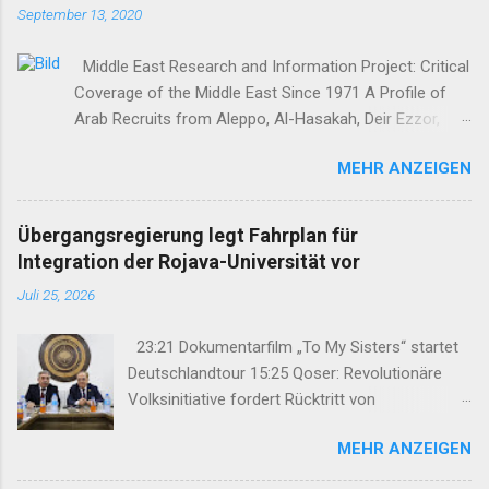
September 13, 2020
Middle East Research and Information Project: Critical
Coverage of the Middle East Since 1971 A Profile of
Arab Recruits from Aleppo, Al-Hasakah, Deir Ezzor,
Homs, Ras al-Ayn and Raqqa Middle East Report /Amy
MEHR ANZEIGEN
Austin Holmes In: 295 (Summer 2020) I n 2012, as the
so-called Arab Spring protests in Damascus and
elsewhere in Syria descended into a brutal civil war,
Übergangsregierung legt Fahrplan für
President Bashar al-Asad withdrew his forces from
Integration der Rojava-Universität vor
northern Syria to turn their guns on rebels in the south.
Juli 25, 2026
Into the vacuum stepped the Democratic Union Party
(Partiya Yekîtiya Demokrat, or PYD) and their armed
23:21 Dokumentarfilm „To My Sisters“ startet
wing, the People’s Protection Units (Yekîneyên
Deutschlandtour 15:25 Qoser: Revolutionäre
Parastina Gel, or YPG)—which set up a rudimentary
Volksinitiative fordert Rücktritt von
Autonomous Administration in three cantons: Afrin,
Bürgermeister 14:39 Samstagsmütter:
Kobane and Jazira. Surrounded by enemies, the three
MEHR ANZEIGEN
Straflosigkeit verhindert Aufarbeitung des
cantons that declared self-rule were not even
Verschwindenlassens 12:57 Studie
connected to each o...