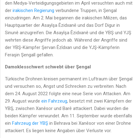
den Medya-Verteidigungsgebieten im April versuchten auch mit
der
irakischen Regierung
verbundene Truppen, in Şengal
einzudringen. Am 2. Mai begannen die irakischen Milizen, das
Hauptquartier der Asayîşa Êzidxanê und das Dorf Digur in
Sinunê anzugreifen. Die Asayîşa Êzidxanê und die YBŞ und YJŞ
wehrten diese Angriffe jedoch ab. Während der Angriffe sind
der YBŞ-Kämpfer Şervan Êzîdxan und die YJŞ-Kämpferin
Feraşin Şengalî gefallen.
Damoklesschwert schwebt über Şengal
Türkische Drohnen kreisen permanent im Luftraum über Şengal
und versuchen so, Angst und Schrecken zu verbreiten. Nach
dem 24. August 2022 folgte eine neue Serie von Attacken. Am
29. August wurde
ein Fahrzeug
, besetzt mit zwei Kämpfern der
YBŞ, zwischen Xanêsor und Barê attackiert. Dabei wurden die
beiden Kämpfer verwundet. Am 11. September wurde ebenfalls
ein
Fahrzeug der YBŞ
in Behrava bei Xanêsor von einer Drohne
attackiert. Es liegen keine Angaben über Verluste vor.