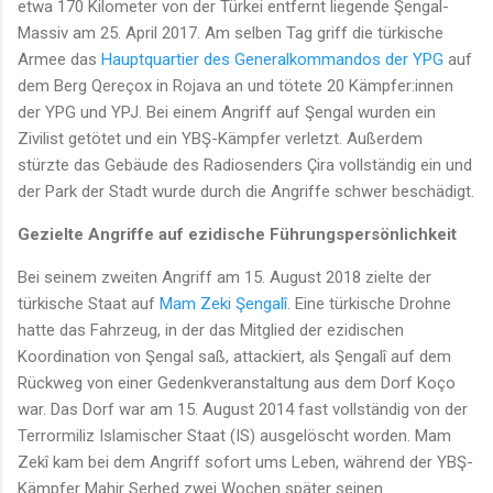
etwa 170 Kilometer von der Türkei entfernt liegende Şengal-
Massiv am 25. April 2017. Am selben Tag griff die türkische
Armee das
Hauptquartier des Generalkommandos der YPG
auf
dem Berg Qereçox in Rojava an und tötete 20 Kämpfer:innen
der YPG und YPJ. Bei einem Angriff auf Şengal wurden ein
Zivilist getötet und ein YBŞ-Kämpfer verletzt. Außerdem
stürzte das Gebäude des Radiosenders Çira vollständig ein und
der Park der Stadt wurde durch die Angriffe schwer beschädigt.
Gezielte Angriffe auf ezidische Führungspersönlichkeit
Bei seinem zweiten Angriff am 15. August 2018 zielte der
türkische Staat auf
Mam Zeki Şengalî
. Eine türkische Drohne
hatte das Fahrzeug, in der das Mitglied der ezidischen
Koordination von Şengal saß, attackiert, als Şengalî auf dem
Rückweg von einer Gedenkveranstaltung aus dem Dorf Koço
war. Das Dorf war am 15. August 2014 fast vollständig von der
Terrormiliz Islamischer Staat (IS) ausgelöscht worden. Mam
Zekî kam bei dem Angriff sofort ums Leben, während der YBŞ-
Kämpfer Mahir Serhed zwei Wochen später seinen