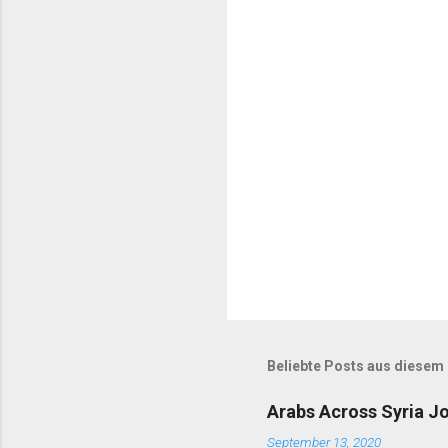
t
a
r
e
Beliebte Posts aus diesem
Arabs Across Syria J
September 13, 2020