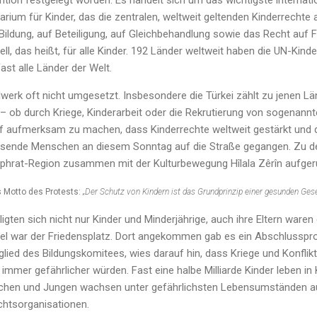
ntion festgelegt worden. Es handelt sich um das wichtigste internati
um für Kinder, das die zentralen, weltweit geltenden Kinderrechte 
Bildung, auf Beteiligung, auf Gleichbehandlung sowie das Recht auf Fr
ell, das heißt, für alle Kinder. 192 Länder weltweit haben die UN-Kin
ast alle Länder der Welt.
lwerk oft nicht umgesetzt. Insbesondere die Türkei zählt zu jenen Län
– ob durch Kriege, Kinderarbeit oder die Rekrutierung von sogenannt
f aufmerksam zu machen, dass Kinderrechte weltweit gestärkt und
usende Menschen an diesem Sonntag auf die Straße gegangen. Zu 
phrat-Region zusammen mit der Kulturbewegung Hîlala Zêrîn aufger
s Motto des Protests:
„Der Schutz von Kindern ist das Grundprinzip einer gesunden Gese
igten sich nicht nur Kinder und Minderjährige, auch ihre Eltern wa
 Ziel war der Friedensplatz. Dort angekommen gab es ein Abschlussp
lied des Bildungskomitees, wies darauf hin, dass Kriege und Konflikt
 immer gefährlicher würden. Fast eine halbe Milliarde Kinder leben in
chen und Jungen wachsen unter gefährlichsten Lebensumständen auf
htsorganisationen.