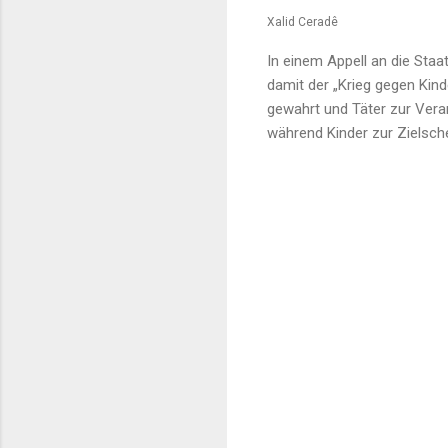
Xalid Ceradê
In einem Appell an die Staa
damit der „Krieg gegen Kind
gewahrt und Täter zur Vera
während Kinder zur Zielsche
K
o
m
m
e
n