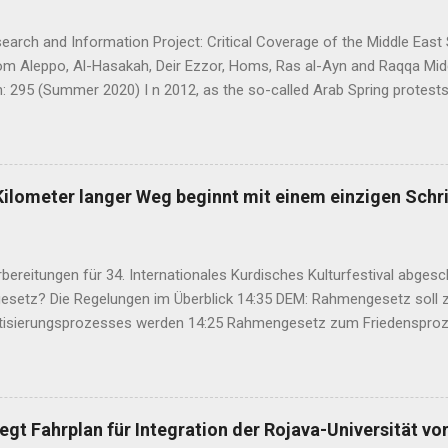
arch and Information Project: Critical Coverage of the Middle East 
rom Aleppo, Al-Hasakah, Deir Ezzor, Homs, Ras al-Ayn and Raqqa Mi
: 295 (Summer 2020) I n 2012, as the so-called Arab Spring protes
ia descended into a brutal civil war, President Bashar al-Asad withd
eir guns on rebels in the south. Into the vacuum stepped the Democrat
t, or PYD) and their armed wing, the People’s Protection Units (Yekî
rudimentary Autonomous Administration in three cantons: Afrin, Ko
Kilometer langer Weg beginnt mit einem einzigen Schri
emies, the three cantons that declared self-rule were not even conn
bereitungen für 34. Internationales Kurdisches Kulturfestival abges
setz? Die Regelungen im Überblick 14:35 DEM: Rahmengesetz soll z
isierungsprozesses werden 14:25 Rahmengesetz zum Friedensproz
ht 12:46 TJA: Von der Forderung nach Öcalans physischer Freiheit rü
ter aus Rojhilat stirbt vor UNHCR-Büro in Hewlêr 11:28 Volksrat vo
te Großangriff des IS 11:03 Bahçeli: Abdullah Öcalan muss das Rech
at Demir: Demokratische Lösung stärkt auch die Arbeiterklasse in de
gt Fahrplan für Integration der Rojava-Universität vo
regieru...