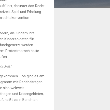
onale
aufführt, darunter das Recht
eizeit, Spiel und Erholung.
derrechtskonvention
dern, die Kindern ihre
en Kindersoldaten für
 durchgesetzt werden
dem Protestmarsch hatte
ufen.
llschaft.“
ren gekommen. Los ging es am
rogramm mit Redebeiträgen.
e sich weltweit
 Kriegen und Krisengebieten,
, heißt es in Berichten