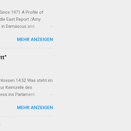
Since 1971 A Profile of
ddle East Report /Amy
ts in Damascus and
rew his forces from northern
MEHR ANZEIGEN
ic Union Party (Partiya
neyên Parastina Gel, or YPG)
bane and Jazira.
tt“
ected to each o...
chlossen 14:52 Was steht im
ur Keimzelle des
ess ins Parlament
cken wir nicht ab 12:29
MEHR ANZEIGEN
n Mexmûr: Organisierung
t auf Hoffnung erhalten
r Türkei 22:47 Syrische
r