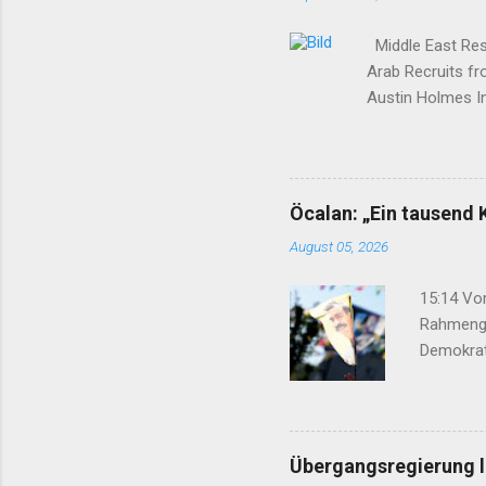
Middle East Rese
Arab Recruits f
Austin Holmes In
elsewhere in Syr
Syria to turn th
Yekîtiya Demokra
—which set up a 
Öcalan: „Ein tausend 
Surrounded by en
August 05, 2026
15:14 Vor
Rahmenge
Demokrat
eingebrac
Geflüchte
verhinder
07:50 Nih
Übergangsregierung le
Übergangs