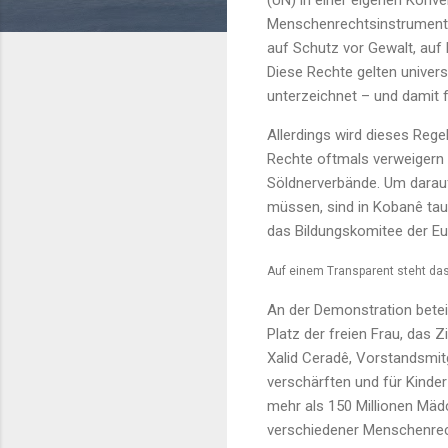
(UN) in einer eigenen Konve
Menschenrechtsinstrumentari
auf Schutz vor Gewalt, auf 
Diese Rechte gelten univers
unterzeichnet – und damit f
Allerdings wird dieses Rege
Rechte oftmals verweigern 
Söldnerverbände. Um darau
müssen, sind in Kobanê ta
das Bildungskomitee der Eu
Auf einem Transparent steht da
An der Demonstration beteil
Platz der freien Frau, das
Xalid Ceradê, Vorstandsmitg
verschärften und für Kinder
mehr als 150 Millionen Mäd
verschiedener Menschenrec