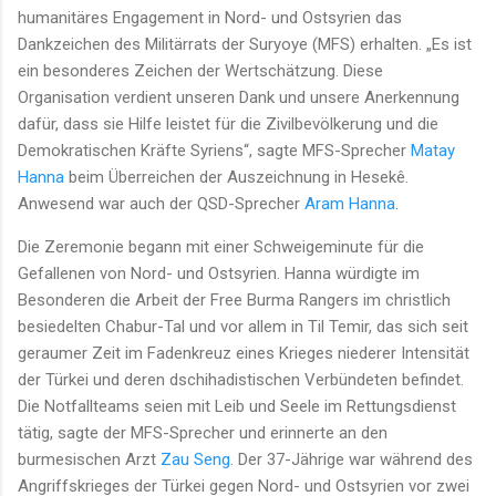
humanitäres Engagement in Nord- und Ostsyrien das
Dankzeichen des Militärrats der Suryoye (MFS) erhalten. „Es ist
ein besonderes Zeichen der Wertschätzung. Diese
Organisation verdient unseren Dank und unsere Anerkennung
dafür, dass sie Hilfe leistet für die Zivilbevölkerung und die
Demokratischen Kräfte Syriens“, sagte MFS-Sprecher
Matay
Hanna
beim Überreichen der Auszeichnung in Hesekê.
Anwesend war auch der QSD-Sprecher
Aram Hanna
.
Die Zeremonie begann mit einer Schweigeminute für die
Gefallenen von Nord- und Ostsyrien. Hanna würdigte im
Besonderen die Arbeit der Free Burma Rangers im christlich
besiedelten Chabur-Tal und vor allem in Til Temir, das sich seit
geraumer Zeit im Fadenkreuz eines Krieges niederer Intensität
der Türkei und deren dschihadistischen Verbündeten befindet.
Die Notfallteams seien mit Leib und Seele im Rettungsdienst
tätig, sagte der MFS-Sprecher und erinnerte an den
burmesischen Arzt
Zau Seng
. Der 37-Jährige war während des
Angriffskrieges der Türkei gegen Nord- und Ostsyrien vor zwei