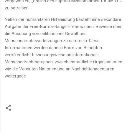
vorgeworfen, „östlich des Euphrat Missionsarbeit für die YPG“
zu betreiben.
Neben der humanitären Hilfeleistung besteht eine sekundäre
Aufgabe der Free-Burma-Ranger-Teams darin, Beweise über
die Ausübung von militärischer Gewalt und
Menschenrechtsverletzungen zu sammeln. Diese
Informationen werden dann in Form von Berichten
veröffentlicht beziehungsweise an internationale
Menschenrechtsgruppen, zwischenstaatliche Organisationen
wie die Vereinten Nationen und an Nachrichtenagenturen
weitergege
K
o