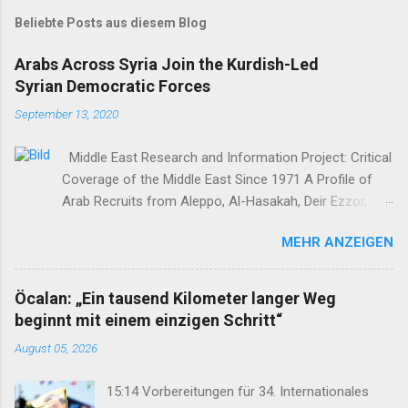
Beliebte Posts aus diesem Blog
Arabs Across Syria Join the Kurdish-Led
Syrian Democratic Forces
September 13, 2020
Middle East Research and Information Project: Critical
Coverage of the Middle East Since 1971 A Profile of
Arab Recruits from Aleppo, Al-Hasakah, Deir Ezzor,
Homs, Ras al-Ayn and Raqqa Middle East Report /Amy
MEHR ANZEIGEN
Austin Holmes In: 295 (Summer 2020) I n 2012, as the
so-called Arab Spring protests in Damascus and
elsewhere in Syria descended into a brutal civil war,
Öcalan: „Ein tausend Kilometer langer Weg
President Bashar al-Asad withdrew his forces from
beginnt mit einem einzigen Schritt“
northern Syria to turn their guns on rebels in the south.
August 05, 2026
Into the vacuum stepped the Democratic Union Party
(Partiya Yekîtiya Demokrat, or PYD) and their armed
15:14 Vorbereitungen für 34. Internationales
wing, the People’s Protection Units (Yekîneyên