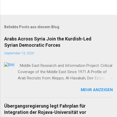
Beliebte Posts aus diesem Blog
Arabs Across Syria Join the Kurdish-Led
Syrian Democratic Forces
September 13, 2020
Middle East Research and Information Project: Critical
Coverage of the Middle East Since 1971 A Profile of
Arab Recruits from Aleppo, Al-Hasakah, Deir Ezzor,
Homs, Ras al-Ayn and Raqqa Middle East Report /Amy
MEHR ANZEIGEN
Austin Holmes In: 295 (Summer 2020) I n 2012, as the
so-called Arab Spring protests in Damascus and
elsewhere in Syria descended into a brutal civil war,
Übergangsregierung legt Fahrplan für
President Bashar al-Asad withdrew his forces from
Integration der Rojava-Universität vor
northern Syria to turn their guns on rebels in the south.