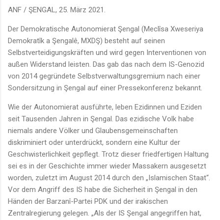
ANF / ŞENGAL, 25. März 2021.
Der Demokratische Autonomierat Şengal (Meclîsa Xweseriya
Demokratîk a Şengalê, MXDŞ) besteht auf seinen
Selbstverteidigungskräften und wird gegen Interventionen von
außen Widerstand leisten. Das gab das nach dem IS-Genozid
von 2014 gegründete Selbstverwaltungsgremium nach einer
Sondersitzung in Şengal auf einer Pressekonferenz bekannt.
Wie der Autonomierat ausführte, leben Ezidinnen und Eziden
seit Tausenden Jahren in Şengal. Das ezidische Volk habe
niemals andere Völker und Glaubensgemeinschaften
diskriminiert oder unterdrückt, sondern eine Kultur der
Geschwisterlichkeit gepflegt. Trotz dieser friedfertigen Haltung
sei es in der Geschichte immer wieder Massakern ausgesetzt
worden, zuletzt im August 2014 durch den „Islamischen Staat“.
Vor dem Angriff des IS habe die Sicherheit in Şengal in den
Händen der Barzanî-Partei PDK und der irakischen
Zentralregierung gelegen. „Als der IS Şengal angegriffen hat,