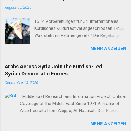
August 05, 2026
15:14 Vorbereitungen für 34. Internationales
Kurdisches Kulturfestival abgeschlossen 14:52
Was steht im Rahmengesetz? Die Regelungen
im Überblick 14:35 DEM: Rahmengesetz soll zur
MEHR ANZEIGEN
Keimzelle des Demokratisierungsprozesses
werden 14:25 Rahmengesetz zum
Friedensprozess ins Parlament eingebracht
Arabs Across Syria Join the Kurdish-Led
12:46 TJA: Von der Forderung nach Öcalans
Syrian Democratic Forces
physischer Freiheit rücken wir nicht ab 12:29
September 13, 2020
Geflüchteter aus Rojhilat stirbt vor UNHCR-Büro
in Hewlêr 11:28 Volksrat von Mexmûr:
Middle East Research and Information Project: Critical
Organisierung verhinderte Großangriff des IS
Coverage of the Middle East Since 1971 A Profile of
11:03 Bahçeli: Abdullah Öcalan muss das Recht
Arab Recruits from Aleppo, Al-Hasakah, Deir Ezzor,
auf Hoffnung erhalten 07:50 Nihat Demir:
Homs, Ras al-Ayn and Raqqa Middle East Report /Amy
Demokratische Lösung stärkt auch die
MEHR ANZEIGEN
Austin Holmes In: 295 (Summer 2020) I n 2012, as the
Arbeiterklasse in der Türkei 22:47 Syrische