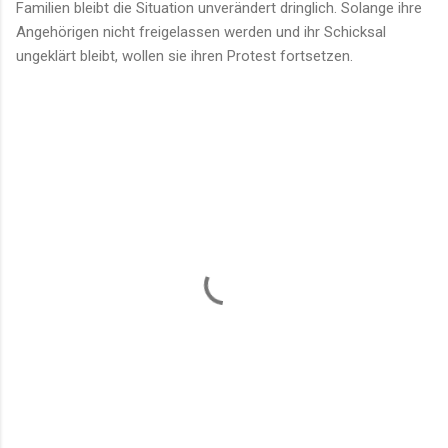
Familien bleibt die Situation unverändert dringlich. Solange ihre
Angehörigen nicht freigelassen werden und ihr Schicksal
ungeklärt bleibt, wollen sie ihren Protest fortsetzen.
K
o
m
m
e
n
t
a
r
e