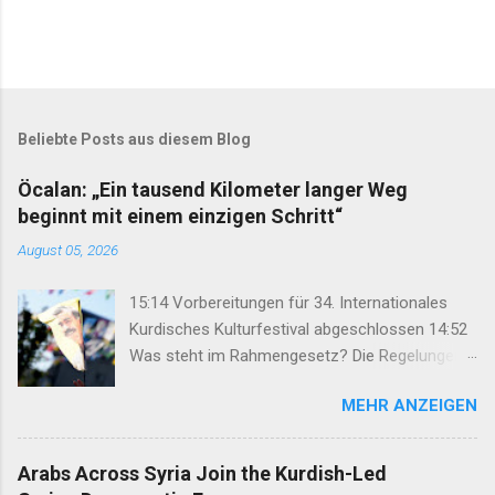
Beliebte Posts aus diesem Blog
Öcalan: „Ein tausend Kilometer langer Weg
beginnt mit einem einzigen Schritt“
August 05, 2026
15:14 Vorbereitungen für 34. Internationales
Kurdisches Kulturfestival abgeschlossen 14:52
Was steht im Rahmengesetz? Die Regelungen
im Überblick 14:35 DEM: Rahmengesetz soll zur
MEHR ANZEIGEN
Keimzelle des Demokratisierungsprozesses
werden 14:25 Rahmengesetz zum
Friedensprozess ins Parlament eingebracht
Arabs Across Syria Join the Kurdish-Led
12:46 TJA: Von der Forderung nach Öcalans